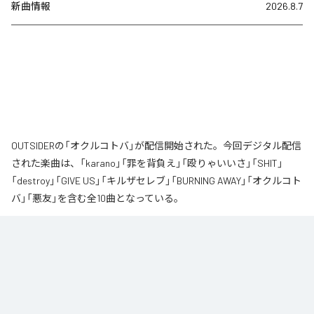
新曲情報
2026.8.7
OUTSIDERの「オクルコトバ」が配信開始された。今回デジタル配信
された楽曲は、「karano」「罪を背負え」「殴りゃいいさ」「SHIT」
「destroy」「GIVE US」「キルザセレブ」「BURNING AWAY」「オクルコト
バ」「悪友」を含む全10曲となっている。
なお「
オクルコトバ
」は、
Apple Music
、
Spotify
、
LINE MUSIC
、
YouTube Music
、
Amazon Music Unlimited
などの音楽配信サービスで
聴くことができる。
各配信サービス：
オクルコトバ