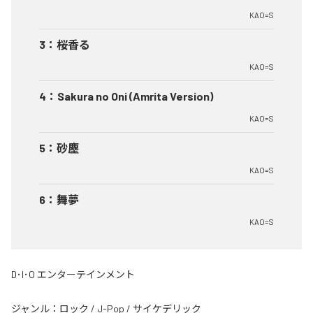
KAO=S
3
：
桜香る
KAO=S
4
：
Sakura no Oni (Amrita Version)
KAO=S
5
：
砂塵
KAO=S
6
：
舞夢
KAO=S
D･I･O エンターテインメント
ジャンル：
ロック
/
J-Pop
/
サイケデリック