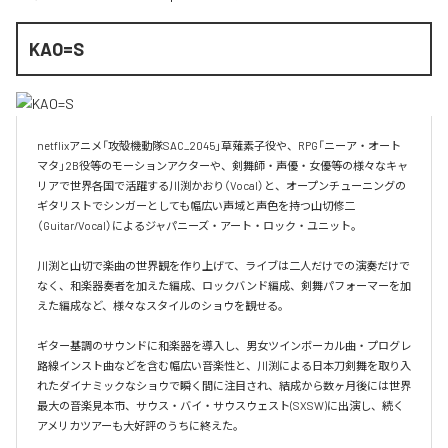
KAO=S
netflixアニメ「攻殻機動隊SAC_2045」草薙素子役や、RPG「ニーア・オート
マタ」2B役等のモーションアクターや、剣舞師・声優・女優等の様々なキャ
リアで世界各国で活躍する川渕かおり（Vocal）と、オープンチューニングの
ギタリストでシンガーとしても幅広い声域と声色を持つ山切修二
（Guitar/Vocal）によるジャパニーズ・アート・ロック・ユニット。

川渕と山切で楽曲の世界観を作り上げて、ライブは二人だけでの演奏だけで
なく、和楽器奏者を加えた編成、ロックバンド編成、剣舞パフォーマーを加
えた編成など、様々なスタイルのショウを観せる。

ギター基調のサウンドに和楽器を導入し、男女ツインボーカル曲・プログレ
路線インスト曲などを含む幅広い音楽性と、川渕による日本刀剣舞を取り入
れたダイナミックなショウで瞬く間に注目され、結成から数ヶ月後には世界
最大の音楽見本市、サウス・バイ・サウスウェスト(SXSW)に出演し、続く
アメリカツアーも大好評のうちに終えた。
