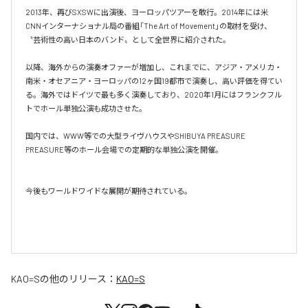
2013年、再びSXSWに出演後、ヨーロッパツアーを敢行。2014年には米
CNNインターナショナル局の番組「The Art of Movement」の取材を受け、
〝芸術性の高い日本のバンド〟として全世界に紹介された。

以降、海外からの演奏オファーが増加し、これまでに、アジア・アメリカ・
南米・オセアニア・ヨーロッパの12ヶ国19都市で演奏し、高い評価を得てい
る。海外ではドイツで最も多く演奏しており、2020年1月にはフランクフル
トでホール単独公演も成功させた。

​国内では、WWW等での大型ライヴハウスやSHIBUYA PREASURE 
PREASURE等のホール会場での定期的な単独公演を開催。

今後もワールドワイドな展開が期待されている。

KAO=S
の他のリリース：
KAO=S