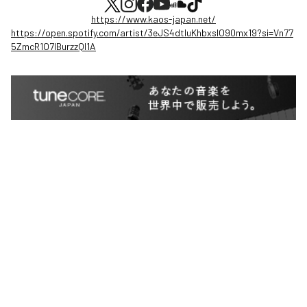
https://www.kaos-japan.net/
https://open.spotify.com/artist/3eJS4dtIuKhbxslO90mx19?si=Vn77
5ZmcR1O7IBurzzQl1A