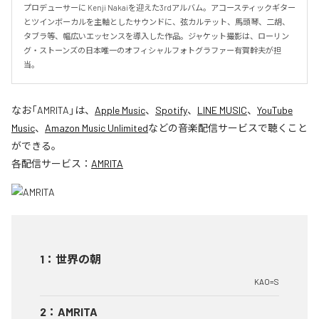
プロデューサーに Kenji Nakaiを迎えた3rdアルバム。アコースティックギター
とツインボーカルを主軸としたサウンドに、弦カルテット、馬頭琴、二胡、
タブラ等、幅広いエッセンスを導入した作品。ジャケット撮影は、ローリン
グ・ストーンズの日本唯一のオフィシャルフォトグラファー有賀幹夫が担
当。
なお「
AMRITA
」は、
Apple Music
、
Spotify
、
LINE MUSIC
、
YouTube
Music
、
Amazon Music Unlimited
などの音楽配信サービスで聴くこと
ができる。
各配信サービス：
AMRITA
1
：
世界の朝
KAO=S
2
：
AMRITA