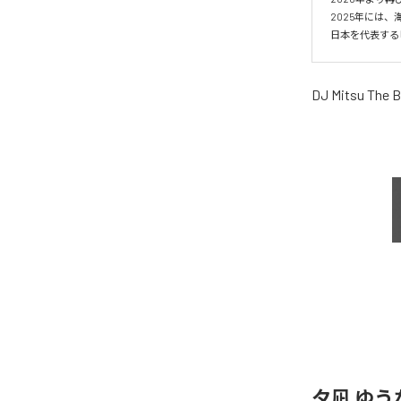
2025年には、海
日本を代表する
DJ Mitsu The 
夕凪 ゆう