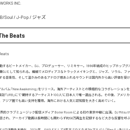
 WORKS INC.
B/Soul
/
J-Pop
/
ジャズ
The Beats
するビートメイカー、DJ、プロデューサー、リミキサー。1996年結成のヒップホップグループ
兼DJとして知られる。繊細でメロディアスなトラックメイキングと、ジャズ、ソウル、フ
する音楽性、そして温かみのあるアナログ感あふれるサウンドは国内外から高い評価を受け
アルバム『New Awakening』をリリース。海外アーティストとの積極的なコラボレーションを
音楽誌「URB」にて“期待するアーティスト100人”に日本人で唯一選出される。その後、アメリ
、アジア圏でも高い支持を獲得。海外における人気と認知度を大きく高めていく。

界的クラブミュージック配信メディア Boiler Room による初の東京中継に出演。DJ Mitsu the
信され、アーカイブ動画は長時間にも関わらず約56万再生を記録するなど大きな反響を呼ぶ
びソロ活動を本格化。2024年、GAGLEとして6年半ぶりとなる7thアルバム『Plan G.』をリリ