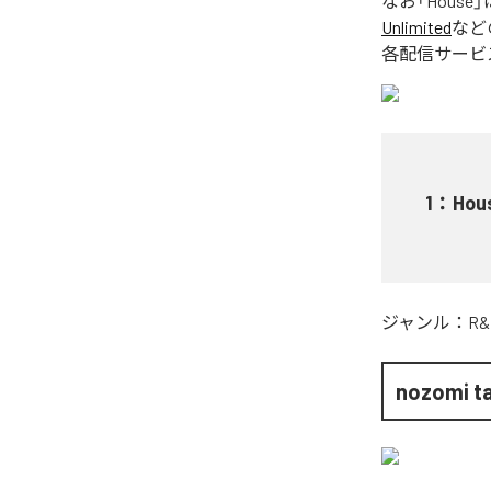
なお「
House
」
Unlimited
など
各配信サービ
1
：
Hou
ジャンル：
R&
nozomi t