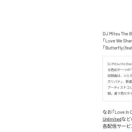
DJ Mitsu 
「Love We Shar
「Butterfly
DJ Mitsu
る色彩が一つの「Lo
収録曲は、iriと
ガリバナ」、新進気
アーティストコレク
録。違う色だから
なお「
Love In 
Unlimited
など
各配信サービ