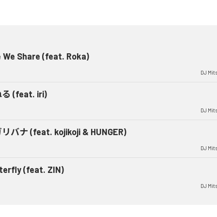
 We Share (feat. Roka)
DJ Mit
 (feat. iri)
DJ Mit
バナ (feat. kojikoji & HUNGER)
DJ Mit
terfly (feat. ZIN)
DJ Mit