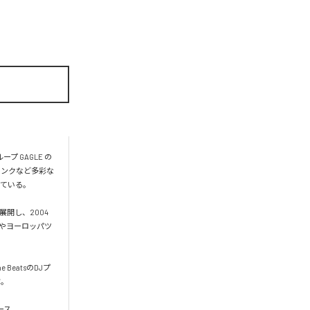
 GAGLE の
ァンクなど多彩な
ている。

展開し、2004
カやヨーロッパツ
 BeatsのDJプ
。

ース。
