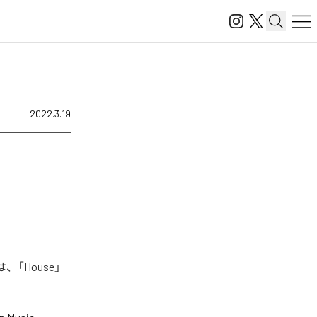
2022.3.19
、「House」