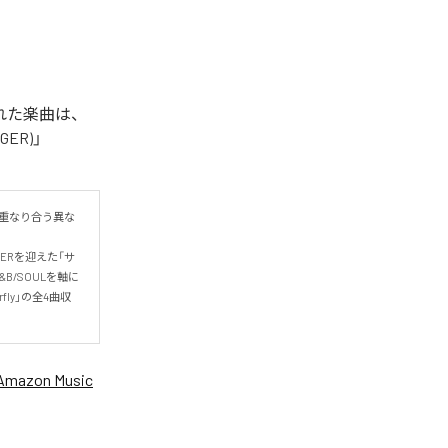
信された楽曲は、
NGER)」
現が重なり合う異な
GERを迎えた「サ
B/SOULを軸に
fly」の全4曲収
Amazon Music