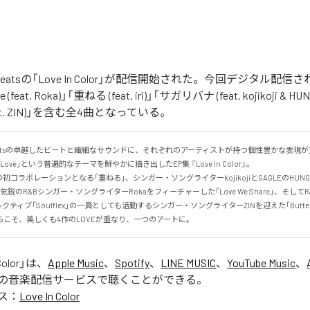
The Beatsの「Love In Color」が配信開始された。今回デジタル配
e (feat. Roka)」「重ねる (feat. iri)」「サガリバナ (feat. kojikoji & HU
 (feat. ZIN)」を含む全4曲となっている。
 the Beatsの卓越したビートと繊細なサウンドに、それぞれのアーティストが持つ個性豊かな表
ve」という普遍的なテーマを鮮やかに描き出したEP集 『Love In Color』。

の初コラボレーションとなる「重ねる」、シンガー・ソングライターkojikojiとGAGLEのHUN
鋭のR&Bシンガー・ソングライターRokaをフィーチャーした「Love We Share」、そしてR&
ティブ「Soulflex」の一員としても活動するシンガー・ソングライターZINを迎えた「Butter
こそ、美しくも4作のLOVEが重なり、一つのアートに。
Color
」は、
Apple Music
、
Spotify
、
LINE MUSIC
、
YouTube Music
、
の音楽配信サービスで聴くことができる。
ス：
Love In Color