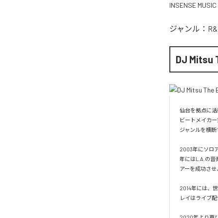
INSENSE MUSIC
ジャンル：
R&
DJ Mitsu 
仙台を拠点に活動
ビートメイカー
ジャンルを横断
2003年にソロ
年にはL.A.の
アーを成功させ
2014年には、世
レイはライブ配
2020年より再