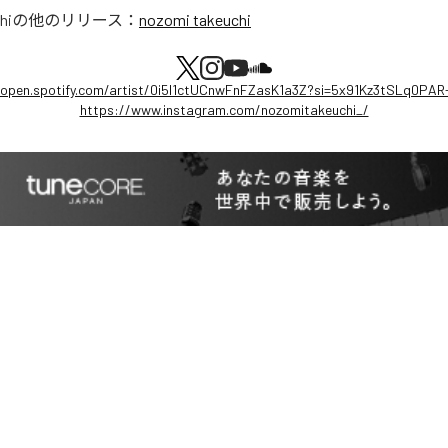
hi
の他のリリース：
nozomi takeuchi
/open.spotify.com/artist/0i5l1ctUCnwFnFZasK1a3Z?si=5x91Kz3tSLq0PA
https://www.instagram.com/nozomitakeuchi_/