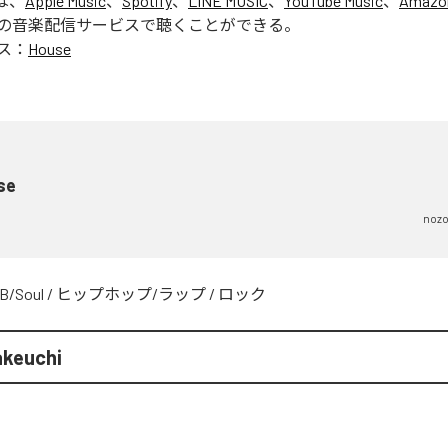
は、
Apple Music
、
Spotify
、
LINE MUSIC
、
YouTube Music
、
Amazon
の音楽配信サービスで聴くことができる。
ス：
House
se
nozo
B/Soul
/
ヒップホップ/ラップ
/
ロック
akeuchi