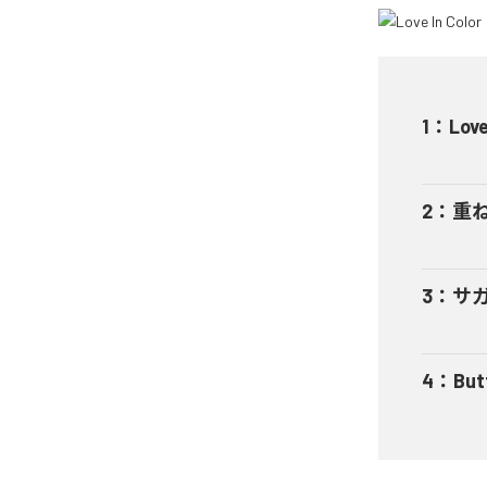
1
：
Love
2
：
重ねる
3
：
サガリ
4
：
But