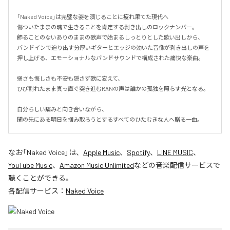
「Naked Voice」は完璧な姿を演じることに疲れ果てた現代へ

傷ついたままの魂で生きることを肯定する剥き出しのロックナンバー。

飾ることのないありのままの歌声で始まるしっとりとした歌い出しから、

バンドインで迫り出す分厚いギターとエッジの効いた音像が剥き出しの声を
押し上げる、エモーショナルなバンドサウンドで構成された痛快な楽曲。

弱さも悔しさも不安も隠さず歌に変えて、

ひび割れたまま真っ直ぐ突き進むRANの声は誰かの孤独を照らす光となる。

自分らしい痛みと向き合いながら、

闇の先にある明日を掴み取ろうとするすべてのひたむきな人へ贈る一曲。
なお「
Naked Voice
」は、
Apple Music
、
Spotify
、
LINE MUSIC
、
YouTube Music
、
Amazon Music Unlimited
などの音楽配信サービスで
聴くことができる。
各配信サービス：
Naked Voice