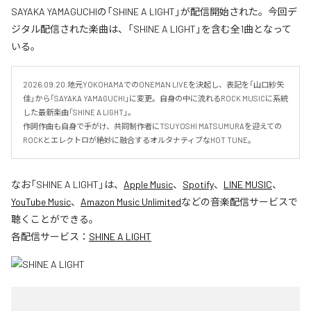
SAYAKA YAMAGUCHIの「SHINE A LIGHT」が配信開始された。今回デ
ジタル配信された楽曲は、「SHINE A LIGHT」を含む全1曲となって
いる。
2026.09.20.地元YOKOHAMAでのONEMAN LIVEを決起し、表記を「山口紗矢
佳」から「SAYAKA YAMAGUCHI」に変更。自身の中に流れるROCK MUSICに系統
した最新楽曲「SHINE A LIGHT」。

作詞作曲も自身で手がけ、共同制作者にTSUYOSHI MATSUMURAを迎えての
ROCKとエレクトロが絶妙に融合するオルタナティブなHOT TUNE。
なお「
SHINE A LIGHT
」は、
Apple Music
、
Spotify
、
LINE MUSIC
、
YouTube Music
、
Amazon Music Unlimited
などの音楽配信サービスで
聴くことができる。
各配信サービス：
SHINE A LIGHT