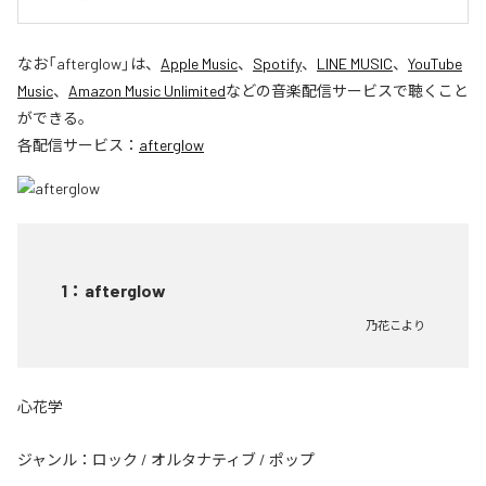
なお「
afterglow
」は、
Apple Music
、
Spotify
、
LINE MUSIC
、
YouTube
Music
、
Amazon Music Unlimited
などの音楽配信サービスで聴くこと
ができる。
各配信サービス：
afterglow
1
：
afterglow
乃花こより
心花学
ジャンル：
ロック
/
オルタナティブ
/
ポップ