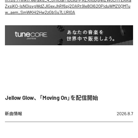
ZxsiKO-IsNOisvgWdZJIGexJhRf6pj2OARt9le8OI620PiduWMZ0QMTu
w_aem_SmWKHi2Hw2zGbSu7LURI0A
Jellow Glow、「Moving On」を配信開始
新曲情報
2026.8.7