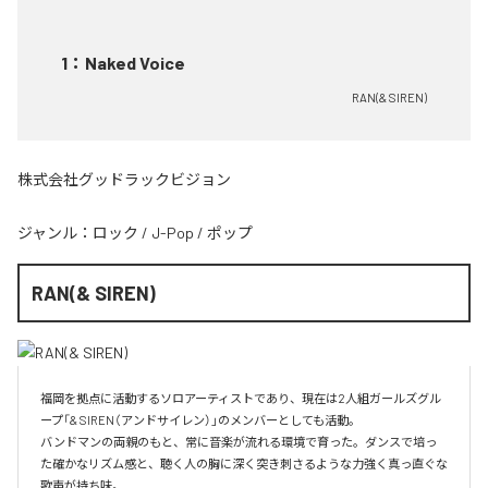
1
：
Naked Voice
RAN(& SIREN)
株式会社グッドラックビジョン
ジャンル：
ロック
/
J-Pop
/
ポップ
RAN(& SIREN)
福岡を拠点に活動するソロアーティストであり、現在は2人組ガールズグル
ープ「& SIREN（アンドサイレン）」のメンバーとしても活動。

バンドマンの両親のもと、常に音楽が流れる環境で育った。ダンスで培っ
た確かなリズム感と、聴く人の胸に深く突き刺さるような力強く真っ直ぐな
歌声が持ち味。
