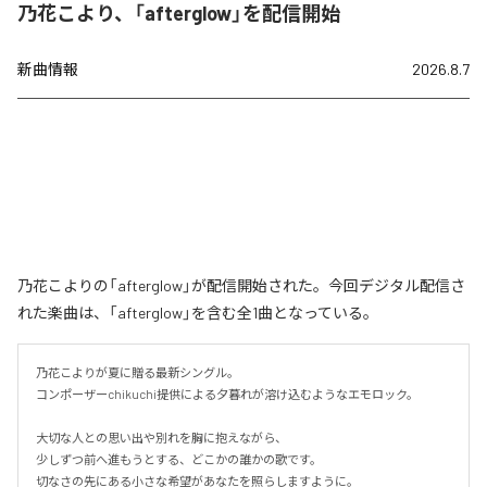
乃花こより、「afterglow」を配信開始
新曲情報
2026.8.7
乃花こよりの「afterglow」が配信開始された。今回デジタル配信さ
れた楽曲は、「afterglow」を含む全1曲となっている。
乃花こよりが夏に贈る最新シングル。

コンポーザーchikuchi提供による夕暮れが溶け込むようなエモロック。

大切な人との思い出や別れを胸に抱えながら、

少しずつ前へ進もうとする、どこかの誰かの歌です。

切なさの先にある小さな希望があなたを照らしますように。