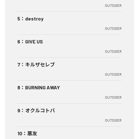
OUTSIDER
5
：
destroy
OUTSIDER
6
：
GIVE US
OUTSIDER
7
：
キルザセレブ
OUTSIDER
8
：
BURNING AWAY
OUTSIDER
9
：
オクルコトバ
OUTSIDER
10
：
悪友