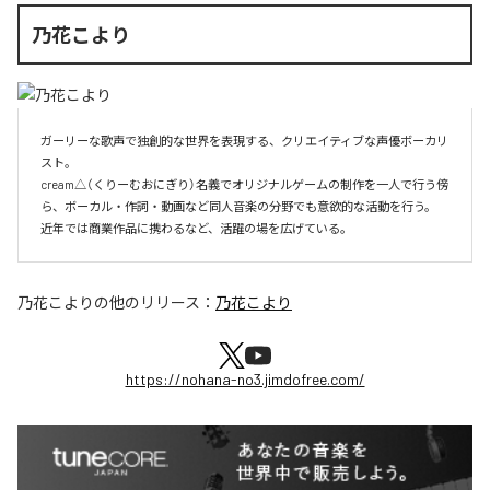
乃花こより
ガーリーな歌声で独創的な世界を表現する、クリエイティブな声優ボーカリ
スト。

cream△（くりーむおにぎり）名義でオリジナルゲームの制作を一人で行う傍
ら、ボーカル・作詞・動画など同人音楽の分野でも意欲的な活動を行う。

近年では商業作品に携わるなど、活躍の場を広げている。
乃花こより
の他のリリース：
乃花こより
https://nohana-no3.jimdofree.com/