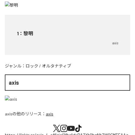
1
：
黎明
axis
ジャンル：
ロック
/
オルタナティブ
axis
axis
の他のリリース：
axis
https://linktr.ee/axis_4_official?fbclid=PAZXh0bgNhZW0CMTEAAa