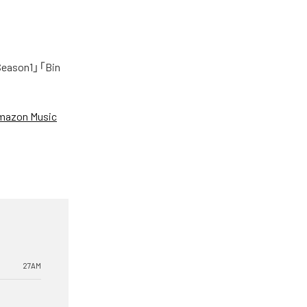
on1」「Bin
mazon Music
27AM