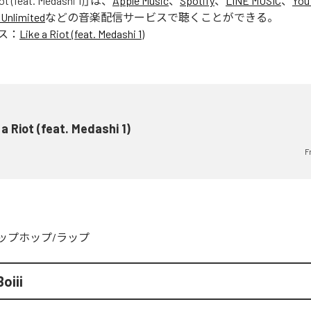
ot (feat. Medashi 1)
」は、
Apple Music
、
Spotify
、
LINE MUSIC
、
You
Unlimited
などの音楽配信サービスで聴くことができる。
ス：
Like a Riot (feat. Medashi 1)
 a Riot (feat. Medashi 1)
F
ップホップ/ラップ
oiii