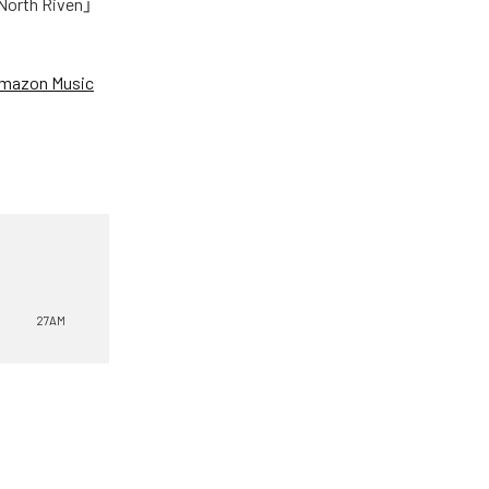
h Riven」
mazon Music
27AM