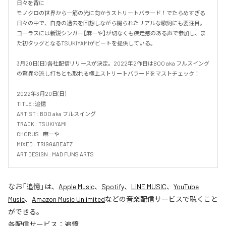
日々を背に

モノクロの世界から一筋の光に向かうストリートバラード！でたらめすぎる
日々の中で、自身の過去を回想しながら綴られたリアルな歌詞にも要注目。
コーラスには新鋭シンガー【麻ーや】が切なくも疾走感のある声で参加し、ま
た初タッグとなるTSUKIYAMIがビートを提供している。

3月20日(日) 各社配信リリースが決定。2022年2作目はBOO aka フルスイング
の驚異の流し打ちとも取れる極上ストリートバラードをマストチェック！

2022年3月20日(日)

TITLE :追憶

ARTIST : BOO aka フルスイング

TRACK : TSUKIYAMI

CHORUS : 麻ーや

MIXED : TRIGGABEATZ

ART DESIGN : MAD FUNS ARTS
なお「
追憶
」は、
Apple Music
、
Spotify
、
LINE MUSIC
、
YouTube
Music
、
Amazon Music Unlimited
などの音楽配信サービスで聴くこと
ができる。
各配信サービス：
追憶