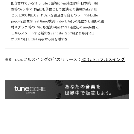
配信されている13 for Life B面等にFeat参加 同年日本統一/制

覇等のvシネマ作品にも俳優として出演 その後GDXakaSHU

とDJ LOCO共にOGF MUZIKを復活させ自らのレーベルLittle

piggyを設立 Street Gang横浜Tintoy13時代の経歴から漫画の題

材やダラケ!等のTVにも出演 今回はソロ活動初のsingle曲 こ

こからスタートする新たなGangsta Rap 7月より毎月13日

がOGFの日 Little Piggyから目を離すな!
BOO a.k.a.フルスイング
の他のリリース：
BOO a.k.a.フルスイング