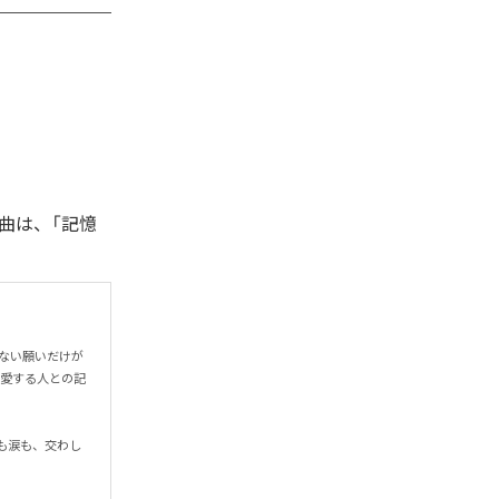
曲は、「記憶
わない願いだけが
で愛する人との記
も涙も、交わし