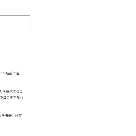
onの名前で活
希望」を探求するこ
gとのコラボアルバ
』を発表。現在