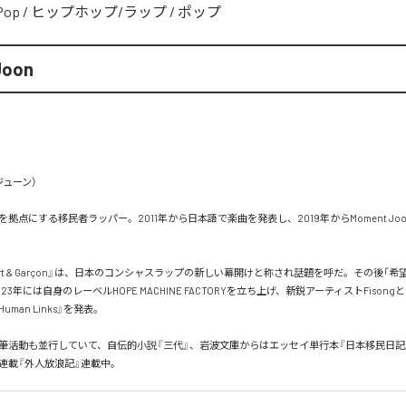
Pop
/
ヒップホップ/ラップ
/
ポップ
Joon
ューン）

拠点にする移民者ラッパー。2011年から日本語で楽曲を発表し、2019年からMoment Jo
port & Garçon』は、日本のコンシャスラップの新しい幕開けと称され話題を呼だ。その後「
23年には自身のレーベルHOPE MACHINE FACTORYを立ち上げ、新鋭アーティストFison
4 Human Links』を発表。

筆活動も並行していて、自伝的小説『三代』、岩波文庫からはエッセイ単行本『日本移民日記
新連載『外人放浪記』連載中。