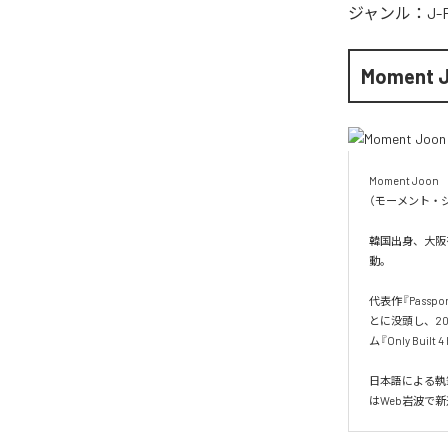
ジャンル：
J-
Moment 
Moment Joon

（モーメント・ジ
韓国出身、大阪を
動。

代表作『Pass
とに没頭し、20
ム『Only Built 
日本語による執
はWeb岩波で