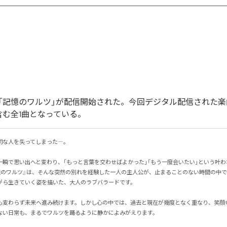
「記憶のワルツ」が配信開始された。今回デジタル配信された楽
含む全1曲となっている。
な人を失ってしまった―。

一瞬で思い出へと変わり、「もっと言葉を交わせばよかった」「もう一度会いたい」という叶
憶のワルツ』は、そんな突然の別れを経験した一人の主人公が、止まることのない時間の中
ら生きていく姿を描いた、大人のラブバラードです。

も変わらず未来へ進み続けます。しかし心の中では、過去と現在が幾度となく重なり、笑顔
い日常も、まるでワルツを踊るように静かによみがえります。
