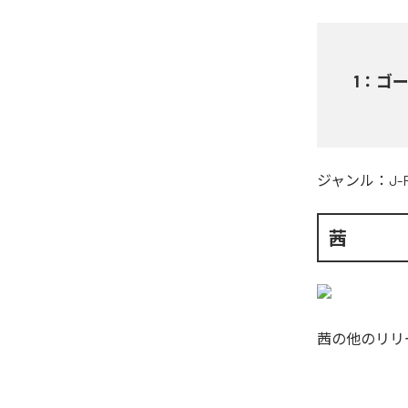
1
：
ゴ
ジャンル：
J-
茜
茜
の他のリリ