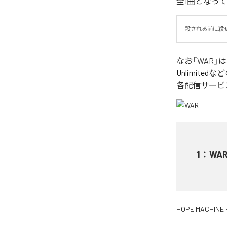
全1曲となっ
殺される前に殺
なお「
WAR
」
Unlimited
など
各配信サービ
1
：
WA
HOPE MACHINE 