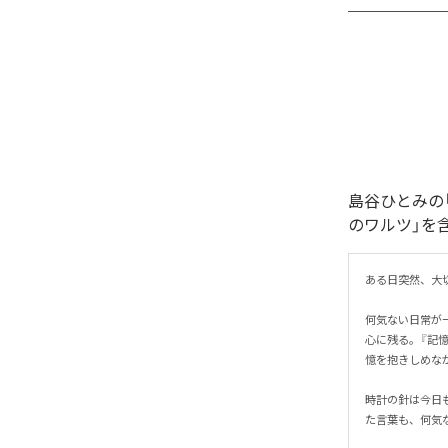
島谷ひとみの
のワルツ」を
ある日突然、大切
何気ない日常が
心に残る。『記
憶を抱きしめなが
時計の針は今日
た言葉も、何気な