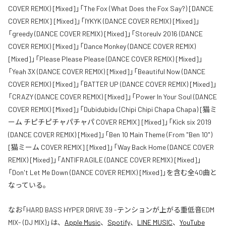
COVER REMIX) [Mixed]」「The Fox (What Does the Fox Say?) [DANCE
COVER REMIX] [Mixed]」「IYKYK (DANCE COVER REMIX) [Mixed]」
「greedy (DANCE COVER REMIX) [Mixed]」「Storeulv 2016 (DANCE
COVER REMIX) [Mixed]」「Dance Monkey (DANCE COVER REMIX)
[Mixed]」「Please Please Please (DANCE COVER REMIX) [Mixed]」
「Yeah 3X (DANCE COVER REMIX) [Mixed]」「Beautiful Now (DANCE
COVER REMIX) [Mixed]」「BATTER UP (DANCE COVER REMIX) [Mixed]」
「CRAZY (DANCE COVER REMIX) [Mixed]」「Power In Your Soul (DANCE
COVER REMIX) [Mixed]」「Dubidubidu (Chipi Chipi Chapa Chapa) [猫ミ
ーム チピチピチャパチャパ COVER REMIX] [Mixed]」「Kick six 2019
(DANCE COVER REMIX) [Mixed]」「Ben 10 Main Theme (From "Ben 10")
[猫ミーム COVER REMIX] [Mixed]」「Way Back Home (DANCE COVER
REMIX) [Mixed]」「ANTIFRAGILE (DANCE COVER REMIX) [Mixed]」
「Don't Let Me Down (DANCE COVER REMIX) [Mixed]」を含む全40曲と
なっている。
なお「
HARD BASS HYPER DRIVE 39 -テンションが上がる重低音EDM
MIX- (DJ MIX)
」は、
Apple Music
、
Spotify
、
LINE MUSIC
、
YouTube