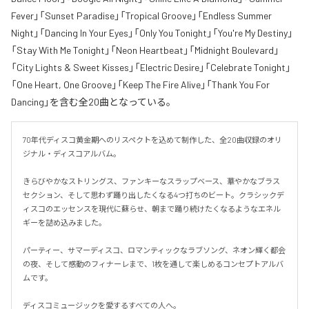
Fever」「Sunset Paradise」「Tropical Groove」「Endless Summer
Night」「Dancing In Your Eyes」「Only You Tonight」「You're My Destiny」
「Stay With Me Tonight」「Neon Heartbeat」「Midnight Boulevard」
「City Lights & Sweet Kisses」「Electric Desire」「Celebrate Tonight」
「One Heart, One Groove」「Keep The Fire Alive」「Thank You For
Dancing」を含む全20曲となっている。
70年代ディスコ黄金期へのリスペクトを込めて制作した、全20曲収録のオリ
ジナル・ディスコアルバム。

きらびやかなストリングス、ファンキーなスラップベース、華やかなブラス
セクション、そして思わず踊り出したくなる4つ打ちのビート。クラシックデ
ィスコのエッセンスを現代に蘇らせ、朝まで踊り続けたくなるようなエネル
ギーを詰め込みました。

パーティー、サマーディスコ、ロマンティックなラブソング、ネオン輝く都会
の夜、そして感動のフィナーレまで、1枚を通して楽しめるコンセプトアルバ
ムです。

ディスコミュージックを愛するすべての人へ。
