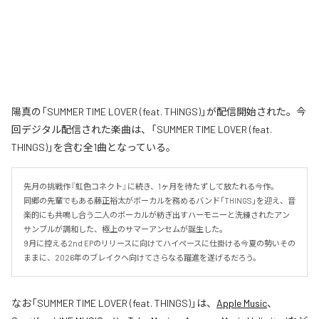
陽真の「SUMMER TIME LOVER (feat. THINGS)」が配信開始された。今
回デジタル配信された楽曲は、「SUMMER TIME LOVER (feat.
THINGS)」を含む全1曲となっている。
先月の挑戦作『虹色コネクト』に続き、1ヶ月を待たずして放たれる今作。

同郷の先輩でもある藤正裕太がボーカルを務めるバンド「THINGS」を迎え、音
楽的にも共鳴し合う二人のボーカルが紡ぎ出すハーモニーと洗練されたアン
サンブルが調和した、極上のサマーアンセムが誕生した。

9月に控える2nd EPのリリースに向けてハイペースに仕掛ける今夏の勢いその
ままに、2026年のブレイクへ向けてさらなる躍進を遂げるだろう。
なお「
SUMMER TIME LOVER (feat. THINGS)
」は、
Apple Music
、