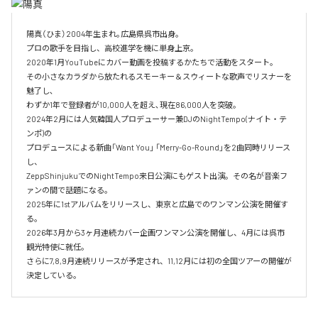
陽真（ひま）2004年生まれ｡広島県呉市出身。‌

プロの歌手を目指し、高校進学を機に単身上京。‌

2020年1月YouTubeにカバー動画を投稿するかたちで活動をスタート。‌

その小さなカラダから放たれるスモーキー＆スウィートな歌声でリスナーを
魅了し､‌

わずか1年で登録者が10,000人を超え､現在86,000人を突破。‌

2024年2月には人気韓国人プロデューサー兼DJのNightTempo(ナイト・テ
ンポ)の‌

プロデュースによる新曲「Want You」 「Merry-Go-Round」を2曲同時リリース
し、‌

ZeppShinjukuでのNightTempo来日公演にもゲスト出演。その名が音楽フ
ァンの間で話題になる。‌

2025年に1stアルバムをリリースし、東京と広島でのワンマン公演を開催す
る。

2026年3月から3ヶ月連続カバー企画ワンマン公演を開催し、4月には呉市
観光特使に就任。

さらに7,8,9月連続リリースが予定され、11,12月には初の全国ツアーの開催が
決定している。