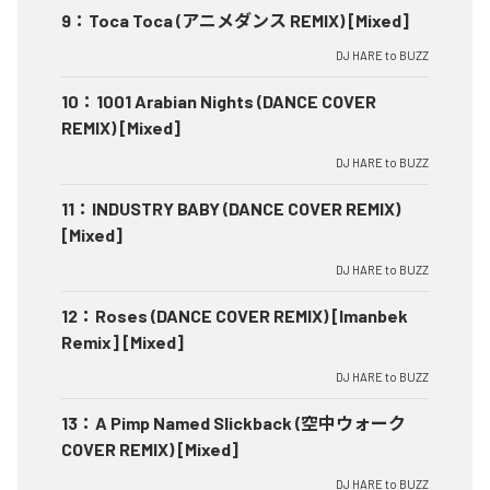
9
：
Toca Toca (アニメダンス REMIX) [Mixed]
DJ HARE to BUZZ
10
：
1001 Arabian Nights (DANCE COVER
REMIX) [Mixed]
DJ HARE to BUZZ
11
：
INDUSTRY BABY (DANCE COVER REMIX)
[Mixed]
DJ HARE to BUZZ
12
：
Roses (DANCE COVER REMIX) [Imanbek
Remix] [Mixed]
DJ HARE to BUZZ
13
：
A Pimp Named Slickback (空中ウォーク
COVER REMIX) [Mixed]
DJ HARE to BUZZ