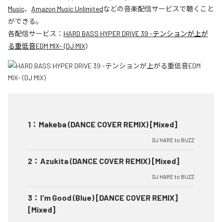
Music
、
Amazon Music Unlimited
などの音楽配信サービスで聴くこと
ができる。
各配信サービス：
HARD BASS HYPER DRIVE 39 -テンションが上が
る重低音EDM MIX- (DJ MIX)
1
：
Makeba (DANCE COVER REMIX) [Mixed]
DJ HARE to BUZZ
2
：
Azukita (DANCE COVER REMIX) [Mixed]
DJ HARE to BUZZ
3
：
I'm Good (Blue) [DANCE COVER REMIX]
[Mixed]