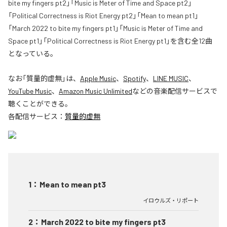
bite my fingers pt2」「Music is Meter of Time and Space pt2」
「Political Correctness is Riot Energy pt2」「Mean to mean pt1」
「March 2022 to bite my fingers pt1」「Music is Meter of Time and
Space pt1」「Political Correctness is Riot Energy pt1」を含む全12曲
となっている。
なお「
質量的虚無
」は、
Apple Music
、
Spotify
、
LINE MUSIC
、
YouTube Music
、
Amazon Music Unlimited
などの音楽配信サービスで
聴くことができる。
各配信サービス：
質量的虚無
1
：
Mean to mean pt3
イロウルズ・リポート
2
：
March 2022 to bite my fingers pt3