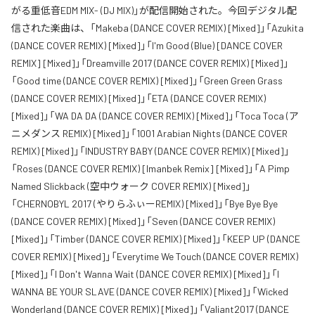
がる重低音EDM MIX- (DJ MIX)」が配信開始された。今回デジタル配
信された楽曲は、「Makeba (DANCE COVER REMIX) [Mixed]」「Azukita
(DANCE COVER REMIX) [Mixed]」「I'm Good (Blue) [DANCE COVER
REMIX] [Mixed]」「Dreamville 2017 (DANCE COVER REMIX) [Mixed]」
「Good time (DANCE COVER REMIX) [Mixed]」「Green Green Grass
(DANCE COVER REMIX) [Mixed]」「ETA (DANCE COVER REMIX)
[Mixed]」「WA DA DA (DANCE COVER REMIX) [Mixed]」「Toca Toca (ア
ニメダンス REMIX) [Mixed]」「1001 Arabian Nights (DANCE COVER
REMIX) [Mixed]」「INDUSTRY BABY (DANCE COVER REMIX) [Mixed]」
「Roses (DANCE COVER REMIX) [Imanbek Remix] [Mixed]」「A Pimp
Named Slickback (空中ウォーク COVER REMIX) [Mixed]」
「CHERNOBYL 2017 (やりらふぃーREMIX) [Mixed]」「Bye Bye Bye
(DANCE COVER REMIX) [Mixed]」「Seven (DANCE COVER REMIX)
[Mixed]」「Timber (DANCE COVER REMIX) [Mixed]」「KEEP UP (DANCE
COVER REMIX) [Mixed]」「Everytime We Touch (DANCE COVER REMIX)
[Mixed]」「I Don't Wanna Wait (DANCE COVER REMIX) [Mixed]」「I
WANNA BE YOUR SLAVE (DANCE COVER REMIX) [Mixed]」「Wicked
Wonderland (DANCE COVER REMIX) [Mixed]」「Valiant2017 (DANCE