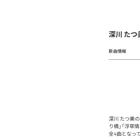
深川 たつ
新曲情報
深川 たつ美
り橋」「浮草
全4曲となっ