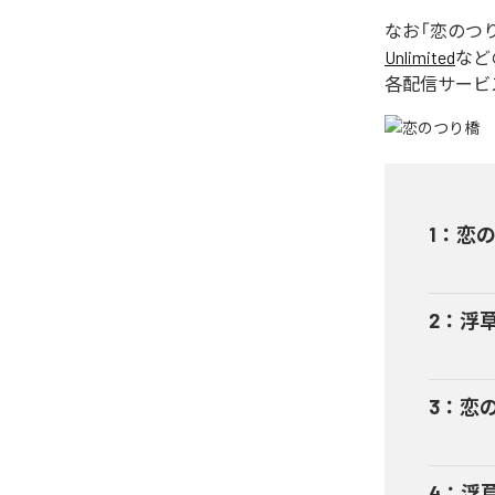
なお「
恋のつ
Unlimited
など
各配信サービ
1
：
恋
2
：
浮
3
：
恋
4
：
浮