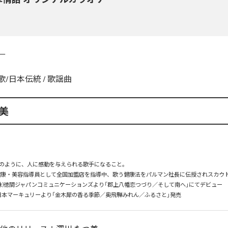
ー
歌/日本伝統
/
歌謡曲
美
のように、人に感動を与えられる歌手になること。

月　健康・美容指導員として全国加盟店を指導中、歌う健康法をパルマン社長に伝授されスカウト
　(株)徳間ジャパンコミュニケーションズより「郡上八幡恋つづり／そして南へ」にてデビュー

月　日本マーキュリーより「金木犀の香る季節／奥飛騨みれん／ふるさと」発売