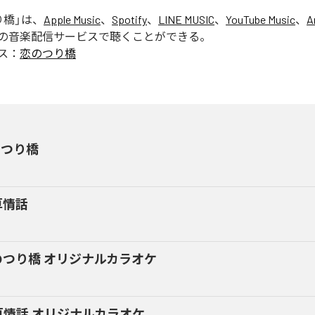
り橋
」は、
Apple Music
、
Spotify
、
LINE MUSIC
、
YouTube Music
、
A
の音楽配信サービスで聴くことができる。
ス：
恋のつり橋
のつり橋
草情話
のつり橋 オリジナルカラオケ
草情話 オリジナルカラオケ