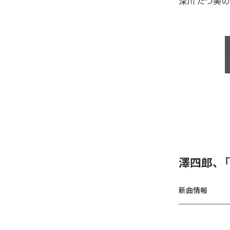
深川 たつ美
の
澤四郎、
新曲情報