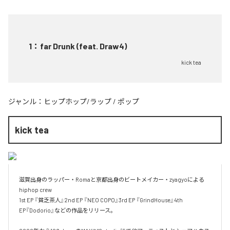
1
：
far Drunk (feat. Draw4)
kick tea
ジャンル：
ヒップホップ/ラップ
/
ポップ
kick tea
滋賀出身のラッパー・Romaと京都出身のビートメイカー・zyagyoによる
hiphop crew

1st EP 『貧乏茶人』2nd EP 『NEO COPO』3rd EP 『GrindHouse』4th 
EP『Dodorio』などの作品をリリース。
