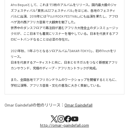
Afro Begueとして、これまで3枚のアルバムをリリース。国内最大級のジャ
ズフェスティバル「東京JAZZフェスティバル」をはじめ、各地のフェスティ
バルに出演、2018年には「FUJI ROCK FESTIVAL」にも出演を果たし、アフロ
ベゲ流の西アフリカ音楽で大観衆を魅了した。

世界中のダンスフロアで再注目が進むアフリカ大陸全土のダンスミュージッ
クだが、ここ日本でも着実にリスナーを増やしている。日本を代表するアフ
ロビートバンドなることは必至の存在だ。

2021年秋、11年ぶりとなるソロアルバム「DAKAR-TOKYO」、初の7inchをリ
リース。

日本を代表するアーティストと共に、日本とセネガルをつなぐ新感覚アフリ
カンサウンド、究極のディープ・アフリカントラックが完成。

また、全国各地でアフリカンドラムのワークショップを開催するとともに、
学校公演等、アフリカ音楽・文化の普及に大きく貢献している。
Omar Gaindefall
の他のリリース：
Omar Gaindefall
http://omar-gaindefall.com