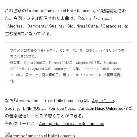
片桐勝彦の「Acompañamiento al baile flamenco」が配信開始され
た。今回デジタル配信された楽曲は、「Soleá」「Farruca」
「Alegrías」「Bambera」「Guajira」「Siguiriya」「Caña」「Caracoles」を
含む全8曲となっている。
フラメンコの踊り伴奏（ギター、カンテ、パルマ、カホン、バイオリン）の参
考になるCDです。 

録音年： Soleá 2009年、Farruca 2012年、Alegrías 2018年、Bambera 
2009m年、Guajira 2013年、Siguiriya 2012年、Caracoles 2019年、Caña 
2017年。 振り付け： 宮本亜都子。 踊り： Estudio ROMERO、片桐亜実音、
他。
なお「
Acompañamiento al baile flamenco
」は、
Apple Music
、
Spotify
、
LINE MUSIC
、
YouTube Music
、
Amazon Music Unlimited
など
の音楽配信サービスで聴くことができる。
各配信サービス：
Acompañamiento al baile flamenco