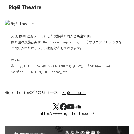
Rigël Theatre
天使, 妖精, 星をテーマにした民族系の同人音楽座です。

欧州圏の民族音楽（Celtic, Nordic, Pagan Folk, etc...）やサウンドトラックな
ど取り入れたオリジナル曲を頒布しております。

Works:

Äventyr, Le Merle Noir(SDVX), NORDLYS(cytus2), GRÄNDIR(maimai), 
Solsånd(CHUNITHM), LILI(Deemo), etc...
Rigël Theatre
の他のリリース：
Rigël Theatre
http://www.rigeltheatre.com/