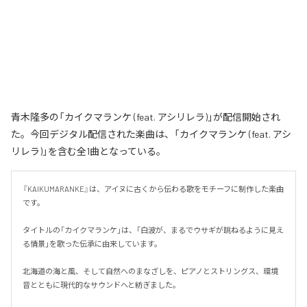
青木隆多の「カイクマランケ (feat. アシリレラ)」が配信開始され
た。今回デジタル配信された楽曲は、「カイクマランケ (feat. アシ
リレラ)」を含む全1曲となっている。
『KAIKUMARANKE』は、アイヌに古くから伝わる歌をモチーフに制作した楽曲
です。

タイトルの「カイクマランケ」は、「白波が、まるでウサギが跳ねるように見え
る情景」を歌った伝承に由来しています。

北海道の海と風、そして自然へのまなざしを、ピアノとストリングス、環境
音とともに現代的なサウンドへと紡ぎました。
