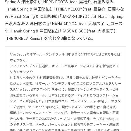
Spring & 津田悠佑)」「NGRIN ROOTS (feat. 島裕介, 石渡みなみ,
Hanah Spring & 津田悠佑)」「TIRIBA MELODY (feat. 島裕介, 石渡みな
み, Hanah Spring & 津田悠佑)」「DAKAR-TOKYO (feat. Hanah Spring,
石渡みなみ & 津田悠佑)」「MAMA AFRICA (feat. 大塚広子, 辻コース
ケ, Hanah Spring & 津田悠佑)」「KASSA DISCO (feat. 大塚広子)
[TREMORELA Remix]」を含む全8曲となっている。
Afro Begueのオマール・ゲンデファル 11年ぶりにソロアルバム!セネガルと日
本をつなぐ!

アフリカンリズムの伝道師・オマールと豪華アーティストによる新感覚アフ
リカンサウンド!

セネガル出身のグリオ(伝承音楽家)で、世界で類をみない技術とパワーを持っ
たジェンベ奏者、オマール・ゲンデファルが11年ぶりにソロアルバムをリリー
ス!「Afro Begue(アフロベゲ)」を中心に、幅広いジャンルのアーティストと共
演を重ねているオマール。日本を代表するアーティストとのコラボレーショ
ンアルバムが完成した。日本屈指のグルーヴ・マスター・沼澤尚氏、5オクタ
ーブを持つDiva・Hanah Spring氏、現代ジャズシーンの牽引者・島裕介氏、
超絶パーカッショニスト・辻コースケ氏、若手サックス奏者の有望株・石渡
みなみ氏、唯一無二の"JAZZのグルーヴ"DJ・大塚広子氏、そしてAfroBegue
のギタリストで、ベース、パーカッションも操るマルチプレーヤー・津田悠
佑氏と共にポジティヴな音のエネルギーが集約された1枚。セネガルの伝統を