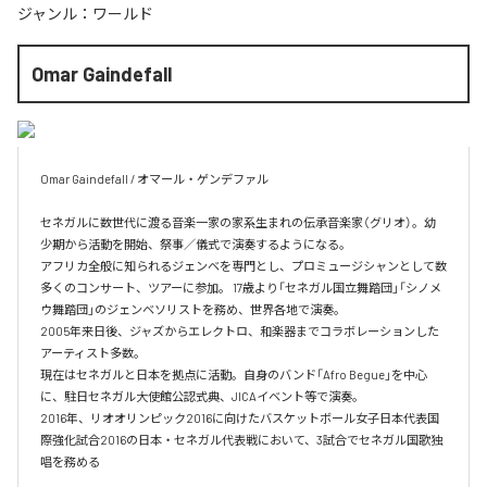
ジャンル：
ワールド
Omar Gaindefall
Omar Gaindefall / オマール・ゲンデファル

セネガルに数世代に渡る音楽一家の家系生まれの伝承音楽家（グリオ）。幼
少期から活動を開始、祭事／儀式で演奏するようになる。

アフリカ全般に知られるジェンベを専門とし、プロミュージシャンとして数
多くのコンサート、ツアーに参加。 17歳より「セネガル国立舞踏団」「シノメ
ウ舞踏団」のジェンベソリストを務め、世界各地で演奏。

2005年来日後、ジャズからエレクトロ、和楽器までコラボレーションした
アーティスト多数。

現在はセネガルと日本を拠点に活動。自身のバンド「Afro Begue」を中心
に、駐日セネガル大使館公認式典、JICAイベント等で演奏。

2016年、リオオリンピック2016に向けたバスケットボール女子日本代表国
際強化試合2016の日本・セネガル代表戦において、3試合でセネガル国歌独
唱を務める
