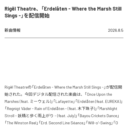
Rigël Theatre、「Erdelåten - Where the Marsh Still
Sings -」を配信開始
新曲情報
2026.8.5
Rigël Theatreの「Erdelåten - Where the Marsh Still Sings -」が配信開
始された。今回デジタル配信された楽曲は、「Once Upon the
Marshes (feat. ミーウェル)」「Lafayette」「Erdelåten (feat. EUREKA)」
「Regnigt Väder - Rain of Erdelåten - (feat. 木下珠子)」「Marshlight
Stroll - 妖精と歩く雨上がり - (feat. July)」「Bayou Crickets Dance」
「The Winston Reel」「Erd. Second Line Séance」「Will-o'-Swing」「O