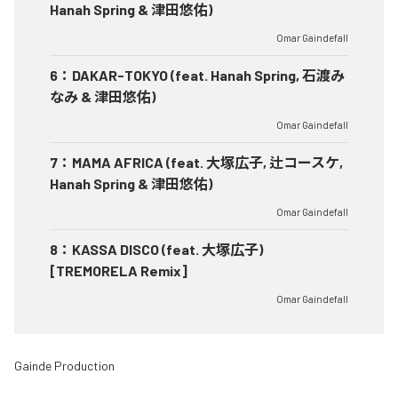
Hanah Spring & 津田悠佑)
Omar Gaindefall
6
：
DAKAR-TOKYO (feat. Hanah Spring, 石渡み
なみ & 津田悠佑)
Omar Gaindefall
7
：
MAMA AFRICA (feat. 大塚広子, 辻コースケ,
Hanah Spring & 津田悠佑)
Omar Gaindefall
8
：
KASSA DISCO (feat. 大塚広子)
[TREMORELA Remix]
Omar Gaindefall
Gainde Production