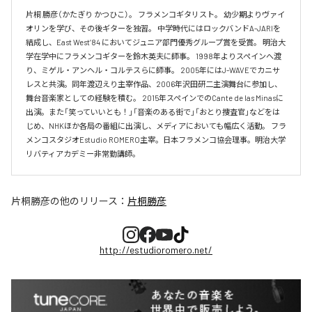
片桐 勝彦（かたぎり かつひこ）。 フラメンコギタリスト。 幼少期よりヴァイ
オリンを学び、その後ギターを独習。 中学時代にはロックバンドA-JARIを
結成し、East West’84 においてジュニア部門優秀グループ賞を受賞。 明治大
学在学中にフラメンコギターを鈴木英夫に師事。 1998年よりスペインへ渡
り、ミゲル・アンヘル・コルテスらに師事。 2005年にはJ-WAVEでカニサ
レスと共演。同年渡辺えり主宰作品、2006年沢田研二主演舞台に参加し、
舞台音楽家としての経験を積む。 2015年スペインでのCante de las Minasに
出演。また「笑っていいとも！」「音楽のある街で」「おとり捜査官」などをは
じめ、NHKほか各局の番組に出演し、メディアにおいても幅広く活動。 フラ
メンコスタジオEstudio ROMERO主宰。日本フラメンコ協会理事。明治大学
リバティアカデミー非常勤講師。
片桐勝彦
の他のリリース：
片桐勝彦
http://estudioromero.net/