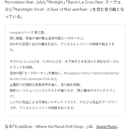
Morrowless (feat. July)」「Mirelight」「Baron La Croix (feat. ミーウェ
ル)」「Marshlight Stroll - A Duet of Mist and Rain -」を含む全13曲とな
っている。
Lengselシリーズ 第三章。

雨と精霊、死者の魂が眠る湿地の国エーデローテン。

失われた記憶と古代の魔法を巡り、アリエルとレイニーの物語が始まりま
す。

ゲストVo.にJulyさま、EUREKAさま、木下珠子さまを迎えた多彩なボーカル
トラックを収録。

湿地の国「エーデローテン」を舞台に、Bluegrass / Celtic / Traditional Swing / 
Nordic Folk / American Folk など、

土着的で幻想的な音楽世界を描く、全13曲を収録。

南部ルーツミュージックとケルトが織りなす、“雨と魔法のサウンドトラッ
ク”。

しいたけ先生による可憐なジャケットイラスト、やびさら先生のアートワー
クが、アリエルとレイニーの物語を彩ります。
なお「
Erdelåten - Where the Marsh Still Sings -
」は、
Apple Music
、