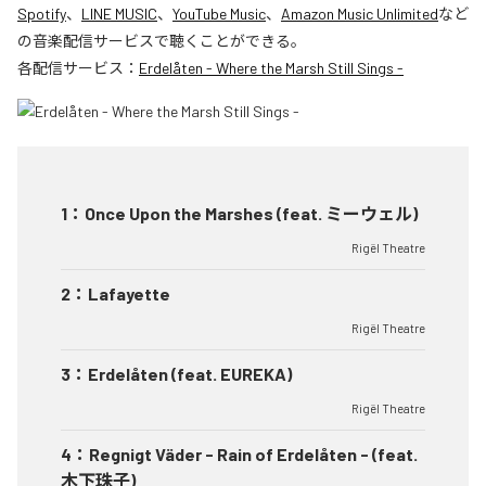
Spotify
、
LINE MUSIC
、
YouTube Music
、
Amazon Music Unlimited
など
の音楽配信サービスで聴くことができる。
各配信サービス：
Erdelåten - Where the Marsh Still Sings -
1
：
Once Upon the Marshes (feat. ミーウェル)
Rigël Theatre
2
：
Lafayette
Rigël Theatre
3
：
Erdelåten (feat. EUREKA)
Rigël Theatre
4
：
Regnigt Väder - Rain of Erdelåten - (feat.
木下珠子)