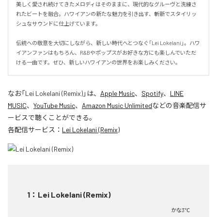
美しく愛され続けてきたメロディはそのままに、現代的なグルーヴと洗練さ
れたビートを融合。ハワイアンの新たな魅力を引き出す、斬新でスタイリッ
シュなサウンドに仕上げています。

伝統への敬意を大切にしながら、新しい時代へとつなぐ「Lei Lokelani」。ハワ
イアンファンはもちろん、R&Bやポップスがお好きな方にも楽しんでいただ
ける一曲です。ぜひ、新しいハワイアンの世界をお楽しみください。
なお「
Lei Lokelani (Remix)
」は、
Apple Music
、
Spotify
、
LINE
MUSIC
、
YouTube Music
、
Amazon Music Unlimited
などの音楽配信サ
ービスで聴くことができる。
各配信サービス：
Lei Lokelani (Remix)
1
：
Lei Lokelani (Remix)
かな3℃