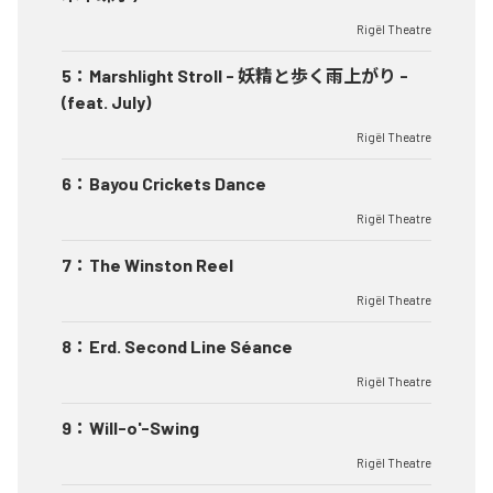
Rigël Theatre
5
：
Marshlight Stroll - 妖精と歩く雨上がり -
(feat. July)
Rigël Theatre
6
：
Bayou Crickets Dance
Rigël Theatre
7
：
The Winston Reel
Rigël Theatre
8
：
Erd. Second Line Séance
Rigël Theatre
9
：
Will-o'-Swing
Rigël Theatre