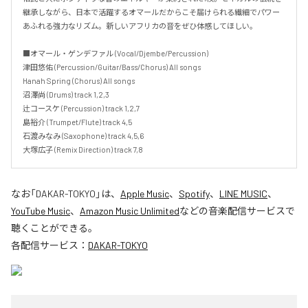
継承しながら、日本で活躍するオマールだからこそ届けられる繊細でパワー
あふれる強力なリズム。新しいアフリカの音をぜひ体感してほしい。

■オマール・ゲンデファル (Vocal/Djembe/Percussion)

津田悠佑 (Percussion/Guitar/Bass/Chorus) All songs

Hanah Spring (Chorus) All songs

沼澤尚 (Drums) track 1,2,3

辻コースケ (Percussion) track 1,2,7

島裕介 (Trumpet/Flute) track 4,5

石渡みなみ (Saxophone) track 4,5,6

大塚広子 (Remix Direction) track 7,8
なお「
DAKAR-TOKYO
」は、
Apple Music
、
Spotify
、
LINE MUSIC
、
YouTube Music
、
Amazon Music Unlimited
などの音楽配信サービスで
聴くことができる。
各配信サービス：
DAKAR-TOKYO