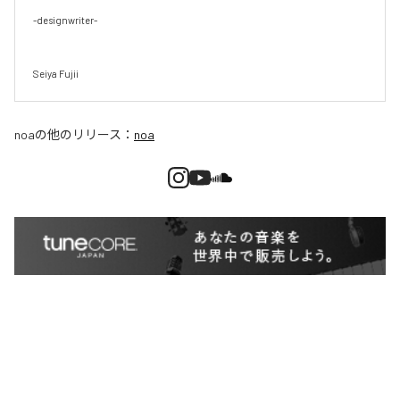
-designwriter-

Seiya Fujii
noa
の他のリリース：
noa