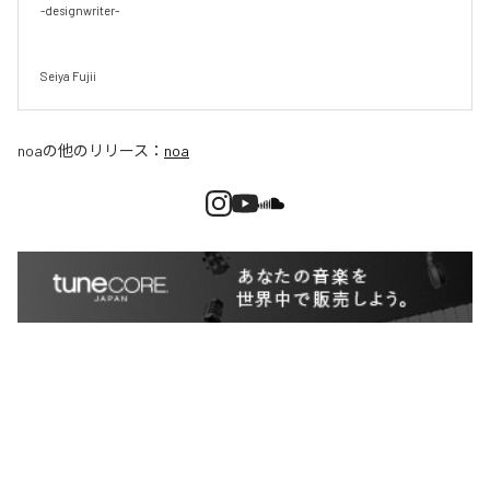
-designwriter-

Seiya Fujii
noa
の他のリリース：
noa