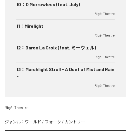
10
：
O Morrowless (feat. July)
Rigël Theatre
11
：
Mirelight
Rigël Theatre
12
：
Baron La Croix (feat. ミーウェル)
Rigël Theatre
13
：
Marshlight Stroll - A Duet of Mist and Rain
-
Rigël Theatre
Rigël Theatre
ジャンル：
ワールド
/
フォーク
/
カントリー