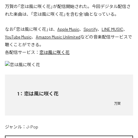
万賀の「恋は風に咲く花」が配信開始された。今回デジタル配信さ
れた楽曲は、「恋は風に咲く花」を含む全1曲となっている。
なお「
恋は風に咲く花
」は、
Apple Music
、
Spotify
、
LINE MUSIC
、
YouTube Music
、
Amazon Music Unlimited
などの音楽配信サービスで
聴くことができる。
各配信サービス：
恋は風に咲く花
1
：
恋は風に咲く花
万賀
ジャンル：
J-Pop