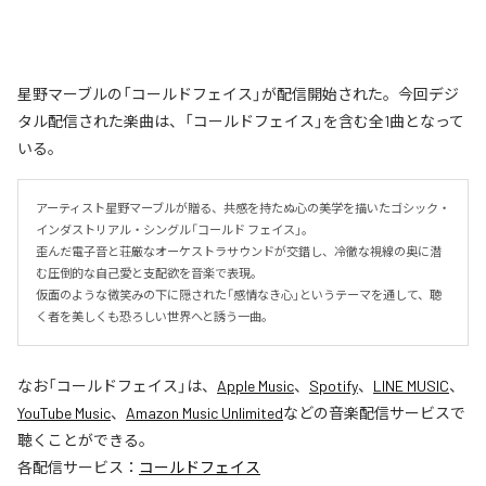
星野マーブルの「コールドフェイス」が配信開始された。今回デジ
タル配信された楽曲は、「コールドフェイス」を含む全1曲となって
いる。
アーティスト星野マーブルが贈る、共感を持たぬ心の美学を描いたゴシック・
インダストリアル・シングル「コールド フェイス」。

歪んだ電子音と荘厳なオーケストラサウンドが交錯し、冷徹な視線の奥に潜
む圧倒的な自己愛と支配欲を音楽で表現。

仮面のような微笑みの下に隠された「感情なき心」というテーマを通して、聴
く者を美しくも恐ろしい世界へと誘う一曲。
なお「
コールドフェイス
」は、
Apple Music
、
Spotify
、
LINE MUSIC
、
YouTube Music
、
Amazon Music Unlimited
などの音楽配信サービスで
聴くことができる。
各配信サービス：
コールドフェイス