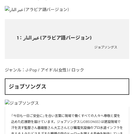
1
：
عبر النار (アラビア語バージョン)
ジョブソングス
ジャンル：
J-Pop
/
アイドル(女性)
/
ロック
ジョブソングス
『今日も一日ご安全に』を合い言葉に現場で働くすべての人々へ尊敬と愛を
込めた応援歌を届けています。ジョブソングス（JOBSONGS）は建設現場で
汗を流す監督さん基礎屋さん大工さんとび職電気設備のプロ水道インフラを
支える人々などさまざまな職種の陰のヒーローを讃える楽曲を制作していま