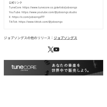
公式リンク

TuneCore: https://www.tunecore.co.jp/artists/jobsongs

YouTube: https://www.youtube.com/@jobsongs.studio

X: https://x.com/jobsongs777

TikTok: https://www.tiktok.com/@jobsongs
ジョブソングス
の他のリリース：
ジョブソングス