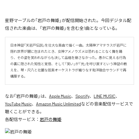
星野マーブルの「岩戸の舞姫」が配信開始された。今回デジタル配
信された楽曲は、「岩戸の舞姫」を含む全1曲となっている。
日本神話「天岩戸伝説」を壮大な楽曲で描く一曲。太陽神アマテラスが岩戸に
隠れ世界が闇に包まれたとき、女神アメノウズメは恐れることなく舞を踊
り、その姿を笑われながらも決して品格を崩さなかった。愚かに見える行為
の裏に隠された知性と覚悟、そして「笑い」が「光」を呼び戻すという神話の教
えを、琴・尺八と壮麗な弦楽オーケストラが織りなす和洋融合サウンドで再
構築する。
なお「
岩戸の舞姫
」は、
Apple Music
、
Spotify
、
LINE MUSIC
、
YouTube Music
、
Amazon Music Unlimited
などの音楽配信サービスで
聴くことができる。
各配信サービス：
岩戸の舞姫