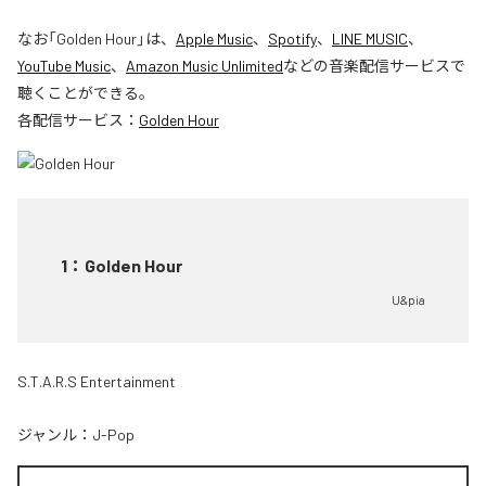
なお「
Golden Hour
」は、
Apple Music
、
Spotify
、
LINE MUSIC
、
YouTube Music
、
Amazon Music Unlimited
などの音楽配信サービスで
聴くことができる。
各配信サービス：
Golden Hour
1
：
Golden Hour
U&pia
S.T.A.R.S Entertainment
ジャンル：
J-Pop