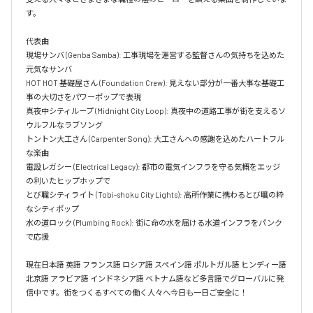
す。

代表曲  

現場サンバ (Genba Samba): 工事現場を運営する監督さんの気持ちを込めた
元気なサンバ  

HOT HOT 基礎屋さん (Foundation Crew): 見えない部分が一番大事な基礎工
事の大切さをパワーポップで表現  

真夜中シティループ (Midnight City Loop): 真夜中の道路工事が街を支えるソ
ウルフルなラブソング  

トントン大工さん (Carpenter Song): 大工さんへの感謝を込めたハートフル
な楽曲  

電設レガシー (Electrical Legacy): 都市の電気インフラを守る気概をエッジ
の利いたヒップホップで  

とび職シティライト (Tobi-shoku City Lights): 高所作業に携わるとび職の粋
なシティポップ  

水の道ロック (Plumbing Rock): 街に命の水を届ける水道インフラをパンク
で応援

現在日本語 英語 フランス語 ロシア語 スペイン語 ポルトガル語 ヒンディー語 
北京語 アラビア語 インドネシア語 ベトナム語など多言語でグローバルに発
信中です。街をつくるすべての働く人々へ今日も一日ご安全に！
