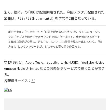
泡く、脆く。の「89」が配信開始された。今回デジタル配信された
楽曲は、「89」「89 (Instrumental)」を含む全2曲となっている。
誰もが抱える「生きづらさ」や「自分を愛せない気持ち」を、ダンスミュージッ
クとポップスを融合させたサウンドで描いた一曲です。 疾走感のあるビート
と繊細な歌詞が交差し、苦しさの中にも小さな希望を見つけ出していく。 「味
方だよ」というメッセージが、心にそっと寄り添う作品です。
なお「
89
」は、
Apple Music
、
Spotify
、
LINE MUSIC
、
YouTube Music
、
Amazon Music Unlimited
などの音楽配信サービスで聴くことができ
る。
各配信サービス：
89