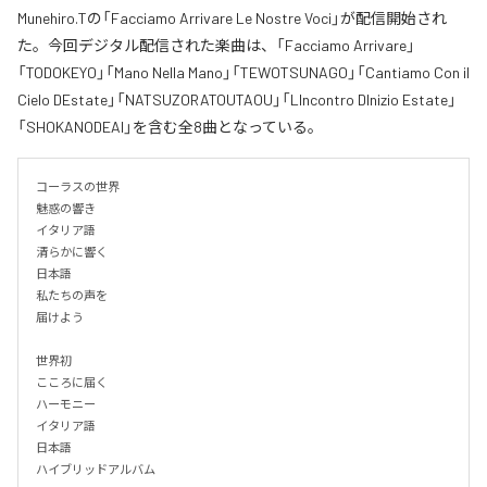
Munehiro.Tの「Facciamo Arrivare Le Nostre Voci」が配信開始され
た。今回デジタル配信された楽曲は、「Facciamo Arrivare」
「TODOKEYO」「Mano Nella Mano」「TEWOTSUNAGO」「Cantiamo Con il
Cielo DEstate」「NATSUZORATOUTAOU」「LIncontro DInizio Estate」
「SHOKANODEAI」を含む全8曲となっている。
コーラスの世界

魅惑の響き

イタリア語

清らかに響く

日本語

私たちの声を

届けよう

世界初

こころに届く

ハーモニー

イタリア語

日本語

ハイブリッドアルバム
