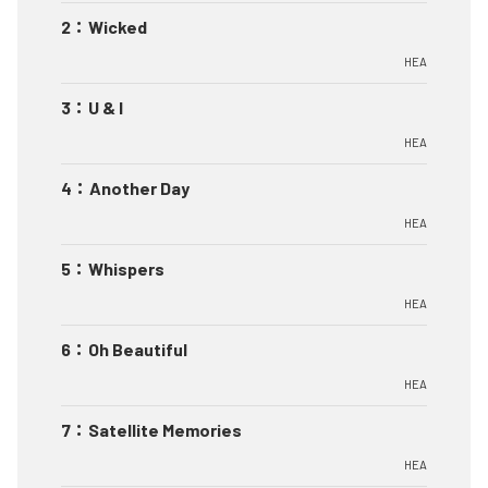
2
：
Wicked
HEA
3
：
U & I
HEA
4
：
Another Day
HEA
5
：
Whispers
HEA
6
：
Oh Beautiful
HEA
7
：
Satellite Memories
HEA