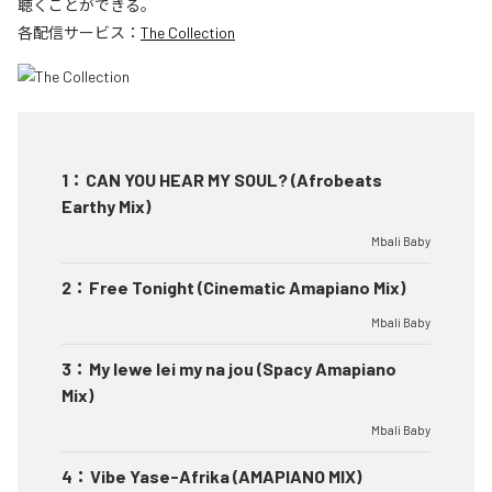
聴くことができる。
各配信サービス：
The Collection
1
：
CAN YOU HEAR MY SOUL? (Afrobeats
Earthy Mix)
Mbali Baby
2
：
Free Tonight (Cinematic Amapiano Mix)
Mbali Baby
3
：
My lewe lei my na jou (Spacy Amapiano
Mix)
Mbali Baby
4
：
Vibe Yase-Afrika (AMAPIANO MIX)