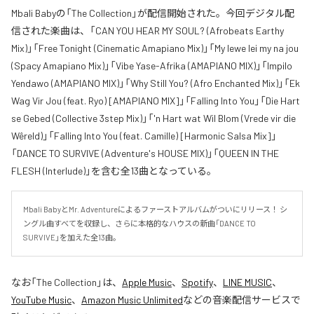
Mbali Babyの「The Collection」が配信開始された。今回デジタル配
信された楽曲は、「CAN YOU HEAR MY SOUL? (Afrobeats Earthy
Mix)」「Free Tonight (Cinematic Amapiano Mix)」「My lewe lei my na jou
(Spacy Amapiano Mix)」「Vibe Yase-Afrika (AMAPIANO MIX)」「Impilo
Yendawo (AMAPIANO MIX)」「Why Still You? (Afro Enchanted Mix)」「Ek
Wag Vir Jou (feat. Ryo) [AMAPIANO MIX]」「Falling Into You」「Die Hart
se Gebed (Collective 3step Mix)」「'n Hart wat Wil Blom (Vrede vir die
Wêreld)」「Falling Into You (feat. Camille) [Harmonic Salsa Mix]」
「DANCE TO SURVIVE (Adventure's HOUSE MIX)」「QUEEN IN THE
FLESH (Interlude)」を含む全13曲となっている。
Mbali BabyとMr. Adventureによるファーストアルバムがついにリリース！ シ
ングル曲すべてを収録し、さらに本格的なハウスの新曲「DANCE TO 
SURVIVE」を加えた全13曲。
なお「
The Collection
」は、
Apple Music
、
Spotify
、
LINE MUSIC
、
YouTube Music
、
Amazon Music Unlimited
などの音楽配信サービスで