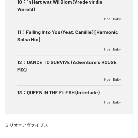
10
：
'n Hart wat Wil Blom (Vrede vir die
Wêreld)
Mbali Baby
11
：
Falling Into You (feat. Camille) [Harmonic
Salsa Mix]
Mbali Baby
12
：
DANCE TO SURVIVE (Adventure's HOUSE
MIX)
Mbali Baby
13
：
QUEEN IN THE FLESH (Interlude)
Mbali Baby
ミリオネアヴァイブス