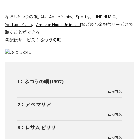
なお「
ふつうの唄
」は、
Apple Music
、
Spotify
、
LINE MUSIC
、
YouTube Music
、
Amazon Music Unlimited
などの音楽配信サービスで
聴くことができる。
各配信サービス：
ふつうの唄
1
：
ふつうの唄 (1997)
山根麻以
2
：
アベ マリア
山根麻以
3
：
レサム ピリリ
山根麻以