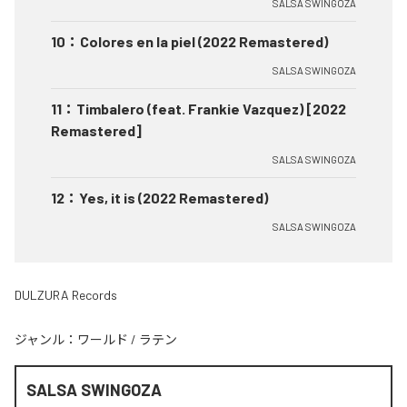
SALSA SWINGOZA
10
：
Colores en la piel (2022 Remastered)
SALSA SWINGOZA
11
：
Timbalero (feat. Frankie Vazquez) [2022
Remastered]
SALSA SWINGOZA
12
：
Yes, it is (2022 Remastered)
SALSA SWINGOZA
DULZURA Records
ジャンル：
ワールド
/
ラテン
SALSA SWINGOZA