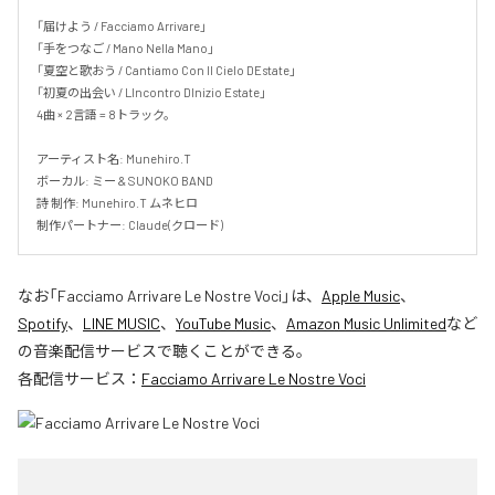
「届けよう / Facciamo Arrivare」

「手をつなご / Mano Nella Mano」

「夏空と歌おう / Cantiamo Con Il Cielo DEstate」

「初夏の出会い / LIncontro DInizio Estate」

4曲 × 2言語 = 8トラック。

アーティスト名: Munehiro.T

ボーカル: ミー & SUNOKO BAND

詩 制作: Munehiro.T ムネヒロ

制作パートナー: Claude(クロード)
なお「
Facciamo Arrivare Le Nostre Voci
」は、
Apple Music
、
Spotify
、
LINE MUSIC
、
YouTube Music
、
Amazon Music Unlimited
など
の音楽配信サービスで聴くことができる。
各配信サービス：
Facciamo Arrivare Le Nostre Voci