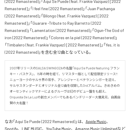
(2022 Remastered)」「Aquí Se Puede (feat. Frankie Vazquez) [2022
Remastered]」「I feel fine (2022 Remastered)」「Juan Pachanga
(2022 Remastered)」「Bilongo (feat. Frankie Vazquez) [2022
Remastered]」「Guarare -Tribute to Ray Barretto (2022
Remastered)」「Lamentation (2022 Remastered)」「Ogun-The God of
iron (2022 Remastered)」「Colores en la piel (2022 Remastered)」
「Timbalero (feat. Frankie Vazquez) [2022 Remastered]」「Yes, it is
(2022 Remastered)」を含む全12曲となっている。
2007年リリースのSALSA SWINGOZAの名盤「Aquí Se Puede featuring フラン
キー・バスケス」、15年の時を経て、リマスター版として配信限定リリース!! 
ニューヨークのサルサ界の若手、アレンジャーとベテランシンガーを迎え、
サルサスタンダードとオリジナル全12曲を収録した3rdアルバム。きめきめの
オーセンティックマナーによるグルーヴは幻のデビュー盤をも超え、
Orquesta De La Luzの創立メンバーでもあるバンドリーダー大儀見元、自画自
賛の大名盤！
なお「
Aquí Se Puede (2022 Remastered)
」は、
Apple Music
、
Spotify
、
LINE MUSIC
、
YouTube Music
、
Amazon Music Unlimited
など