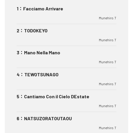
1
：
Facciamo Arrivare
Munehiro.T
2
：
TODOKEYO
Munehiro.T
3
：
Mano Nella Mano
Munehiro.T
4
：
TEWOTSUNAGO
Munehiro.T
5
：
Cantiamo Con il Cielo DEstate
Munehiro.T
6
：
NATSUZORATOUTAOU
Munehiro.T