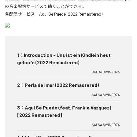
の音楽配信サービスで聴くことができる。
各配信サービス：
Aquí Se Puede (2022 Remastered)
1
：
Introduction - Uns ist ein Kindlein heut
gebor'n (2022 Remastered)
SALSA SWINGOZA
2
：
Perla del mar (2022 Remastered)
SALSA SWINGOZA
3
：
Aquí Se Puede (feat. Frankie Vazquez)
[2022 Remastered]
SALSA SWINGOZA