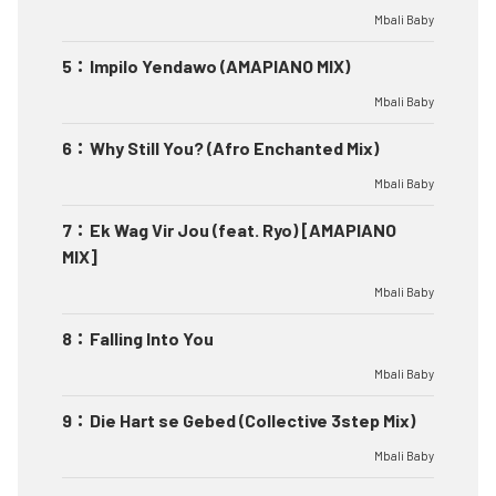
Mbali Baby
5
：
Impilo Yendawo (AMAPIANO MIX)
Mbali Baby
6
：
Why Still You? (Afro Enchanted Mix)
Mbali Baby
7
：
Ek Wag Vir Jou (feat. Ryo) [AMAPIANO
MIX]
Mbali Baby
8
：
Falling Into You
Mbali Baby
9
：
Die Hart se Gebed (Collective 3step Mix)
Mbali Baby