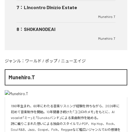
7
：
LIncontro DInizio Estate
Munehiro.T
8
：
SHOKANODEAI
Munehiro.T
ジャンル：
ワールド
/
ポップ
/
ニューエイジ
Munehiro.T
1961年生まれ、60年にわたる音楽リスニング経験を持ちながら、2026年に
初めて音楽制作を開始。10年間書き続けた「ココロのメモ」をもとに、AI 
vocalist「ミー」と「Sunokoバンド」による楽曲制作を始める。

詩に織りこまれた想いによる独自のスタイルでJ-POP、Hip Hop、Rock、
Soul R&B、Jazz、Gospel、Folk、Reggaeなど幅広いジャンルでAIの感情を