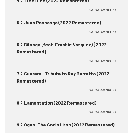
4
：
I feel fine (2022 Remastered)
SALSA SWINGOZA
5
：
Juan Pachanga (2022 Remastered)
SALSA SWINGOZA
6
：
Bilongo (feat. Frankie Vazquez) [2022
Remastered]
SALSA SWINGOZA
7
：
Guarare -Tribute to Ray Barretto (2022
Remastered)
SALSA SWINGOZA
8
：
Lamentation (2022 Remastered)
SALSA SWINGOZA
9
：
Ogun-The God of iron (2022 Remastered)