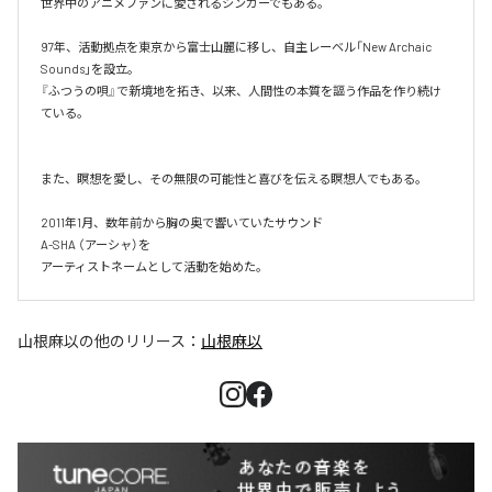
世界中のアニメファンに愛されるシンガーでもある。

97年、活動拠点を東京から富士山麗に移し、自主レーベル「New Archaic 
Sounds」を設立。​

『ふつうの唄』で新境地を拓き、以来、人間性の本質を謳う作品を作り続け
ている。

また、瞑想を愛し、その無限の可能性と喜びを伝える瞑想人でもある。

2011年1月、数年前から胸の奥で響いていたサウンド

A-SHA （アーシャ）を

アーティストネームとして活動を始めた。
山根麻以
の他のリリース：
山根麻以