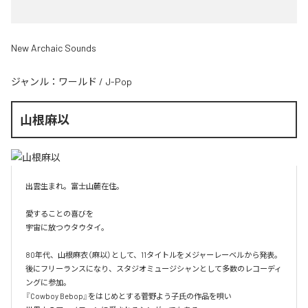
New Archaic Sounds
ジャンル：
ワールド
/
J-Pop
山根麻以
出雲生まれ。富士山麓在住。

愛することの喜びを

宇宙に放つウタウタイ。

80年代、山根麻衣（麻以）として、11タイトルをメジャーレーベルから発表。

後にフリーランスになり、スタジオミュージシャンとして多数のレコーディ
ングに参加。

『Cowboy Bebop』をはじめとする菅野よう子氏の作品を唄い
