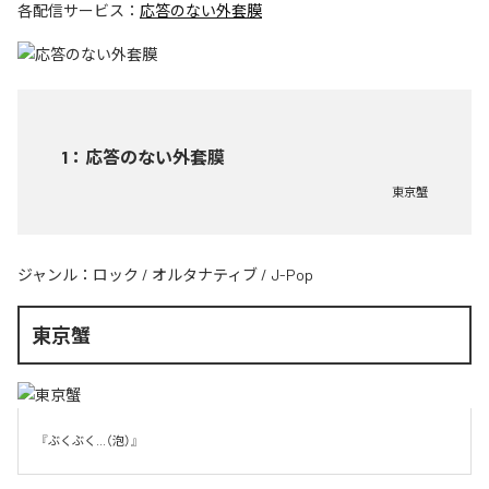
各配信サービス：
応答のない外套膜
1
：
応答のない外套膜
東京蟹
ジャンル：
ロック
/
オルタナティブ
/
J-Pop
東京蟹
『ぶくぶく...（泡）』