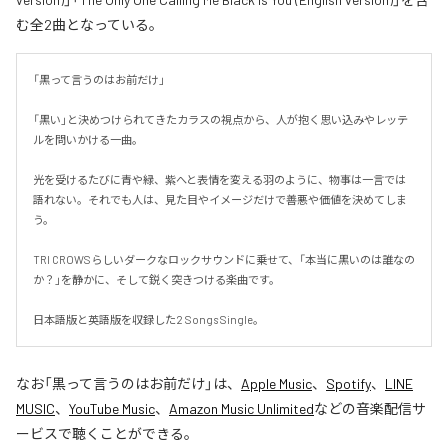
む全2曲となっている。
「黒って言うのはお前だけ」

「黒い」と決めつけられてきたカラスの視点から、人が抱く思い込みやレッテ
ルを問いかける一曲。

光を受けるたびに青や緑、紫へと表情を変える羽のように、物事は一言では
語れない。それでも人は、見た目やイメージだけで善悪や価値を決めてしま
う。

TRI CROWSらしいダークなロックサウンドに乗せて、「本当に黒いのは誰なの
か？」を静かに、そして鋭く突きつける楽曲です。

日本語版と英語版を収録した2 Songs Single。
なお「
黒って言うのはお前だけ
」は、
Apple Music
、
Spotify
、
LINE
MUSIC
、
YouTube Music
、
Amazon Music Unlimited
などの音楽配信サ
ービスで聴くことができる。