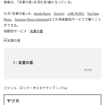
楽曲は、「劣夏の星」を含む全1曲となっている。
なお「
劣夏の星
」は、
Apple Music
、
Spotify
、
LINE MUSIC
、
YouTube
Music
、
Amazon Music Unlimited
などの音楽配信サービスで聴くこと
ができる。
各配信サービス：
劣夏の星
1
：
劣夏の星
ヤヅカ
ジャンル：
ロック
/
オルタナティブ
/
J-Pop
ヤヅカ