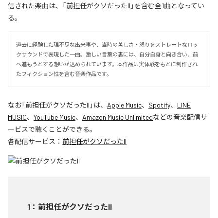
信された楽曲は、「前担任がクソだったII」を含む全1曲となってい
る。
過去に経験した理不尽な出来事や、当時の苦しさ・怒りをストレートなロッ
クサウンドで表現した一曲。激しい言葉の裏には、自分自身と向き合い、前
へ進もうとする想いが込められています。本作品は実体験をもとに制作され
たフィクション性を含む音楽作品です。
なお「
前担任がクソだったII
」は、
Apple Music
、
Spotify
、
LINE
MUSIC
、
YouTube Music
、
Amazon Music Unlimited
などの音楽配信サ
ービスで聴くことができる。
各配信サービス：
前担任がクソだったII
1
：
前担任がクソだったII