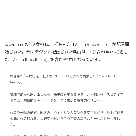
ezo-momoの「少女A (feat. 椎名もた) [Arena Rock Remix]」が配信開
始された。今回デジタル配信された楽曲は、「少女A (feat. 椎名も
た) [Arena Rock Remix]」を含む全1曲となっている。
椎名もた「少女A」を、壮大なアリーナロックへ再構築した 「Arena Rock 
Remix」。

繊細で静かな歌い出しから、幾重にも重なるギター、力強いベースとライブ
ドラム、感情的なキーボードが一気に広がる爆発的なサビへ。

心音や一瞬の静寂、観客の手拍子とシンガロングを交えながら、原曲に宿る
孤独と心の揺れを、大観衆と分かち合う希望のエネルギーへと昇華しまし
た。
