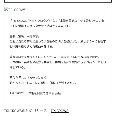
**TRI CROWS（トライクロウズ）**は、「本能を目覚めさせる音楽」をコンセ
プトに活動するオルタナティブロックユニット。

善悪、常識、固定観念――。

誰もが当たり前だと思っているものに問いを投げかけ、激しさの中にも哲学
と物語を織り込んだ楽曲を届ける。

重厚なロックサウンドに、AIだからこそ実現できる自由な表現を融合。

日本語版・英語版の両方を展開し、国境を越えて共感できる作品づくりを目
指している。

答えを押しつけるのではなく、

聴く人それぞれの中に、新しい「問い」を残すために。

TRI CROWS ― 本能を目覚めさせる音楽。
TRI CROWS
の他のリリース：
TRI CROWS