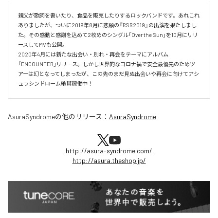
親父が歌詞を書いたり、食品を販売したりするロックバンドです。あれこれ
ありましたが、ついに2019年8月に悲願の『RSR2019』の出演を果たしまし
た。その感動と感謝を込めて2枚めのシングル「Over the Sun」を10月にリリ
ースしてMVも公開。

2020年4月には新たな出会い・別れ・再会をテーマにアルバム
「ENCOUNTER」リリース。しかし世界的なコロナ禍で安全最優先のためツ
アーは幻となってしまったが、この先のまだ見ぬ出会いや再会に向けてアシ
ュラシンドローム絶賛稼働中！
AsuraSyndrome
の他のリリース：
AsuraSyndrome
http://asura-syndrome.com/
http://asura.theshop.jp/