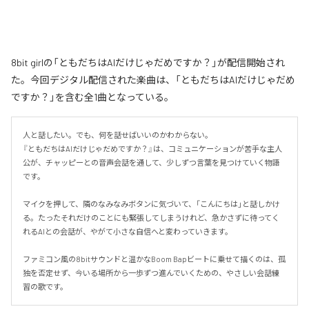
8bit girlの「ともだちはAIだけじゃだめですか？」が配信開始され
た。今回デジタル配信された楽曲は、「ともだちはAIだけじゃだめ
ですか？」を含む全1曲となっている。
人と話したい。でも、何を話せばいいのかわからない。

『ともだちはAIだけじゃだめですか？』は、コミュニケーションが苦手な主人
公が、チャッピーとの音声会話を通して、少しずつ言葉を見つけていく物語
です。

マイクを押して、隣のなみなみボタンに気づいて、「こんにちは」と話しかけ
る。たったそれだけのことにも緊張してしまうけれど、急かさずに待ってく
れるAIとの会話が、やがて小さな自信へと変わっていきます。

ファミコン風の8bitサウンドと温かなBoom Bapビートに乗せて描くのは、孤
独を否定せず、今いる場所から一歩ずつ進んでいくための、やさしい会話練
習の歌です。