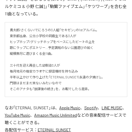
ルケミコ & 小野 仁誠]」「駒繋ファイブエム」「ケツワープ」を含む全
11曲となっている。
勇太郎/さくらい/でにろうの3人組「セキゼン」の1stアルバム。

東京都出身、公立小学校の同級生である3人が

ヒップホップ/グリッチホップをベースにしたビートの上を

歌にラップにポエトリー…予定調和のない公園遊びの如く

縦横無尽に遊びまくる全11曲。

三十代を迎え再会した幼馴染3人が

毎月地元の格安カラオケに録音機材を持ち込み

半年以上かけて作り上げた「ETERNAL SUNSET(永遠の夕焼け)」。

門限はまだまだ来ないみたいなので

そこのアナタも「放課後の続き」を、お暇でしたら是非。
なお「
ETERNAL SUNSET
」は、
Apple Music
、
Spotify
、
LINE MUSIC
、
YouTube Music
、
Amazon Music Unlimited
などの音楽配信サービスで
聴くことができる。
各配信サービス：
ETERNAL SUNSET