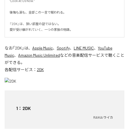
“Look At Us Now.”

後悔も涙も、全部この一言で報われる。

『2DK』は、狭い部屋の話ではない。

愛が受け継がれていく、一つの家族の物語。
なお「
2DK
」は、
Apple Music
、
Spotify
、
LINE MUSIC
、
YouTube
Music
、
Amazon Music Unlimited
などの音楽配信サービスで聴くこと
ができる。
各配信サービス：
2DK
1
：
2DK
RAIKA/ライカ