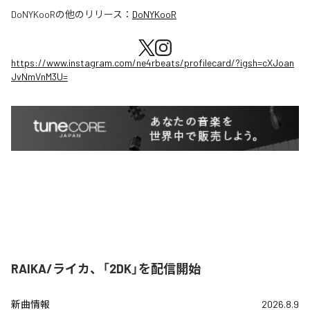
DoNYKooR
の他のリリース：
DoNYKooR
https://www.instagram.com/ne4rbeats/profilecard/?igsh=cXJoan
JvNmVnM3U=
RAIKA/ライカ、「2DK」を配信開始
新曲情報
2026.8.9