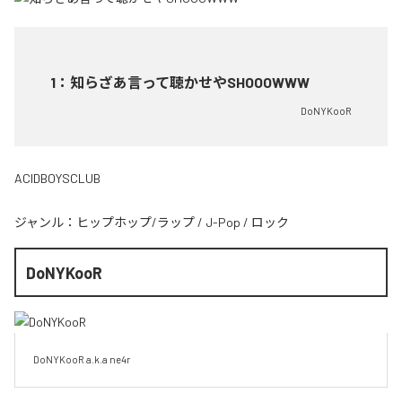
1
：
知らざあ言って聴かせやSHOOOWWW
DoNYKooR
ACIDBOYSCLUB
ジャンル：
ヒップホップ/ラップ
/
J-Pop
/
ロック
DoNYKooR
DoNYKooR a.k.a ne4r