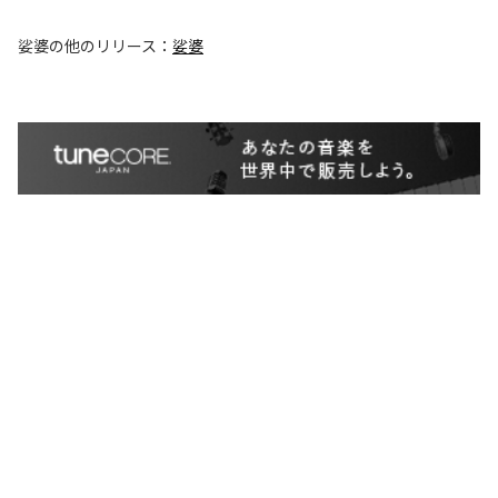
娑婆
の他のリリース：
娑婆