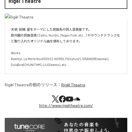
Rigël Theatre
天使, 妖精, 星をテーマにした民族系の同人音楽座です。

欧州圏の民族音楽（Celtic, Nordic, Pagan Folk, etc...）やサウンドトラックな
ど取り入れたオリジナル曲を頒布しております。

Works:

Äventyr, Le Merle Noir(SDVX), NORDLYS(cytus2), GRÄNDIR(maimai), 
Solsånd(CHUNITHM), LILI(Deemo), etc...
Rigël Theatre
の他のリリース：
Rigël Theatre
http://www.rigeltheatre.com/