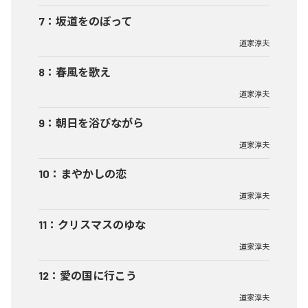
7
：
坂道をのぼって
道家淳夫
8
：
春風を歌え
道家淳夫
9
：
朝日を浴びながら
道家淳夫
10
：
まやかしの恋
道家淳夫
11
：
クリスマスのゆな
道家淳夫
12
：
愛の国に行こう
道家淳夫