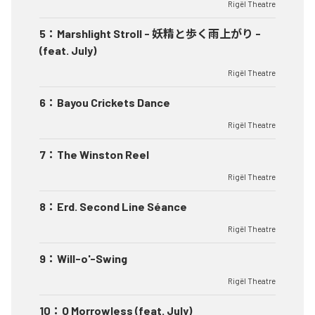
Rigël Theatre
5
：
Marshlight Stroll - 妖精と歩く雨上がり -
(feat. July)
Rigël Theatre
6
：
Bayou Crickets Dance
Rigël Theatre
7
：
The Winston Reel
Rigël Theatre
8
：
Erd. Second Line Séance
Rigël Theatre
9
：
Will-o'-Swing
Rigël Theatre
10
：
O Morrowless (feat. July)