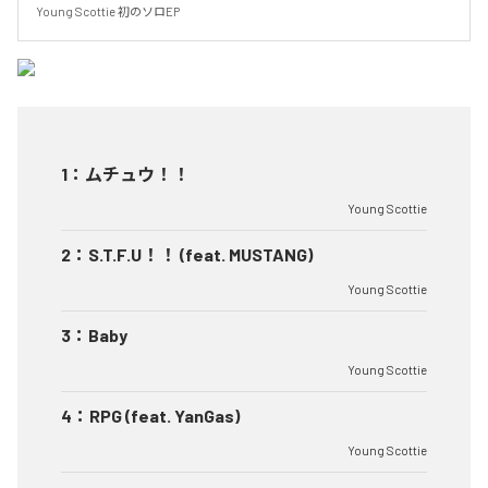
Young Scottie 初のソロEP
1
：
ムチュウ！！
Young Scottie
2
：
S.T.F.U！！ (feat. MUSTANG)
Young Scottie
3
：
Baby
Young Scottie
4
：
RPG (feat. YanGas)
Young Scottie