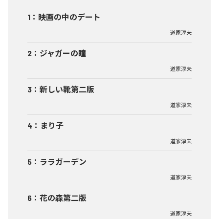
1
：
映画の中のデート
道家淳夫
2
：
ジャガーの瞳
道家淳夫
3
：
新しい靴第二版
道家淳夫
4
：
まり子
道家淳夫
5
：
ララガーデン
道家淳夫
6
：
花の森第二版
道家淳夫