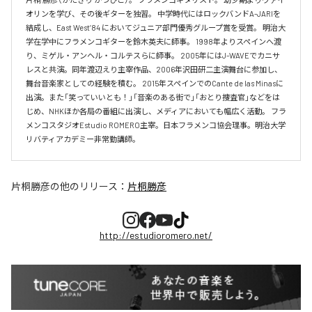
オリンを学び、その後ギターを独習。 中学時代にはロックバンドA-JARIを
結成し、East West’84 においてジュニア部門優秀グループ賞を受賞。 明治大
学在学中にフラメンコギターを鈴木英夫に師事。 1998年よりスペインへ渡
り、ミゲル・アンヘル・コルテスらに師事。 2005年にはJ-WAVEでカニサ
レスと共演。同年渡辺えり主宰作品、2006年沢田研二主演舞台に参加し、
舞台音楽家としての経験を積む。 2015年スペインでのCante de las Minasに
出演。また「笑っていいとも！」「音楽のある街で」「おとり捜査官」などをは
じめ、NHKほか各局の番組に出演し、メディアにおいても幅広く活動。 フラ
メンコスタジオEstudio ROMERO主宰。日本フラメンコ協会理事。明治大学
リバティアカデミー非常勤講師。
片桐勝彦
の他のリリース：
片桐勝彦
http://estudioromero.net/