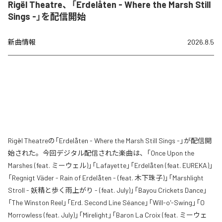
Rigël Theatre、「Erdelåten - Where the Marsh Still
Sings -」を配信開始
新曲情報
2026.8.5
Rigël Theatreの「Erdelåten - Where the Marsh Still Sings -」が配信開
始された。今回デジタル配信された楽曲は、「Once Upon the
Marshes (feat. ミーウェル)」「Lafayette」「Erdelåten (feat. EUREKA)」
「Regnigt Väder - Rain of Erdelåten - (feat. 木下珠子)」「Marshlight
Stroll - 妖精と歩く雨上がり - (feat. July)」「Bayou Crickets Dance」
「The Winston Reel」「Erd. Second Line Séance」「Will-o'-Swing」「O
Morrowless (feat. July)」「Mirelight」「Baron La Croix (feat. ミーウェ