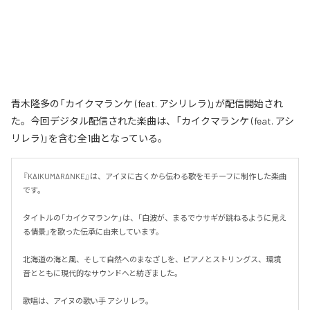
青木隆多の「カイクマランケ (feat. アシリレラ)」が配信開始され
た。今回デジタル配信された楽曲は、「カイクマランケ (feat. アシ
リレラ)」を含む全1曲となっている。
『KAIKUMARANKE』は、アイヌに古くから伝わる歌をモチーフに制作した楽曲
です。

タイトルの「カイクマランケ」は、「白波が、まるでウサギが跳ねるように見え
る情景」を歌った伝承に由来しています。

北海道の海と風、そして自然へのまなざしを、ピアノとストリングス、環境
音とともに現代的なサウンドへと紡ぎました。

歌唱は、アイヌの歌い手 アシリレラ。
