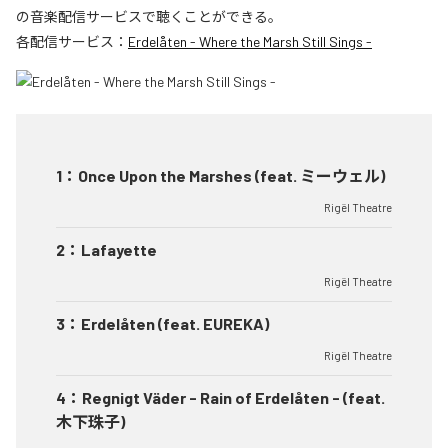
の音楽配信サービスで聴くことができる。
各配信サービス：
Erdelåten - Where the Marsh Still Sings -
1
：
Once Upon the Marshes (feat. ミーウェル)
Rigël Theatre
2
：
Lafayette
Rigël Theatre
3
：
Erdelåten (feat. EUREKA)
Rigël Theatre
4
：
Regnigt Väder - Rain of Erdelåten - (feat.
木下珠子)