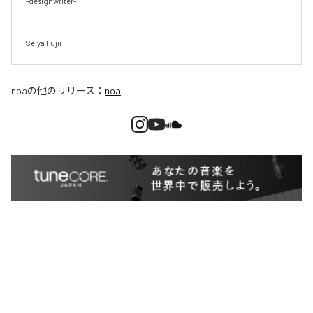
-designwriter-

Seiya Fujii
noa
の他のリリース：
noa