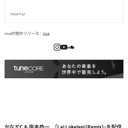
Seiya Fujii
noa
の他のリリース：
noa
かな3℃ & 岸本恭一、「Lei Lokelani (Remix)」を配信