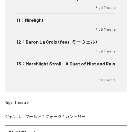
Rigël Theatre
11
：
Mirelight
Rigël Theatre
12
：
Baron La Croix (feat. ミーウェル)
Rigël Theatre
13
：
Marshlight Stroll - A Duet of Mist and Rain
-
Rigël Theatre
Rigël Theatre
ジャンル：
ワールド
/
フォーク
/
カントリー