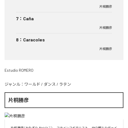
片桐勝彦
7
：
Caña
片桐勝彦
8
：
Caracoles
片桐勝彦
Estudio ROMERO
ジャンル：
ワールド
/
ダンス
/
ラテン
片桐勝彦
片桐 勝彦（かたぎり かつひこ）。 フラメンコギタリスト。 幼少期よりヴァイ