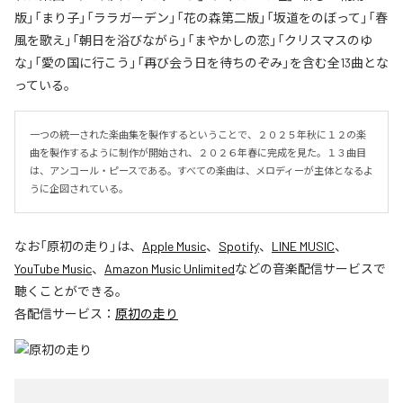
版」「まり子」「ララガーデン」「花の森第二版」「坂道をのぼって」「春
風を歌え」「朝日を浴びながら」「まやかしの恋」「クリスマスのゆ
な」「愛の国に行こう」「再び会う日を待ちのぞみ」を含む全13曲とな
っている。
一つの統一された楽曲集を製作するということで、２０２５年秋に１２の楽
曲を製作するように制作が開始され、２０２６年春に完成を見た。１３曲目
は、アンコール・ピースである。すべての楽曲は、メロディーが主体となるよ
うに企図されている。
なお「
原初の走り
」は、
Apple Music
、
Spotify
、
LINE MUSIC
、
YouTube Music
、
Amazon Music Unlimited
などの音楽配信サービスで
聴くことができる。
各配信サービス：
原初の走り