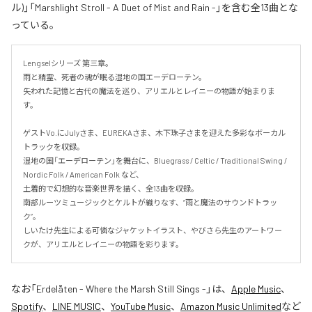
ル)」「Marshlight Stroll - A Duet of Mist and Rain -」を含む全13曲とな
っている。
Lengselシリーズ 第三章。

雨と精霊、死者の魂が眠る湿地の国エーデローテン。

失われた記憶と古代の魔法を巡り、アリエルとレイニーの物語が始まりま
す。

ゲストVo.にJulyさま、EUREKAさま、木下珠子さまを迎えた多彩なボーカル
トラックを収録。

湿地の国「エーデローテン」を舞台に、Bluegrass / Celtic / Traditional Swing / 
Nordic Folk / American Folk など、

土着的で幻想的な音楽世界を描く、全13曲を収録。

南部ルーツミュージックとケルトが織りなす、“雨と魔法のサウンドトラッ
ク”。

しいたけ先生による可憐なジャケットイラスト、やびさら先生のアートワー
クが、アリエルとレイニーの物語を彩ります。
なお「
Erdelåten - Where the Marsh Still Sings -
」は、
Apple Music
、
Spotify
、
LINE MUSIC
、
YouTube Music
、
Amazon Music Unlimited
など