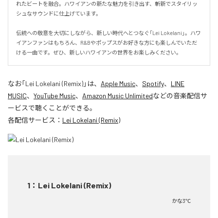
れたビートを融合。ハワイアンの新たな魅力を引き出す、斬新でスタイリッ
シュなサウンドに仕上げています。

伝統への敬意を大切にしながら、新しい時代へとつなぐ「Lei Lokelani」。ハワ
イアンファンはもちろん、R&Bやポップスがお好きな方にも楽しんでいただ
ける一曲です。ぜひ、新しいハワイアンの世界をお楽しみください。
なお「
Lei Lokelani (Remix)
」は、
Apple Music
、
Spotify
、
LINE
MUSIC
、
YouTube Music
、
Amazon Music Unlimited
などの音楽配信サ
ービスで聴くことができる。
各配信サービス：
Lei Lokelani (Remix)
1
：
Lei Lokelani (Remix)
かな3℃