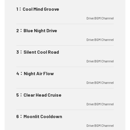
1
：
Cool Mind Groove
Drive BGM Channel
2
：
Blue Night Drive
Drive BGM Channel
3
：
Silent Cool Road
Drive BGM Channel
4
：
Night Air Flow
Drive BGM Channel
5
：
Clear Head Cruise
Drive BGM Channel
6
：
Moonlit Cooldown
Drive BGM Channel