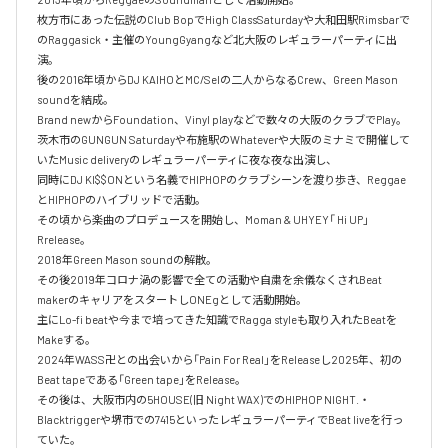
枚方市にあった伝説のClub BopでHigh ClassSaturdayや大和田駅Rimsbarで
のRaggasick・主催のYoungGyangなど北大阪のレギュラーパーティに出
演。

後の2016年頃からDJ KAIHOとMC/Selの二人からなるCrew、Green Mason 
soundを結成。

Brand newからFoundation、Vinyl playなどで数々の大阪のクラブでPlay。

茨木市のGUNGUN Saturdayや布施駅のWhateverや大阪のミナミで開催して
いたMusic deliveryのレギュラーパーティに夜な夜な出演し、

同時にDJ KI$$ONという名義でHIPHOPのクラブシーンを渡り歩き、Reggae
とHIPHOPのハイブリッドで活動。

その頃から楽曲のプロデュースを開始し、Moman & UHYEY「 Hi UP」
Rrelease。

2018年Green Mason soundの解散。

その後2019年コロナ渦の影響で全ての活動や自粛を余儀なくされBeat 
makerのキャリアをスタートしONEgとして活動開始。

主にLo-fi beatや今まで培ってきた知識でRagga styleも取り入れたBeatを
Makeする。

2024年WASS卍との出会いから「Pain For Real」をReleaseし2025年、初の
Beat tapeである「Green tape」をRelease。

その後は、大阪市内の5HOUSE(旧 Night WAX)でのHIPHOP NIGHT.・
Blacktriggerや堺市での7415といったレギュラーパーティでBeat liveを行っ
ていた。
