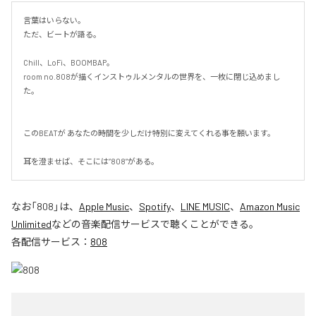
言葉はいらない。

ただ、ビートが語る。

Chill、LoFi、BOOMBAP。

room no.808が描くインストゥルメンタルの世界を、一枚に閉じ込めまし
た。

このBEATが あなたの時間を少しだけ特別に変えてくれる事を願います。

耳を澄ませば、そこには”808”がある。
なお「
808
」は、
Apple Music
、
Spotify
、
LINE MUSIC
、
Amazon Music
Unlimited
などの音楽配信サービスで聴くことができる。
各配信サービス：
808