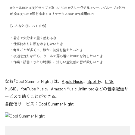
#クールBGM #夜ドライブ #涼しいBGM #グルーヴチル #クールグルーヴ #気分
転換 #夜BGM #頭を冷ます #リラックスBGM #作業用BGM

【こんなときにおすすめ】

・暑さで気分まで重く感じる夜

・仕事終わりに頭を冷ましたいとき

・考えごとが多くて、静かに気分を整えたいとき

・夜道を走りながら、クールで落ち着いたBGMを流したいとき

・作業・読書・ひとり時間に、涼しい空気感の音が欲しいとき
なお「
Cool Summer Night
」は、
Apple Music
、
Spotify
、
LINE
MUSIC
、
YouTube Music
、
Amazon Music Unlimited
などの音楽配信サ
ービスで聴くことができる。
各配信サービス：
Cool Summer Night