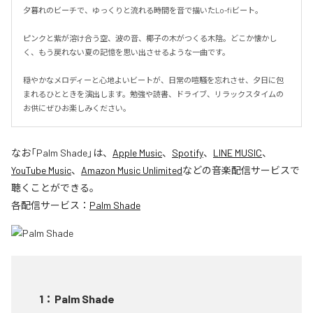
夕暮れのビーチで、ゆっくりと流れる時間を音で描いたLo-fiビート。

ピンクと紫が溶け合う空、波の音、椰子の木がつくる木陰。どこか懐かし
く、もう戻れない夏の記憶を思い出させるような一曲です。

穏やかなメロディーと心地よいビートが、日常の喧騒を忘れさせ、夕日に包
まれるひとときを演出します。勉強や読書、ドライブ、リラックスタイムの
お供にぜひお楽しみください。
なお「
Palm Shade
」は、
Apple Music
、
Spotify
、
LINE MUSIC
、
YouTube Music
、
Amazon Music Unlimited
などの音楽配信サービスで
聴くことができる。
各配信サービス：
Palm Shade
1
：
Palm Shade