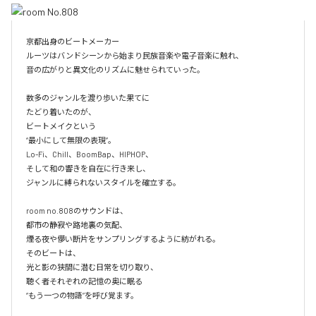
京都出身のビートメーカー

ルーツはバンドシーンから始まり民族音楽や電子音楽に触れ、

音の広がりと異文化のリズムに魅せられていった。

数多のジャンルを渡り歩いた果てに

たどり着いたのが、

ビートメイクという

“最小にして無限の表現”。

Lo-Fi、Chill、BoomBap、HIPHOP、

そして和の響きを自在に行き来し、

ジャンルに縛られないスタイルを確立する。

room no.808のサウンドは、

都市の静寂や路地裏の気配、

煙る夜や儚い断片をサンプリングするように紡がれる。

そのビートは、

光と影の狭間に潜む日常を切り取り、

聴く者それぞれの記憶の奥に眠る

“もう一つの物語”を呼び覚ます。
