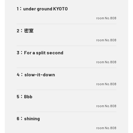
1
：
under ground KYOTO
room No.808
2
：
密室
room No.808
3
：
For a split second
room No.808
4
：
slow-it-down
room No.808
5
：
Bbb
room No.808
6
：
shining
room No.808