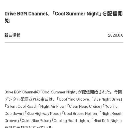
Drive BGM Channel、「Cool Summer Night」を配信開
始
新曲情報
2026.8.8
Drive BGM Channelの「Cool Summer Night」が配信開始された。今回
デジタル配信された楽曲は、「Cool Mind Groove」「Blue Night Drive」
「Silent Cool Road」「Night Air Flow」「Clear Head Cruise」「Moonlit
Cooldown」「Blue Highway Mood」「Cool Breeze Motion」「Night Reset
Groove」「Quiet Blue Pulse」「Cooling Road Lights」「Mind Drift Night」
を含む全12曲となっている。