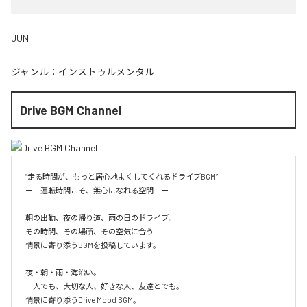
JUN
ジャンル：
インストゥルメンタル
Drive BGM Channel
”走る時間が、もっと居心地よくしてくれるドライブBGM”

ー　運転時間こそ、無心になれる空間　ー

朝の出勤、夜の帰り道、雨の日のドライブ。

その時間、その場所、その空気に合う

情景に寄り添うBGMを投稿しています。

夜・朝・雨・海沿い。

一人でも、大切な人、好きな人、友達とでも。

情景に寄り添うDrive Mood BGM。
