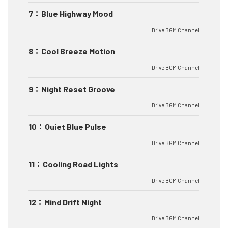
7
：
Blue Highway Mood
Drive BGM Channel
8
：
Cool Breeze Motion
Drive BGM Channel
9
：
Night Reset Groove
Drive BGM Channel
10
：
Quiet Blue Pulse
Drive BGM Channel
11
：
Cooling Road Lights
Drive BGM Channel
12
：
Mind Drift Night
Drive BGM Channel