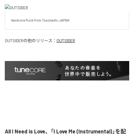
Hardcore Punk from Toyohashi, JAPAN
OUTSIDER
の他のリリース：
OUTSIDER
All I Need is Love、「I Love Me (Instrumental)」を配