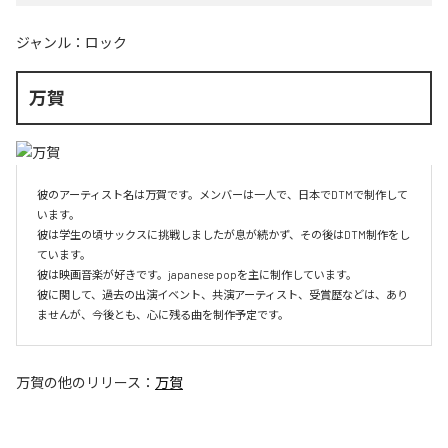
ジャンル：
ロック
万賀
彼のアーティスト名は万賀です。メンバーは一人で、日本でDTMで制作して
います。

彼は学生の頃サックスに挑戦しましたが息が続かず、その後はDTM制作をし
ています。

彼は映画音楽が好きです。japanese popを主に制作しています。

彼に関して、過去の出演イベント、共演アーティスト、受賞歴などは、あり
ませんが、今後とも、心に残る曲を制作予定です。
万賀
の他のリリース：
万賀