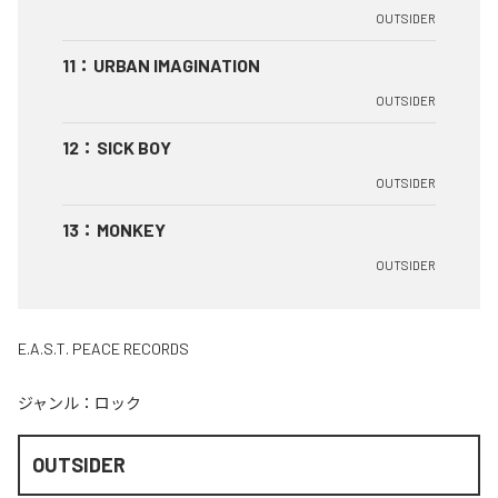
OUTSIDER
11
：
URBAN IMAGINATION
OUTSIDER
12
：
SICK BOY
OUTSIDER
13
：
MONKEY
OUTSIDER
E.A.S.T. PEACE RECORDS
ジャンル：
ロック
OUTSIDER