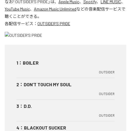
なお「
OUTSIDER’S PRIDE
」は、
Apple Music
、
Spotify
、
LINE MUSIC
、
YouTube Music
、
Amazon Music Unlimited
などの音楽配信サービスで
聴くことができる。
各配信サービス：
OUTSIDER’S PRIDE
1
：
BOILER
OUTSIDER
2
：
DON’T TOUCH MY SOUL
OUTSIDER
3
：
D.D.
OUTSIDER
4
：
BLACKOUT SUCKER