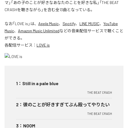
マ」「あの子のことが好きなあなたのことを好きな私」「THE BEAT
CRASHを聴きながら」を含む全13曲となっている。
なお「
LOVE is
」は、
Apple Music
、
Spotify
、
LINE MUSIC
、
YouTube
Music
、
Amazon Music Unlimited
などの音楽配信サービスで聴くこと
ができる。
各配信サービス：
LOVE is
1
：
Still in a pale blue
THE BEAT CRASH
2
：
彼のことが好きすぎてぶん殴ってやりたい
THE BEAT CRASH
3
：
NOOM