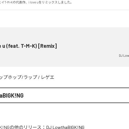
T-M-Kの代表作、i love uをリミックスしました。
ve u (feat. T-M-K) [Remix]
DJ Lo
ップホップ/ラップ
/
レゲエ
aBIGK!NG
K!NG
の他のリリース：
DJ LowthaBIGK!NG