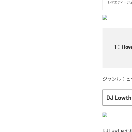
レゲエディージェイ
1
：
i lo
ジャンル：
ヒ
DJ Lowth
DJ LowthaBIG