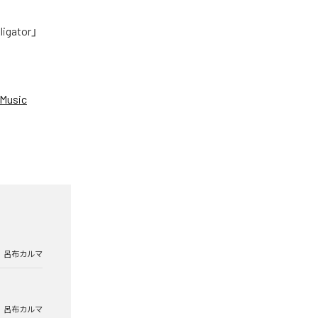
tor」
Music
呂布カルマ
呂布カルマ