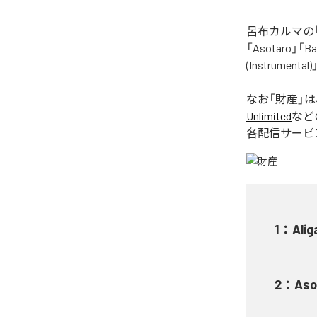
呂布カルマの「
「Asotaro」「Bak
(Instrume
なお「
財産
」
Unlimited
など
各配信サービ
1
：
Alig
2
：
Aso