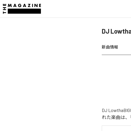
DJ Lowth
新曲情報
DJ LowthaB
れた楽曲は、「i l