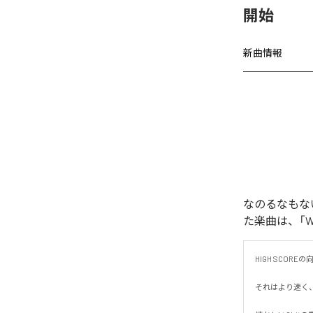
開始
新曲情報
なのるなもないの
た楽曲は、「WAR
HIGH SCORE
それはより速く、