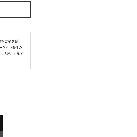
谷×音楽を軸
ーヴと中毒性の
界へ広げ、カルチ