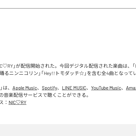
「NIC♡RY」が配信開始された。今回デジタル配信された楽曲は、「P
踊るニンニコリン」「Hey!!トモダッチ☆」を含む全4曲となって
」は、
Apple Music
、
Spotify
、
LINE MUSIC
、
YouTube Music
、
Amaz
の音楽配信サービスで聴くことができる。
ス：
NIC♡RY