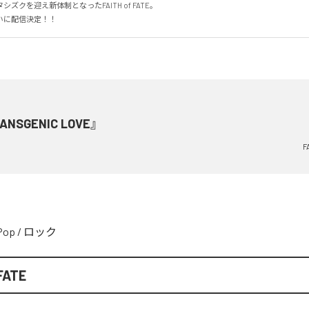
タシズクを迎え新体制となったFAITH of FATE。

いに配信決定！！
ANSGENIC LOVE』
F
Pop
/
ロック
FATE