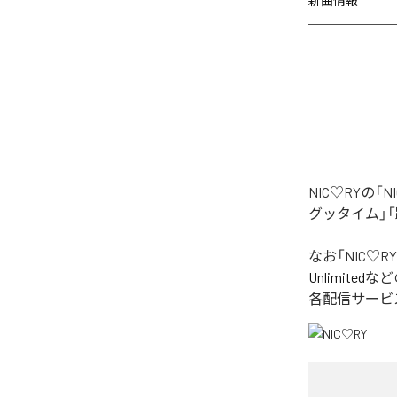
新曲情報
NIC♡RYの
グッタイム」「
なお「
NIC♡RY
Unlimited
など
各配信サービ