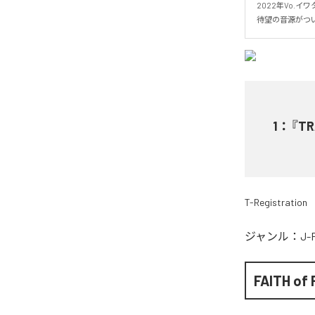
2022年Vo.イワ
待望の音源がつ
1
：
『TR
T-Registration
ジャンル：
J-
FAITH of 