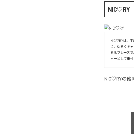
NIC♡RY
NIC♡RYは
に、ゆるくキャ
あるフレーズで
ャーとして根付
NIC♡RY
の他