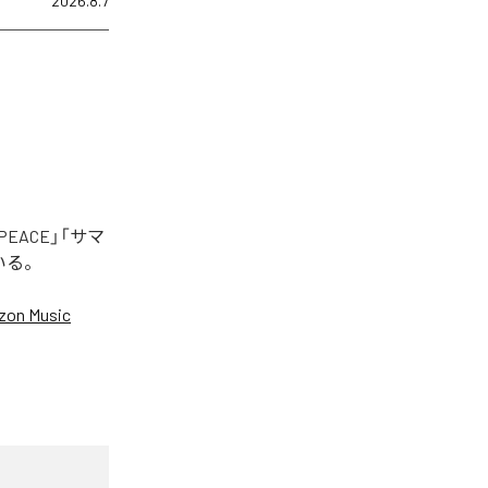
2026.8.7
EACE」「サマ
いる。
on Music