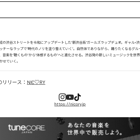
、平成の渋谷ストリートを令和にアップデートした“新渋谷系”ガールズラップデュオ。ギャル×渋
ッチーなラップで“時代のノリを塗り替えていく”。自然体でありながら、踊りたくなるグル
、音楽を“聴くもの”から“体感するもの”へと進化させる。渋谷発の新しいミュージックを世
かせていく。
のリリース：
NIC♡RY
https://nicory.jp