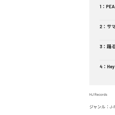
1
：
PEA
2
：
サ
3
：
踊
4
：
He
HJ Records
ジャンル：
J-