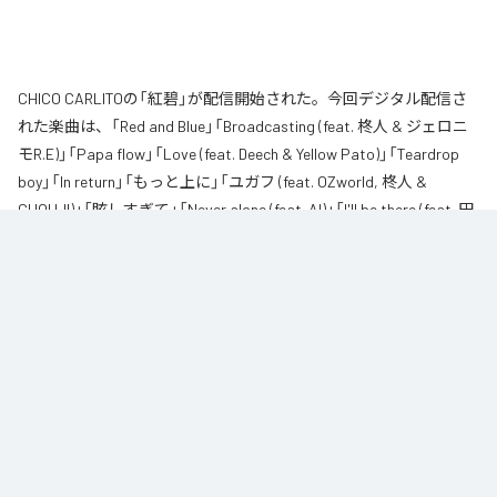
CHICO CARLITOの「紅碧」が配信開始された。今回デジタル配信さ
れた楽曲は、「Red and Blue」「Broadcasting (feat. 柊人 & ジェロニ
モR.E)」「Papa flow」「Love (feat. Deech & Yellow Pato)」「Teardrop
boy」「In return」「もっと上に」「ユガフ (feat. OZworld, 柊人 &
CHOUJI)」「眩しすぎて」「Never alone (feat. AI)」「I'll be there (feat. 田
我流)」を含む全11曲となっている。
なお「
紅碧
」は、
Apple Music
、
Spotify
、
LINE MUSIC
、
YouTube
Music
、
Amazon Music Unlimited
などの音楽配信サービスで聴くこと
ができる。
各配信サービス：
紅碧