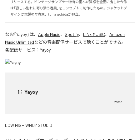
リリースする。ビンテージサンプラー特有の歪んだ質感を全面に出した今作
は「寂しい別れに寄り添う春風」をコンセプトに制作したもの。ジャケットデ
ザインは気鋭の写真家、toma uchidaが担当。
なお「
Yayoy
」は、
Apple Music
、
Spotify
、
LINE MUSIC
、
Amazon
Music Unlimited
などの音楽配信サービスで聴くことができる。
各配信サービス：
Yayoy
1
：
Yayoy
zama
LOW HIGH WHO? STUDIO