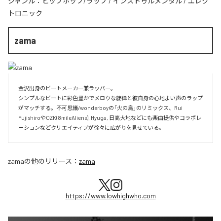
ジャンル：
ヒップホップ/ラップ
/
インストゥルメンタル
/
エレク
トロニック
zama
金沢出身のビートメーカー兼ラッパー。

シンプルなビートに彩色豊かでメロウな旋律と彼自身の心地よい声のラップ
がマッチする。不可思議/wonderboyの「火の鳥」のリミックス、Rui 
FujishiroやOZK(8mileAliens), Hyuga, 日高大地などにも楽曲提供やコラボレ
ーションなどクリエイティブが徐々に広がりを見せている。
zama
の他のリリース：
zama
https://www.lowhighwho.com