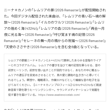
ニーナ＊カノンの「レムリアの扉 (2026 Remaster)」が配信開始され
た。今回デジタル配信された楽曲は、「レムリアの青い石〜魂の解
放〜 (2026 Remaster)」「イルカのワルツ (2026 Remaster)」「レムリ
アの煌めく海 (432Hz)」「レムリアの森 (2026 Remaster)」「再会〜月
夜に光る海〜 (2026 Remaster)」「呼び覚ます魂の記憶 (2026
Remaster)」「セレーネの舞〜月の精からの祝福〜 (2026 Remaster)」
「天使のささやき (2026 Remaster)」を含む全8曲となっている。
レムリアの歌姫ニーナ＊カノンとA＝432Hzで調律したあらゆる音階のライア
ーとのコラボアルバム。 レムリアの響きを浴びて魂の記憶を蘇らせる、音の
前世ヒーリング。前世を憶い出すことが目的ではなく、あなたの中に眠るレ
ムリアの遺伝子を目覚めさせることで、真の愛と調和の生き方へと導いてく
れるでしょう。瞑想や、睡眠導入、作業BGMなどとして繊細な音の粒子を浴
びてみてください。  【ニーナ＊カノン プロフィール】 528Hzや432Hzなど周波
数音楽で歌を歌うヒーリングシンガー。サウンドメディテーションで覚醒を
促す響きを届けている。 https://www.awakevoicelab.com/