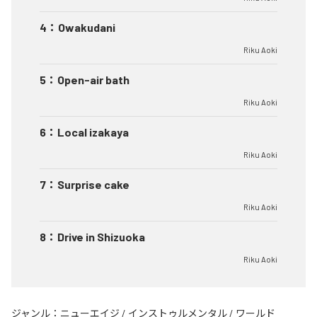
4
：
Owakudani
Riku Aoki
5
：
Open-air bath
Riku Aoki
6
：
Local izakaya
Riku Aoki
7
：
Surprise cake
Riku Aoki
8
：
Drive in Shizuoka
Riku Aoki
ジャンル：
ニューエイジ
/
インストゥルメンタル
/
ワールド