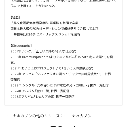
PLA波動測定器では、3分間ニーナの歌声を聞かせると、波動数値が2倍～10
倍まで上昇することがわかった。

【経歴】

広島文化短期大学 音楽学科/声楽科 を首席で卒業 

西日本最大級のPOPsオーディションで最終選考に合格して上京

一井優希氏に師事 セス・リッグス メソッドを習得

【Discography】

2004年 シングル「正しい気持ち/そんな日」発売

2009年 DreamShipRecordsよりミニアルバム「Oblaat～冬の太陽～」を発
売。

2021年 あいうえおプロジェクトより「あいうえお讃歌」発売

2022年 アルバム 「ソルフェジオの調べ ～チャクラ共鳴周波数～」　世界一
斉配信

2022年 シングル 「光の音ONE  CW/水底の光～528Hz～」 世界一斉配信 

2024年 アルバム 「空の一滴」世界一斉配信　

2025年アルバム「レムリアの扉」世界一斉配信
ニーナ＊カノン
の他のリリース：
ニーナ＊カノン