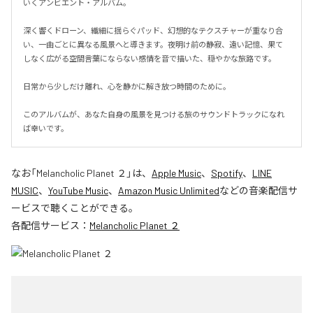
いくアンビエント・アルバム。

深く響くドローン、繊細に揺らぐパッド、幻想的なテクスチャーが重なり合
い、一曲ごとに異なる風景へと導きます。夜明け前の静寂、遠い記憶、果て
しなく広がる空間――言葉にならない感情を音で描いた、穏やかな旅路です。

日常から少しだけ離れ、心を静かに解き放つ時間のために。

このアルバムが、あなた自身の風景を見つける旅のサウンドトラックになれ
ば幸いです。
なお「
Melancholic Planet ２
」は、
Apple Music
、
Spotify
、
LINE
MUSIC
、
YouTube Music
、
Amazon Music Unlimited
などの音楽配信サ
ービスで聴くことができる。
各配信サービス：
Melancholic Planet ２