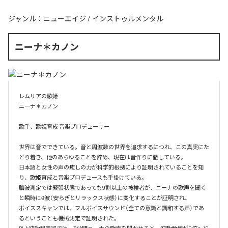
ジャンル：
ニューエイジ
/
インストゥルメンタル
ニーナ＊カノン
レムリアの歌姫

ニーナ＊カノン

歌手、歌姫育成 音楽プロデューサー

世界は音でできている。音と周波数の世界を追求するにつれ、この真実にた
どり着き、他のあらゆることを辞め、現在は音作りに徹している。

日本語と女性の声の癒しの力が科学的根拠により証明されていることを知
り、歌姫育成と音楽プロデュースも手掛けている。

脳波測定では緊張状態であっても9割以上の被検者が、ニーナの歌声を聞く
と瞬時にθ波（安らぎとリラックス状態）に変化することが証明され、

ボイススキャンでは、フルボイスサウンド（全ての意識と調和する声）であ
るということも機械測定で証明された。
