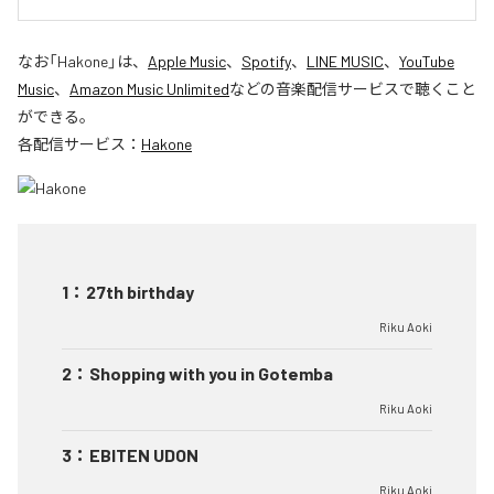
なお「
Hakone
」は、
Apple Music
、
Spotify
、
LINE MUSIC
、
YouTube
Music
、
Amazon Music Unlimited
などの音楽配信サービスで聴くこと
ができる。
各配信サービス：
Hakone
1
：
27th birthday
Riku Aoki
2
：
Shopping with you in Gotemba
Riku Aoki
3
：
EBITEN UDON
Riku Aoki