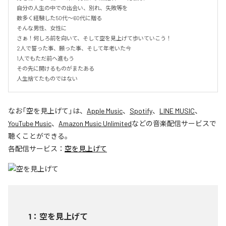
自分の人生の中での出会い、別れ、失敗等を

数多く経験した50代〜60代に贈る

そんな男性、女性に

さぁ！何しろ前を向いて、そして空を見上げて歩いていこう！

2人で誓った事、願った事、そして年老いた今

1人でもただ前へ進もう

その先に開けるものがまたある

人生捨てたものではない
なお「
空を見上げて
」は、
Apple Music
、
Spotify
、
LINE MUSIC
、
YouTube Music
、
Amazon Music Unlimited
などの音楽配信サービスで
聴くことができる。
各配信サービス：
空を見上げて
1
：
空を見上げて