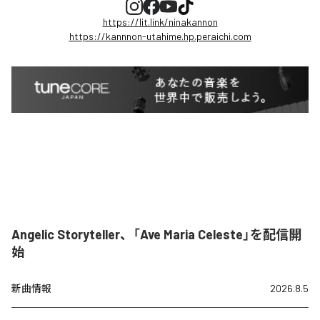
https://lit.link/ninakannon
https://kannnon-utahime.hp.peraichi.com
Angelic Storyteller、「Ave Maria Celeste」を配信開
始
新曲情報
2026.8.5