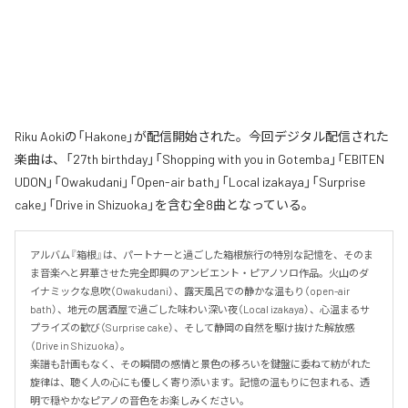
Riku Aokiの「Hakone」が配信開始された。今回デジタル配信された
楽曲は、「27th birthday」「Shopping with you in Gotemba」「EBITEN
UDON」「Owakudani」「Open-air bath」「Local izakaya」「Surprise
cake」「Drive in Shizuoka」を含む全8曲となっている。
アルバム『箱根』は、パートナーと過ごした箱根旅行の特別な記憶を、そのま
ま音楽へと昇華させた完全即興のアンビエント・ピアノソロ作品。火山のダ
イナミックな息吹（Owakudani）、露天風呂での静かな温もり（open-air 
bath）、地元の居酒屋で過ごした味わい深い夜（Local izakaya）、心温まるサ
プライズの歓び（Surprise cake）、そして静岡の自然を駆け抜けた解放感
（Drive in Shizuoka）。

楽譜も計画もなく、その瞬間の感情と景色の移ろいを鍵盤に委ねて紡がれた
旋律は、聴く人の心にも優しく寄り添います。記憶の温もりに包まれる、透
明で穏やかなピアノの音色をお楽しみください。