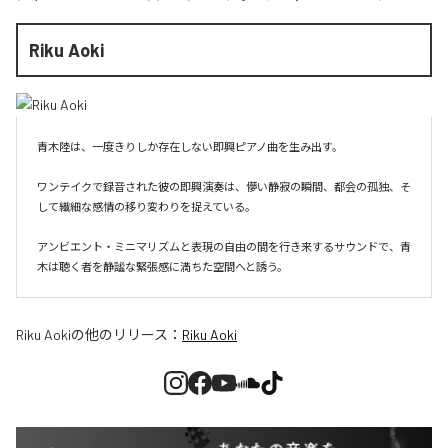
Riku Aoki
青木陸は、一度きりしか存在しない即興ピアノ曲を生み出す。

ワンテイクで録音された彼の即興演奏は、儚い静寂の瞬間、都会の孤独、そ
して繊細な感情の移り変わりを捉えている。

アンビエント・ミニマリズムと表現の自由の間を行き来するサウンドで、青
木は聴く者を静謐な緊張感に満ちた空間へと誘う。
Riku Aoki
の他のリリース：
Riku Aoki