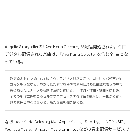
Angelic Storytellerの「Ave Maria Celeste」が配信開始された。今回
デジタル配信された楽曲は、「Ave Maria Celeste」を含む全1曲とな
っている。
旅するDTMer  t- Sanada によるサウンドプロジェクト。ヨーロッパの古い街
並みを歩きながら、静かにたたずむ教会や修道院に満ちた静謐な響きの中で
感じ取ったモチーフから創作活動を続ける。　作詞・作曲・編曲をはじめ、
全ての制作工程を自らセルフプロデュースする作品の数々は、中世から続く
旅の景色と重なりながら、新たな章を描き始める。
なお「
Ave Maria Celeste
」は、
Apple Music
、
Spotify
、
LINE MUSIC
、
YouTube Music
、
Amazon Music Unlimited
などの音楽配信サービスで