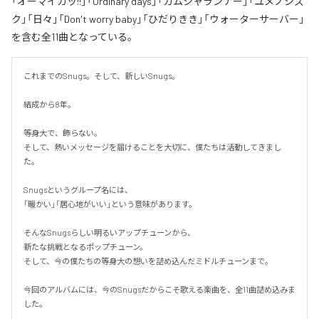
「オーマイガッ!!」「Ordinary days」「ガムシャランナー」「ユメノシズ
ク」「日々」「Don't worry baby」「ひだりきき」「ウォーターサーバー」
を含む全11曲となっている。
これまでのSnugs。そして、新しいSnugs。

結成から8年。

等身大で、飾らない。

そして、熱いメッセージを届けることを大切に、僕たちは活動してきまし
た。

Snugsというグループ名には、

「暖かい」「居心地がいい」という意味があります。

そんなSnugsらしい明るいアップチューンから、

新たな挑戦となるポップチューン。

そして、今の僕たちの等身大の想いを詰め込んだミドルチューンまで。

今回のアルバムには、今のSnugsだからこそ歌える楽曲を、全11曲詰め込みま
した。
