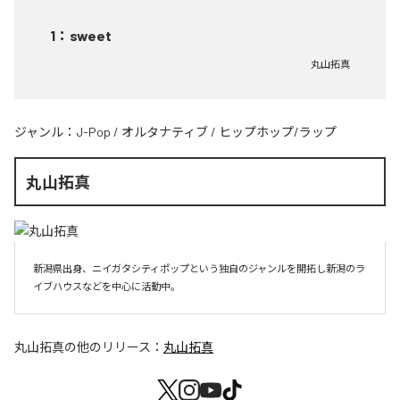
1
：
sweet
丸山拓真
ジャンル：
J-Pop
/
オルタナティブ
/
ヒップホップ/ラップ
丸山拓真
新潟県出身、ニイガタシティポップという独自のジャンルを開拓し新潟のラ
イブハウスなどを中心に活動中。
丸山拓真
の他のリリース：
丸山拓真