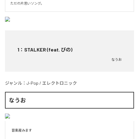
ただの片思いソング。
1
：
STALKER (feat. ぴの)
なうお
ジャンル：
J-Pop
/
エレクトロニック
なうお