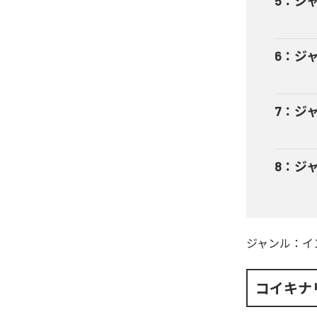
5
：
ジ
6
：
ジャン
7
：
ジャン
8
：
ジャン
ジャンル：
イ
コイキナ