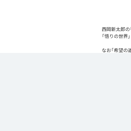
西岡新太郎の
「悟りの世界
なお「
希望の
Unlimited
など
各配信サービ
1
：
幸
2
：
悟