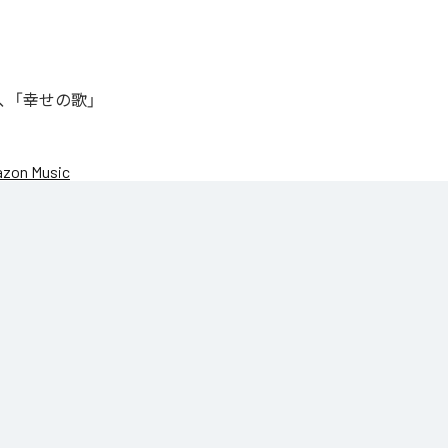
、「幸せの歌」
zon Music
西岡新太郎