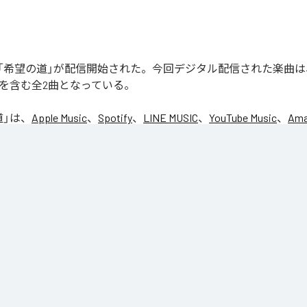
「希望の道」が配信開始された。今回デジタル配信された楽曲は
」を含む全2曲となっている。
道
」は、
Apple Music
、
Spotify
、
LINE MUSIC
、
YouTube Music
、
Ama
の音楽配信サービスで聴くことができる。
ス：
希望の道
せの歌
りの世界