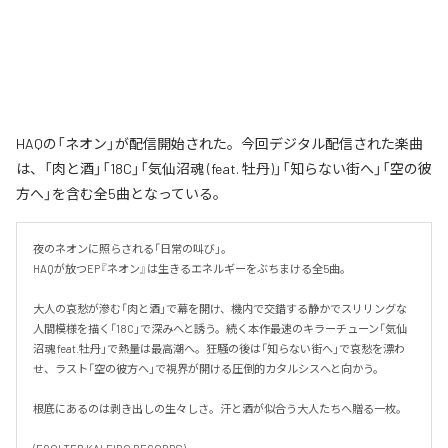
HAQの「ネオン」が配信開始された。今回デジタル配信された楽曲
は、「肉と酒」「18C」「気仙沼魂 (feat. 牡丹)」「知らない街へ」「空の彼
方へ」を含む全5曲となっている。
夜のネオンに照らされる「日常の叫び」。

HAQが放つEP『ネオン』は生きるエネルギーをぶちまける全5曲。

大人の哀愁が滲む「肉と酒」で幕を開け、機内で交錯する静かでスリリングな
人間模様を描く「18C」で深みへと誘う。続く本作最速のキラーチューン「気仙
沼魂 feat.牡丹」で熱量は最高潮へ。狂騒の後は「知らない街へ」で哀愁を漂わ
せ、ラスト「空の彼方へ」で視界が開ける圧倒的カタルシスへと向かう。

根底にあるのは剥き出しの生々しさ。汗と酒が似合う大人たちへ贈る一枚。
