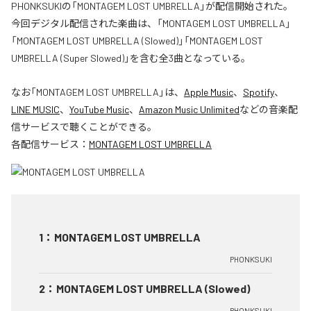
PHONKSUKIの「MONTAGEM LOST UMBRELLA」が配信開始された。
今回デジタル配信された楽曲は、「MONTAGEM LOST UMBRELLA」
「MONTAGEM LOST UMBRELLA (Slowed)」「MONTAGEM LOST
UMBRELLA (Super Slowed)」を含む全3曲となっている。
なお「
MONTAGEM LOST UMBRELLA
」は、
Apple Music
、
Spotify
、
LINE MUSIC
、
YouTube Music
、
Amazon Music Unlimited
などの音楽配
信サービスで聴くことができる。
各配信サービス：
MONTAGEM LOST UMBRELLA
1
：
MONTAGEM LOST UMBRELLA
PHONKSUKI
2
：
MONTAGEM LOST UMBRELLA (Slowed)
PHONKSUKI