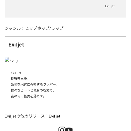
Evil jet
ジャンル：
ヒップホップ/ラップ
Evil jet
Evil Jet

長野県出身。

妖怪を現代に召喚するラッパー。

様々なビートと低音の呪文で、

夜の街に怪異を落とす。
Evil jet
の他のリリース：
Evil jet