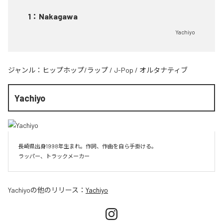
1
：
Nakagawa
Yachiyo
ジャンル：
ヒップホップ/ラップ
/
J-Pop
/
オルタナティブ
Yachiyo
長崎県出身1998年生まれ。作詞、作曲を自ら手掛ける。

Yachiyo
の他のリリース：
Yachiyo