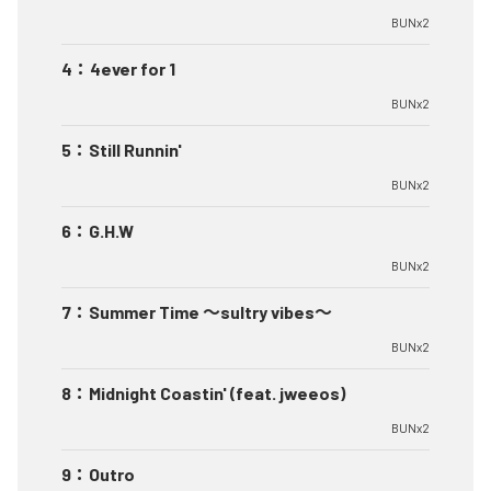
BUNx2
4
：
4ever for 1
BUNx2
5
：
Still Runnin'
BUNx2
6
：
G.H.W
BUNx2
7
：
Summer Time 〜sultry vibes〜
BUNx2
8
：
Midnight Coastin' (feat. jweeos)
BUNx2
9
：
Outro