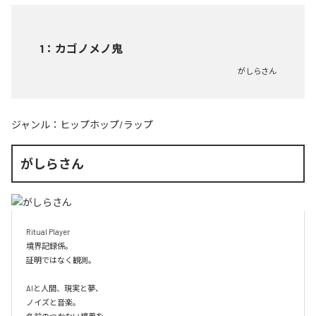
1
：
カゴノメノ鬼
がしらさん
ジャンル：
ヒップホップ/ラップ
がしらさん
Ritual Player

境界記録係。

証明ではなく観測。

AIと人間、現実と夢、

ノイズと音楽。
