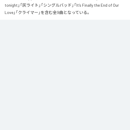
tonight」「灰ライト」「シングルバッド」「It’s Finally the End of Our
Love」「クライマー」を含む全9曲となっている。
なお「
∞
」は、
Apple Music
、
Spotify
、
LINE MUSIC
、
YouTube Music
、
Amazon Music Unlimited
などの音楽配信サービスで聴くことができ
る。
各配信サービス：
∞
1
：
AI
高瀬統也
2
：
Say you love me
高瀬統也