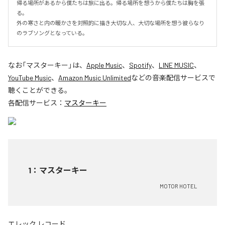
帰る場所があるから僕たちは旅に出る。帰る場所を想うから僕たちは胸を張
る。

外の寒さと内の暖かさを対照的に描き大切な人、大切な場所を想う彼らなり
のラブソングとなっている。
なお「
マスターキー
」は、
Apple Music
、
Spotify
、
LINE MUSIC
、
YouTube Music
、
Amazon Music Unlimited
などの音楽配信サービスで
聴くことができる。
各配信サービス：
マスターキー
1
：
マスターキー
MOTOR HOTEL
エレック レコード