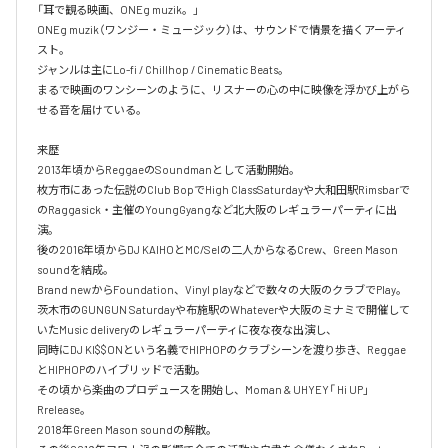
「耳で観る映画、ONEg muzik。」

ONEg muzik（ワンジー・ミュージック）は、サウンドで情景を描くアーティ
スト。

ジャンルは主にLo-fi / Chillhop / Cinematic Beats。

まるで映画のワンシーンのように、リスナーの心の中に映像を浮かび上がら
せる音を届けている。

来歴

2013年頃からReggaeのSoundmanとして活動開始。

枚方市にあった伝説のClub BopでHigh ClassSaturdayや大和田駅Rimsbarで
のRaggasick・主催のYoungGyangなど北大阪のレギュラーパーティに出
演。

後の2016年頃からDJ KAIHOとMC/Selの二人からなるCrew、Green Mason 
soundを結成。

Brand newからFoundation、Vinyl playなどで数々の大阪のクラブでPlay。

茨木市のGUNGUN Saturdayや布施駅のWhateverや大阪のミナミで開催して
いたMusic deliveryのレギュラーパーティに夜な夜な出演し、

同時にDJ KI$$ONという名義でHIPHOPのクラブシーンを渡り歩き、Reggae
とHIPHOPのハイブリッドで活動。

その頃から楽曲のプロデュースを開始し、Moman & UHYEY「 Hi UP」
Rrelease。

2018年Green Mason soundの解散。
