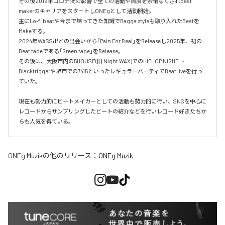
その後2019年コロナ渦の影響で全ての活動や自粛を余儀なくされBeat 
makerのキャリアをスタートしONEgとして活動開始。

主にLo-fi beatや今まで培ってきた知識でRagga styleも取り入れたBeatを
Makeする。

2024年WASS卍との出会いから「Pain For Real」をReleaseし2025年、初の
Beat tapeである「Green tape」をRelease。

その後は、大阪市内の5HOUSE(旧 Night WAX)でのHIPHOP NIGHT.・
Blacktriggerや堺市での7415といったレギュラーパーティでBeat liveを行っ
ていた。

現在も勢力的にビートメイカーとしての活動も勢力的に行い、SNSを中心に
レコードからサンプリングしたビートの紹介などを行いレコード好きたちか
らも人気を得ている。
ONEg Muzik
の他のリリース：
ONEg Muzik