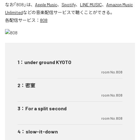
なお「
808
」は、
Apple Music
、
Spotify
、
LINE MUSIC
、
Amazon Music
Unlimited
などの音楽配信サービスで聴くことができる。
各配信サービス：
808
1
：
under ground KYOTO
room No.808
2
：
密室
room No.808
3
：
For a split second
room No.808
4
：
slow-it-down