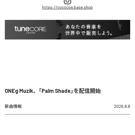
https://cococoe.base.shop
ONEg Muzik、「Palm Shade」を配信開始
新曲情報
2026.8.8