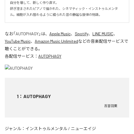
自分を壊して、新しく作り直す。

研ぎ澄まされたピアノで描かれた、シネマティック・インストゥルメンタ
ル。細胞が入れ替わるように綴られた音の静謐な旋律の物語。
なお「
AUTOPHAGY
」は、
Apple Music
、
Spotify
、
LINE MUSIC
、
YouTube Music
、
Amazon Music Unlimited
などの音楽配信サービスで
聴くことができる。
各配信サービス：
AUTOPHAGY
1
：
AUTOPHAGY
百音羽栗
ジャンル：
インストゥルメンタル
/
ニューエイジ