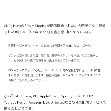
ONEg Muzikの「Palm Shade」が配信開始された。今回デジタル配信
された楽曲は、「Palm Shade」を含む全1曲となっている。
夕暮れのビーチで、ゆっくりと流れる時間を音で描いたLo-fiビート。

ピンクと紫が溶け合う空、波の音、椰子の木がつくる木陰。どこか懐かし
く、もう戻れない夏の記憶を思い出させるような一曲です。

穏やかなメロディーと心地よいビートが、日常の喧騒を忘れさせ、夕日に包
まれるひとときを演出します。勉強や読書、ドライブ、リラックスタイムの
お供にぜひお楽しみください。
なお「
Palm Shade
」は、
Apple Music
、
Spotify
、
LINE MUSIC
、
YouTube Music
、
Amazon Music Unlimited
などの音楽配信サービスで
聴くことができる。