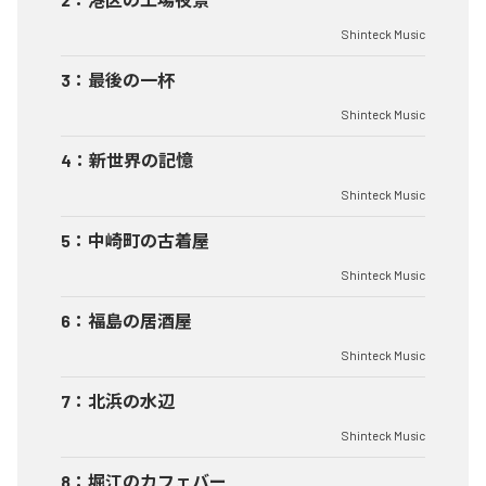
Shinteck Music
3
：
最後の一杯
Shinteck Music
4
：
新世界の記憶
Shinteck Music
5
：
中崎町の古着屋
Shinteck Music
6
：
福島の居酒屋
Shinteck Music
7
：
北浜の水辺
Shinteck Music
8
：
堀江のカフェバー