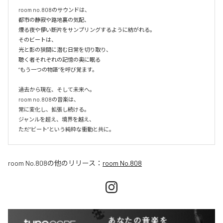
room no.808のサウンドは、

都市の静寂や路地裏の気配、

煙る夜や儚い断片をサンプリングするように紡がれる。

そのビートは、

光と影の狭間に潜む日常を切り取り、

聴く者それぞれの記憶の奥に眠る

“もう一つの物語”を呼び覚ます。

過去から現在、そして未来へ。

room no.808の音楽は、

常に変化し、拡張し続ける。

ジャンルを超え、境界を越え、

room No.808
の他のリリース：
room No.808