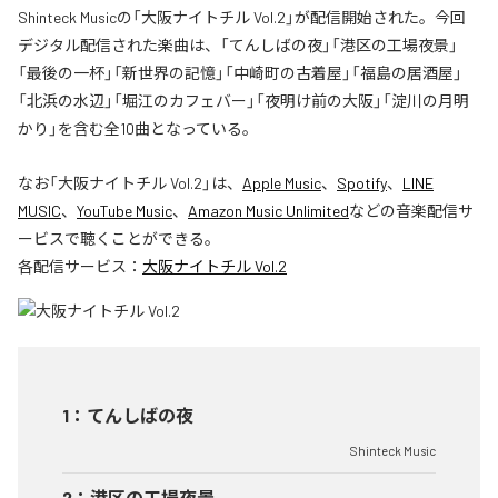
Shinteck Musicの「大阪ナイトチル Vol.2」が配信開始された。今回
デジタル配信された楽曲は、「てんしばの夜」「港区の工場夜景」
「最後の一杯」「新世界の記憶」「中崎町の古着屋」「福島の居酒屋」
「北浜の水辺」「堀江のカフェバー」「夜明け前の大阪」「淀川の月明
かり」を含む全10曲となっている。
なお「
大阪ナイトチル Vol.2
」は、
Apple Music
、
Spotify
、
LINE
MUSIC
、
YouTube Music
、
Amazon Music Unlimited
などの音楽配信サ
ービスで聴くことができる。
各配信サービス：
大阪ナイトチル Vol.2
1
：
てんしばの夜
Shinteck Music
2
：
港区の工場夜景