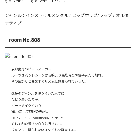
groovement / groovement KYOTO
ジャンル：
インストゥルメンタル
/
ヒップホップ/ラップ
/
オルタ
ナティブ
room No.808
京都出身のビートメーカー

ルーツはバンドシーンから始まり民族音楽や電子音楽に触れ、

音の広がりと異文化のリズムに魅せられていった。

数多のジャンルを渡り歩いた果てに

たどり着いたのが、

ビートメイクという

“最小にして無限の表現”。

Lo-Fi、Chill、BoomBap、HIPHOP、

そして和の響きを自在に行き来し、

ジャンルに縛られないスタイルを確立する。
