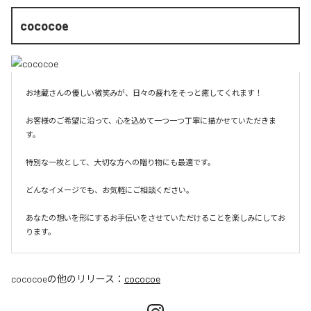
cococoe
お地蔵さんの優しい微笑みが、日々の疲れをそっと癒してくれます！

お客様のご希望に沿って、心を込めて一つ一つ丁寧に描かせていただきま
す。

特別な一枚として、大切な方への贈り物にも最適です。

どんなイメージでも、お気軽にご相談ください。

あなたの想いを形にするお手伝いをさせていただけることを楽しみにしてお
ります。
cococoe
の他のリリース：
cococoe