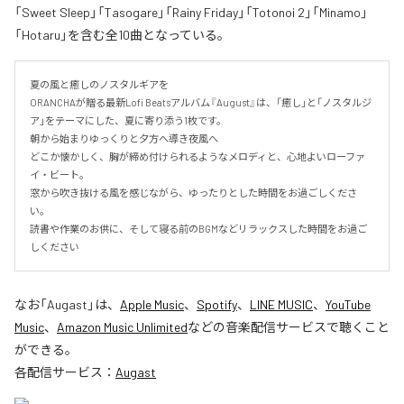
「Sweet Sleep」「Tasogare」「Rainy Friday」「Totonoi 2」「Minamo」
「Hotaru」を含む全10曲となっている。
夏の風と癒しのノスタルギアを

ORANCHAが贈る最新Lofi Beatsアルバム『August』は、「癒し」と「ノスタルジ
ア」をテーマにした、夏に寄り添う1枚です。

朝から始まりゆっくりと夕方へ導き夜風へ

どこか懐かしく、胸が締め付けられるようなメロディと、心地よいローファ
イ・ビート。

窓から吹き抜ける風を感じながら、ゆったりとした時間をお過ごしくださ
い。

読書や作業のお供に、そして寝る前のBGMなどリラックスした時間をお過ご
しください
なお「
Augast
」は、
Apple Music
、
Spotify
、
LINE MUSIC
、
YouTube
Music
、
Amazon Music Unlimited
などの音楽配信サービスで聴くこと
ができる。
各配信サービス：
Augast