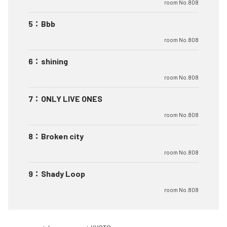
room No.808
5
：
Bbb
room No.808
6
：
shining
room No.808
7
：
ONLY LIVE ONES
room No.808
8
：
Broken city
room No.808
9
：
Shady Loop
room No.808