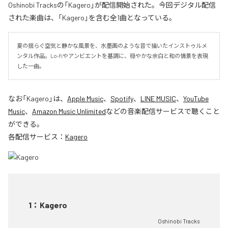
Oshinobi Tracksの「Kagero」が配信開始された。今回デジタル配信
された楽曲は、「Kagero」を含む全1曲となっている。
夏の揺らぐ空気と静かな風景を、水墨画のような音で描いたインストゥルメ
ンタル作品。Lo-fiやアンビエントを基調に、穏やかな余白と和の情景を表現
した一曲。
なお「
Kagero
」は、
Apple Music
、
Spotify
、
LINE MUSIC
、
YouTube
Music
、
Amazon Music Unlimited
などの音楽配信サービスで聴くこと
ができる。
各配信サービス：
Kagero
1
：
Kagero
Oshinobi Tracks