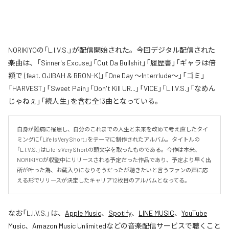
NORIKIYOの「L.I.V.S.」が配信開始された。今回デジタル配信された
楽曲は、「Sinner's Excuse」「Cut Da Bullshit」「履歴書」「ギャラは倍
額で (feat. OJIBAH & BRON-K)」「One Day ～Interrlude～」「ゴミ」
「HARVEST」「Sweet Pain」「Don't Kill UR...」「VICE」「L.I.V.S.」「なめん
じゃねぇ」「続人生」を含む全13曲となっている。
自身が難病に罹患し、自分のこれまでの人生と未来を改めて考え直したタイ
ミングに「Life Is Very Short」をテーマに制作されたアルバム。タイトルの
「L.I.V.S.」はLife Is Very Shortの頭文字を取ったものである。今作は本来、
NORIKIYOが収監中にリリースされる予定だった作品であり、予定より早く出
所が叶った為、お蔵入りになりそうだったが聴きたいと言うファンの声に応
える形でリリースが決定したキャリア12枚目のアルバムとなってる。
なお「
L.I.V.S.
」は、
Apple Music
、
Spotify
、
LINE MUSIC
、
YouTube
Music
、
Amazon Music Unlimited
などの音楽配信サービスで聴くこと