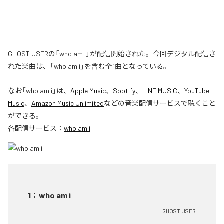
GHOST USERの「who am i」が配信開始された。今回デジタル配信さ
れた楽曲は、「who am i」を含む全1曲となっている。
なお「
who am i
」は、
Apple Music
、
Spotify
、
LINE MUSIC
、
YouTube
Music
、
Amazon Music Unlimited
などの音楽配信サービスで聴くこと
ができる。
各配信サービス：
who am i
1
：
who am i
GHOST USER