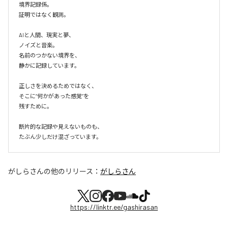
境界記録係。

証明ではなく観測。

AIと人間、現実と夢、

ノイズと音楽。

名前のつかない境界を、

静かに記録しています。

正しさを決めるためではなく、

そこに“何かがあった感覚”を

残すために。

断片的な記録や見えないものも、

たぶん少しだけ混ざっています。
がしらさん
の他のリリース：
がしらさん
https://linktr.ee/gashirasan