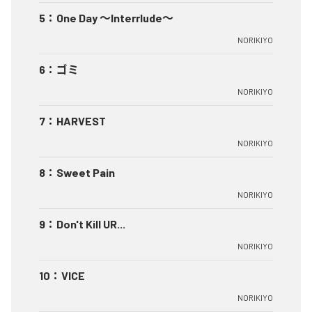
5
：
One Day ～Interrlude～
NORIKIYO
6
：
ゴミ
NORIKIYO
7
：
HARVEST
NORIKIYO
8
：
Sweet Pain
NORIKIYO
9
：
Don't Kill UR...
NORIKIYO
10
：
VICE
NORIKIYO