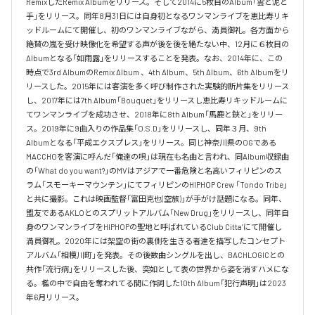
RemixしたRemix Albumをリリース。そして2014に5枚目のAlbum「雲と泥と
手」をリリース。同年8月31日には自身初となるワンマンライブを恵比寿リキ
ッドルームにて開催し、初のワンマンライブながら、満員御礼。各方面から
絶賛の嵐を受け映像化を希望する声が後を後を絶たない中、12月に６枚目の
Albumとなる「如雨露」をリリースすることを発表。なお、2014年に、この
時点で3rd AlbumのRemix Album 、4th Album、5th Album、6th Albumをリ
リースした。2015年には客演を多く呼び制作された実験的断片集をリリース
し、2017年には7th Album「Bouquet」をリリースし恵比寿リキッドルームに
てワンマンライブを成功させ、2018年に8th Album「馬鹿と鋏と」をリリー
ス。2019年に9曲入りの作品集「O.S.D」をリリースし、同年３月、9th 
Albumとなる「平成エクスプレス」をリリース。同じ神奈川県のOGである
MACCHOを客演に呼んだ「俺達の唄」は現在も名曲と言われ、同Album収録曲
の「What do you want?」のMVはアジアで一番危険と名高いフィリピンのス
ラム「スモーキーマウンテン」にてフィリピンのHIPHOP Crew 「Tondo Tribe」
と共に撮影。これは映画監督「富田克也(空族)」が手がけ話題になる。同年、
盟友であるAKLOとのスプリットアルバム「New Drug」をリリースし、同年自
身のワンマンライブをHIPHOPの聖地と呼ばれているClub Citta’にて開催し
満員御礼。2020年には架空の街の裏側を生きる者達を描写したコンセプト
アルバム「相模川町」を発表。その後数曲シングルを出し、BACHLOGICとの
共作「流行病」をリリースした後、突如として表の世界から姿を消すハメにな
る。檻の中で自由を奪われてる間に作詞した10th Album「犯行声明」は2023
年6月リリース。