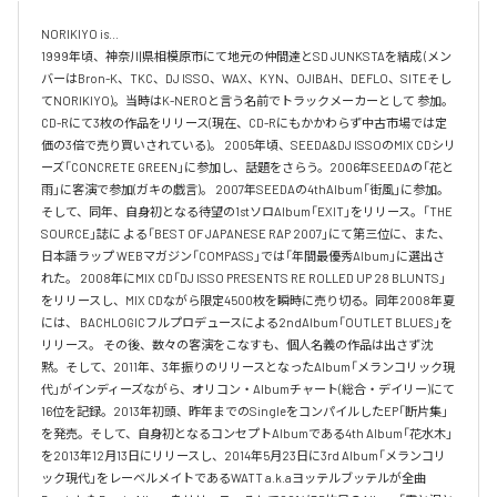
NORIKIYO is...　 

1999年頃、神奈川県相模原市にて地元の仲間達とSD JUNKSTAを結成 (メン
バーはBron-K、TKC、DJ ISSO、WAX、KYN、OJIBAH、DEFLO、SITEそし
てNORIKIYO)。当時はK-NEROと言う名前でトラックメーカーとして 参加。
CD-Rにて3枚の作品をリリース(現在、CD-Rにもかかわらず中古市場では定
価の3倍で売り買いされている)。 2005年頃、SEEDA&DJ ISSOのMIX CDシリ
ーズ「CONCRETE GREEN」に参加し、話題をさらう。2006年SEEDAの「花と
雨」に客演で参加(ガキの戯言)。 2007年SEEDAの4thAlbum「街風」に参加。
そして、同年、自身初となる待望の1stソロAlbum「EXIT」をリリース。「THE 
SOURCE」誌に よる「BEST OF JAPANESE RAP 2007」にて第三位に、また、
日本語ラップ WEBマガジン「COMPASS」では「年間最優秀Album」に選出さ
れた。 2008年にMIX CD「DJ ISSO PRESENTS RE ROLLED UP 28 BLUNTS」 
をリリースし、MIX CDながら限定4500枚を瞬時に売り切る。同年2008年夏
には、 BACHLOGICフルプロデュースによる2ndAlbum「OUTLET BLUES」を
リリース。 その後、数々の客演をこなすも、個人名義の作品は出さず沈
黙。そして、2011年、3年振りのリリースとなったAlbum「メランコリック現
代」がインディーズながら、オリコン・Albumチャート(総合・デイリー)にて
16位を記録。2013年初頭、昨年までのSingleをコンパイルしたEP「断片集」
を発売。そして、自身初となるコンセプトAlbumである4th Album「花水木」
を2013年12月13日にリリースし、2014年5月23日に3rd Album「メランコリ
ック現代」をレーベルメイトであるWATT a.k.aヨッテルブッテルが全曲