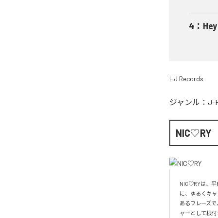
4
：
He
HJ Records
ジャンル：
J-
NIC♡RY
NIC♡RYは
に、ゆるくキャ
あるフレーズで
ャーとして根付