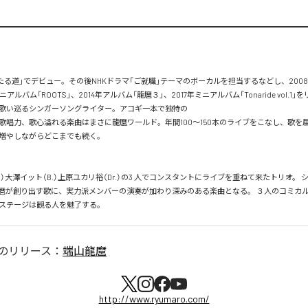
あたる道」でデビュー。その後NHKドラマ「ご就職」テーマのボーカルを担当するなどし、200
ニアルバム「ROOTS」、2014年アルバム「龍麿３」、2017年ミニアルバム「Tonaride vol.1
歌い巡るシンガーソングライター。アコギ一本で独特の

歌唱力、歌心溢れる楽曲はまさに龍麿ワールド。年間100～150本のライブをこなし、歌を
やしながらどこまでも続く。

Gt.）大澤イット（B.）上原ユカリ裕（Dr.）の3 人でコンスタントにライブを重ねて来たトリオ。
麿が創り出す歌に、実力派メンバーの演奏が加わり深みのある楽曲となる。 ３人のコミカル
ステージは観る人を魅了する。
のリリース：
端山龍麿
http://www.ryumaro.com/