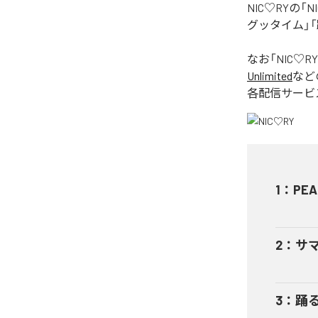
NIC♡RYの
グッタイム」「
なお「
NIC♡RY
Unlimited
など
各配信サービ
1
：
PEA
2
：
サ
3
：
踊