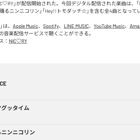
「NIC♡RY」が配信開始された。今回デジタル配信された楽曲は、「P
踊るニンニコリン」「Hey!!トモダッチ☆」を含む全4曲となって
」は、
Apple Music
、
Spotify
、
LINE MUSIC
、
YouTube Music
、
Amaz
の音楽配信サービスで聴くことができる。
ス：
NIC♡RY
CE
マグッタイム
るニンニコリン