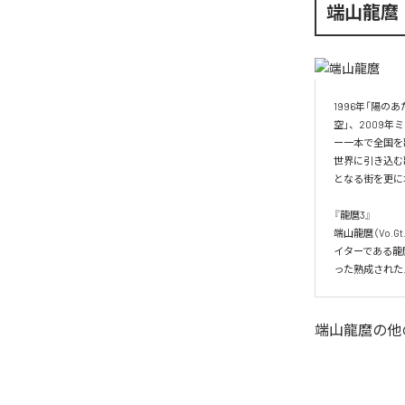
端山龍麿
1996年「陽の
空」、2009年ミ
ー一本で全国を
世界に引き込む
となる街を更に増
『龍麿3』

端山龍麿（Vo.
イターである龍
った熟成された
端山龍麿
の他