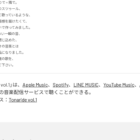
りで = 隣で。

スツゥール、

歌っているような、

感を届けたくて、

で作ってみました。

い一瞬の音、

じ込めた、

の音楽とは

になりました。

の歌を、

て下さい。
vol.1
」は、
Apple Music
、
Spotify
、
LINE MUSIC
、
YouTube Music
、
の音楽配信サービスで聴くことができる。
ス：
Tonaride vol.1