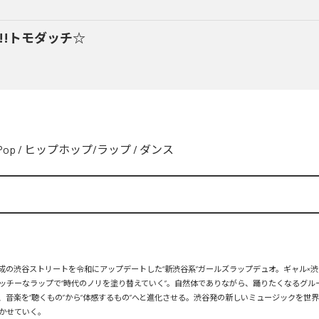
y!!トモダッチ☆
Pop
/
ヒップホップ/ラップ
/
ダンス
、平成の渋谷ストリートを令和にアップデートした“新渋谷系”ガールズラップデュオ。ギャル×渋
ッチーなラップで“時代のノリを塗り替えていく”。自然体でありながら、踊りたくなるグル
、音楽を“聴くもの”から“体感するもの”へと進化させる。渋谷発の新しいミュージックを世
かせていく。