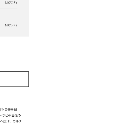
NIC♡RY
NIC♡RY
谷×音楽を軸
ーヴと中毒性の
界へ広げ、カルチ