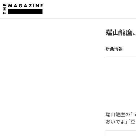
端山龍麿、「
新曲情報
端山龍麿の「T
おいでよ」「豆