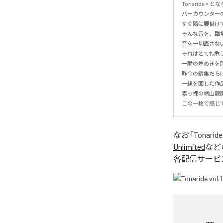
Tonaride = とな
バーカウンターの
すぐ隣に腰掛けて
そんな音を、臨場
音を一切直さない
それはとても危う
一瞬の煌めきを閉
昨今の編集だらけ
一線を画した作品
素っ裸の端山龍麿
この一枚で感じ
なお「
Tonaride 
Unlimited
など
各配信サービ