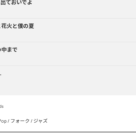
に出ておいでよ
と花火と僕の夏
の中まで
.
ds
Pop
/
フォーク
/
ジャズ