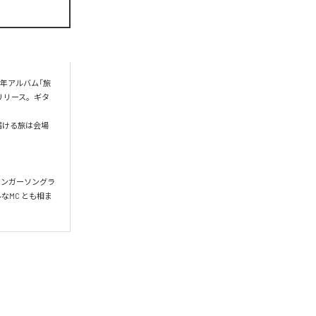
8年アルバム「旅
」をリリース。ギタ
届ける旅は会場
 シンガーソングラ
なMC とも相ま