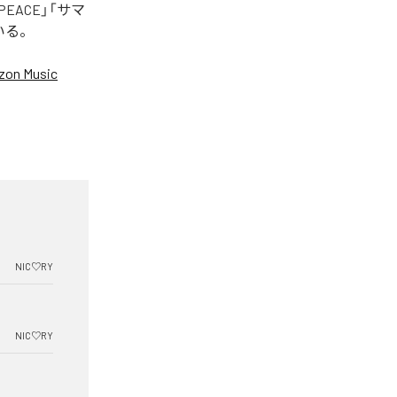
EACE」「サマ
いる。
on Music
NIC♡RY
NIC♡RY