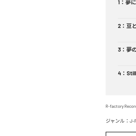
1
：
夢
2
：
豆
3
：
夢
4
：
Still
R-factory Recor
ジャンル：
J-