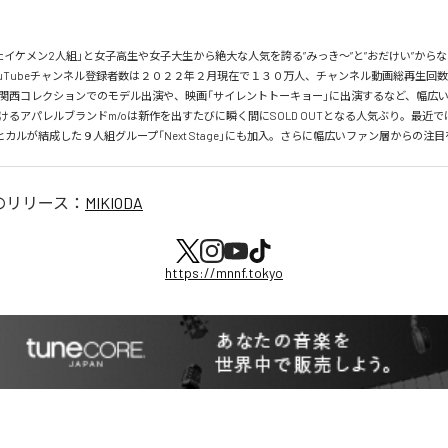
たイケメン2人組」と女子高生や女子大生から絶大な人気を誇る”みっき〜”と”おだけい”から
r。YouTubeチャンネル登録者数は２０２２年２月現在で１３０万人、チャンネル動画総再生回
関西コレクションでのモデル出演や、映画「サイレントトーキョー」に出演するなど、幅広
けるアパレルブランドm/oは新作を出すたびに瞬く間にSOLD OUTとなる人気ぶり。最近
erヒカルが結成した９人組グループ「Next Stage」にも加入。さらに幅広いファン層からの注
のリリース：
MIKIODA
https://mnnf.tokyo