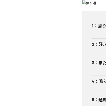
1
：
帰
2
：
好
3
：
ま
4
：
鳴
5
：
通