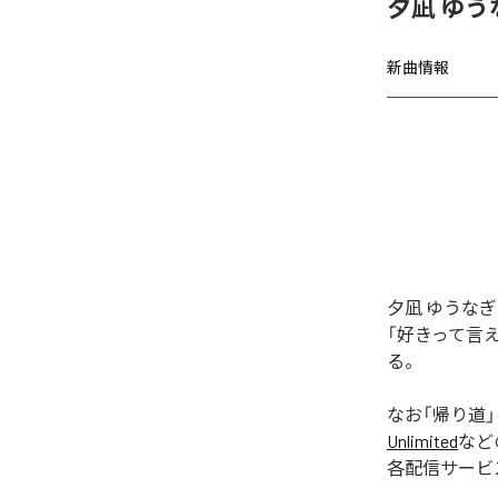
夕凪 ゆう
新曲情報
夕凪 ゆうな
「好きって言
る。
なお「
帰り道
Unlimited
など
各配信サービ