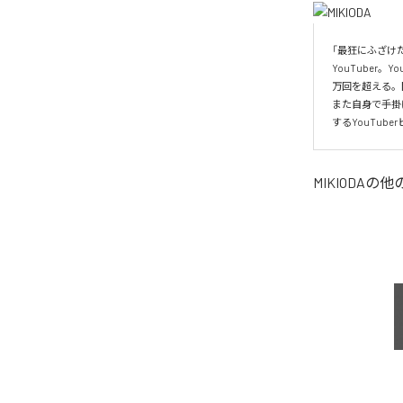
「最狂にふざけ
YouTube
万回を超える。
また自身で手掛
するYouTub
MIKIODA
の他