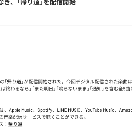
なぎ、「帰り道」を配信開始
ぎの「帰り道」が配信開始された。今回デジタル配信された楽曲は
えば終わるなら」「また明日」「鳴らないまま」「通知」を含む全5
」は、
Apple Music
、
Spotify
、
LINE MUSIC
、
YouTube Music
、
Amazo
の音楽配信サービスで聴くことができる。
ス：
帰り道