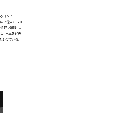
なるコンビ
数は２億４６６０
い分野で活躍中。
では、日本を代表
目を浴びている。