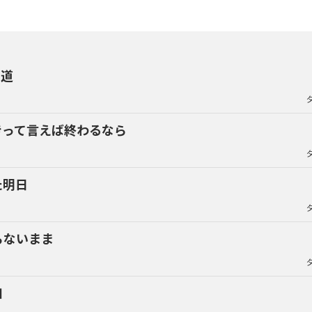
り道
きって言えば終わるなら
た明日
らないまま
知