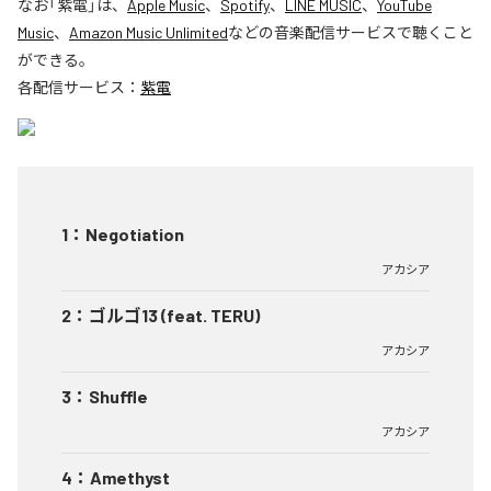
なお「
紫電
」は、
Apple Music
、
Spotify
、
LINE MUSIC
、
YouTube
Music
、
Amazon Music Unlimited
などの音楽配信サービスで聴くこと
ができる。
各配信サービス：
紫電
1
：
Negotiation
アカシア
2
：
ゴルゴ13 (feat. TERU)
アカシア
3
：
Shuffle
アカシア
4
：
Amethyst