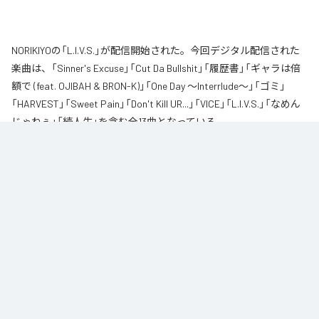
NORIKIYOの「L.I.V.S.」が配信開始された。今回デジタル配信された
楽曲は、「Sinner's Excuse」「Cut Da Bullshit」「履歴書」「ギャラは倍
額で (feat. OJIBAH & BRON-K)」「One Day ～Interrlude～」「ゴミ」
「HARVEST」「Sweet Pain」「Don't Kill UR...」「VICE」「L.I.V.S.」「なめん
じゃねぇ」「続人生」を含む全13曲となっている。
自身が難病に罹患し、自分のこれまでの人生と未来を改めて考え直したタイ
ミングに「Life Is Very Short」をテーマに制作されたアルバム。タイトルの
「L.I.V.S.」はLife Is Very Shortの頭文字を取ったものである。今作は本来、
NORIKIYOが収監中にリリースされる予定だった作品であり、予定より早く出
所が叶った為、お蔵入りになりそうだったが聴きたいと言うファンの声に応
える形でリリースが決定したキャリア12枚目のアルバムとなってる。
なお「
L.I.V.S.
」は、
Apple Music
、
Spotify
、
LINE MUSIC
、
YouTube
Music
、
Amazon Music Unlimited
などの音楽配信サービスで聴くこと
ができる。