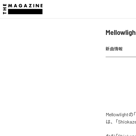
Mellowli
新曲情報
Mellowlig
は、「Shioka