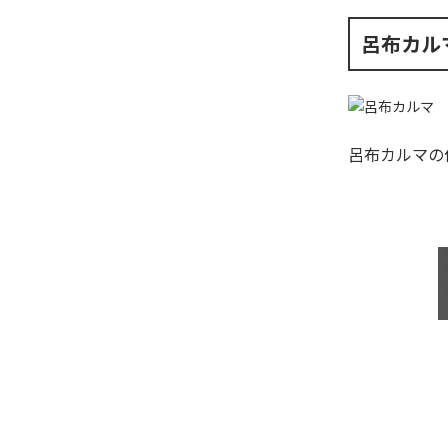
呂布カル
呂布カルマ
の