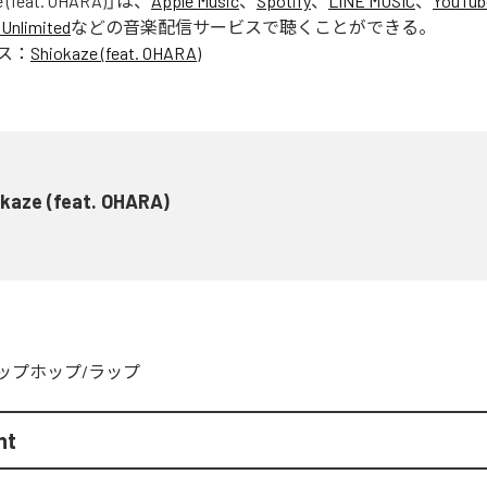
 (feat. OHARA)
」は、
Apple Music
、
Spotify
、
LINE MUSIC
、
YouTub
Unlimited
などの音楽配信サービスで聴くことができる。
ス：
Shiokaze (feat. OHARA)
kaze (feat. OHARA)
ップホップ/ラップ
ht