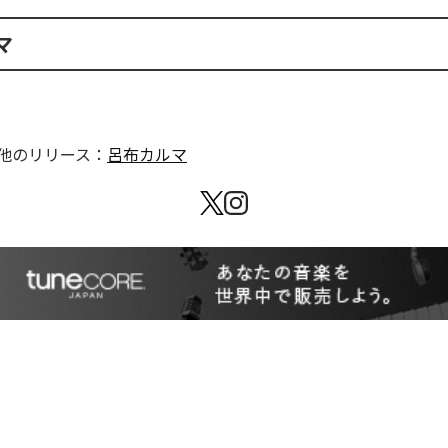
マ
他のリリース：
呂布カルマ