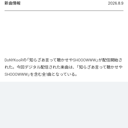
新曲情報
2026.8.9
DoNYKooRの「知らざあ言って聴かせやSHOOOWWW」が配信開始さ
れた。今回デジタル配信された楽曲は、「知らざあ言って聴かせや
SHOOOWWW」を含む全1曲となっている。
なお「
知らざあ言って聴かせやSHOOOWWW
」は、
Apple Music
、
Spotify
、
LINE MUSIC
、
YouTube Music
、
Amazon Music Unlimited
など
の音楽配信サービスで聴くことができる。
各配信サービス：
知らざあ言って聴かせやSHOOOWWW