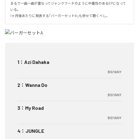
まるで一曲一曲が重なってジャンクフードのように中毒性のあるEPになって
いる。

1ヶ月後あたりに発表する「バーガーセットB」も併せて聴くべし。
1
：
Azi Dahaka
BIGYANY
2
：
Wanna Do
BIGYANY
3
：
My Road
BIGYANY
4
：
JUNGLE