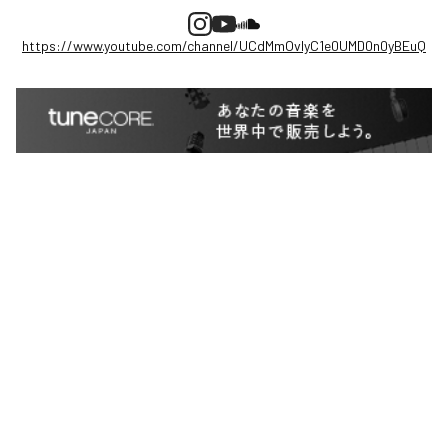
https://www.youtube.com/channel/UCdMmOvlyC1e0UMD0n0yBEuQ