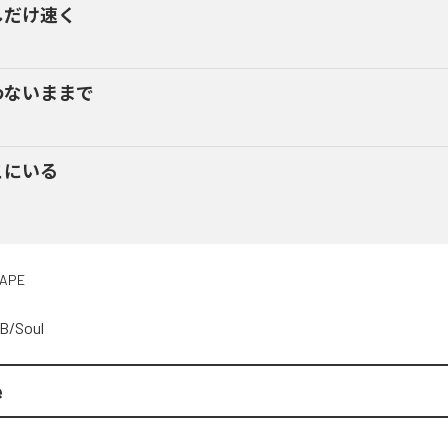
しだけ速く
わないままで
こにいる
APE
B/Soul
e