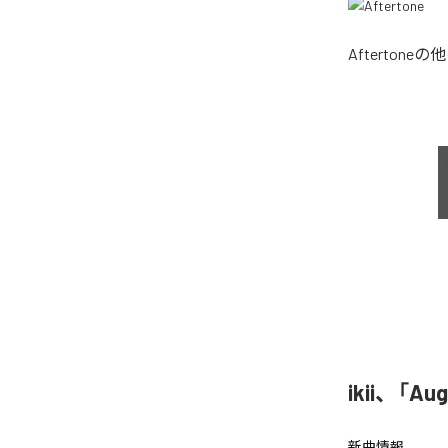
Aftertone
の他
ikii、「A
新曲情報