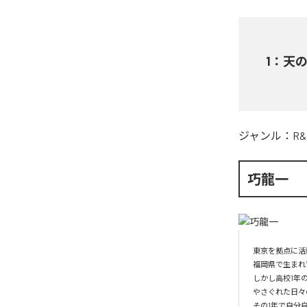
1
：
天の風 
ジャンル：
R&
巧龍一
東京を拠点に活
福岡県で生まれ
しかし高校1年
やさぐれた日々
その1年で自分