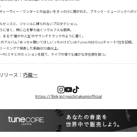
。

ティーヴィー・ワンダーとの出会いをきっかけに開かれた、ブラック・ミュージックへのリ
ルセンスと、ジャンルに縛られないプロダクション。

うに甘く、時に心を撃ち抜くソウルフルな歌声。

、まるで“誰かの人生”のサウンドトラックのように響く。

スのアルバム『めっちゃ聴いてほしいっちゃけど1』はiTunes R&B/Soulチャート7位を記録。

リーミングで発表した楽曲は30曲以上。

ーMCミチとのセッションを経て、ライブの場でも確かな存在感を放つ。
リリース：
巧龍一
https://1link.jp/ryuichitakumiofficial