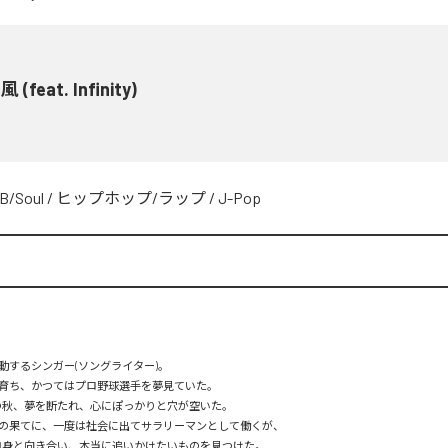
(feat. Infinity)
B/Soul
/
ヒップホップ/ラップ
/
J-Pop
動するシンガー(ソングライター)。

育ち、かつてはプロ野球選手を夢見ていた。

の秋、夢を断たれ、心にぽっかりと穴が空いた。

の果てに、一度は社会に出てサラリーマンとして働くが、

自身と向き合い、本当に追いかけたいものを見つけた。
