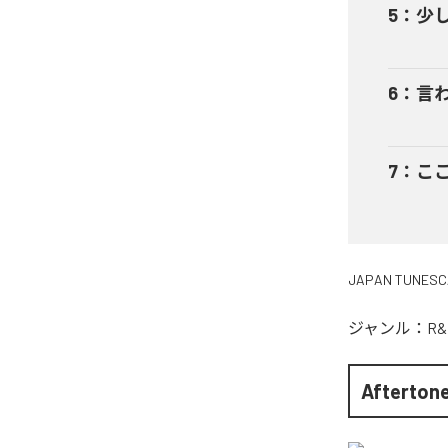
5
：
少
6
：
言
7
：
こ
JAPAN TUNESC
ジャンル：
R&
Afterton