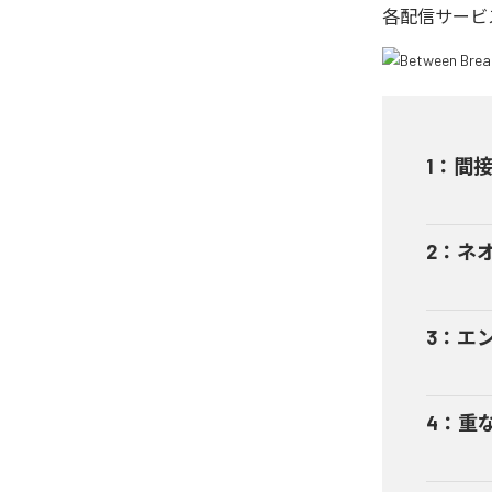
各配信サービ
1
：
間
2
：
ネ
3
：
エ
4
：
重