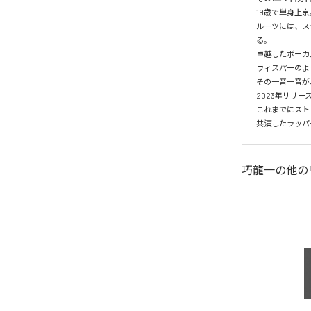
19歳で単身上京
ルーツには、ス
る。

卓越したボーカ
ウィスパーのよ
その一音一音が
2023年リリー
これまでにスト
共演したラッパ
巧龍一
の他の