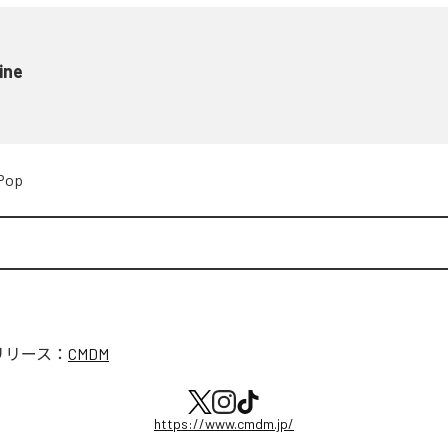
ine
Pop
リリース：
CMDM
https://www.cmdm.jp/