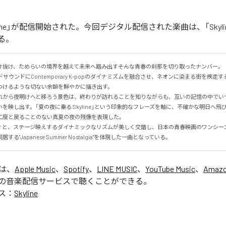
yline」が配信開始された。今回デジタル配信された楽曲は、「Skyli
る。
抜け、ためらいの境界を越えて未来へ踏み出す――そんな青春の刹那を切り取ったナンバー。

サウンドにContemporary K-popのダイナミズムを融合させ、ネオンに染まる街を疾走
けるような切ない余韻を鮮やかに描き出す。

れから夜明けへと移ろう景色は、終わりが訪れることを知りながらも、互いの記憶の中でい
を映し出す。「夏の夜に乗る Skyline」という印象的なフレーズを軸に、不確かな明日へ飛
度と戻ることのない真夏の夜の残像を表現した。

ィと、ステージ映えするダイナミックなリズムが美しく交錯し、日本の青春映画のワンシー
る"Japanese Summer Nostalgia"を体現した一曲となっている。
」は、
Apple Music
、
Spotify
、
LINE MUSIC
、
YouTube Music
、
Amazo
の音楽配信サービスで聴くことができる。
ス：
Skyline