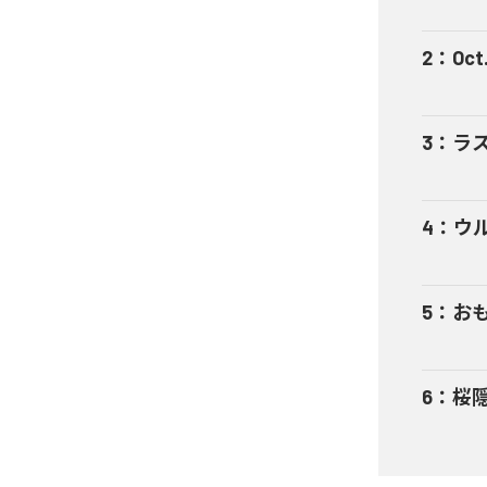
2
：
Oc
3
：
ラ
4
：
ウ
5
：
お
6
：
桜