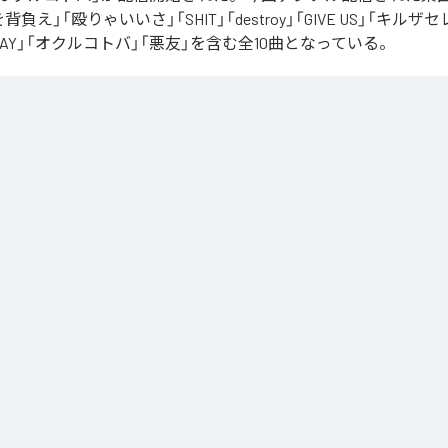
罪を背負え」「殴りゃいいさ」「SHIT」「destroy」「GIVE US」「キルザ
 AWAY」「オクルコトバ」「悪友」を含む全10曲となっている。
コトバ
」は、
Apple Music
、
Spotify
、
LINE MUSIC
、
YouTube Music
d
などの音楽配信サービスで聴くことができる。
ス：
オクルコトバ
ano
を背負え
りゃいいさ