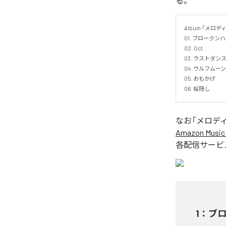
る。
Album 「メロデ
01. ブロークンハー
02. Oct.

03. ラストダンス
04. ウルフムーン

05. おもかげ

06. 桜隠し
なお「
メロデ
Amazon Music 
各配信サービ
1
：
ブ