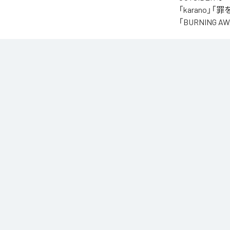
「karano」「
「BURNING
なお「
オクル
Music Unlimite
各配信サービ
1
：
kar
2
：
罪
3
：
殴