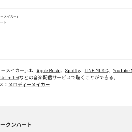
ィーメイカー」

ト



ィーメイカー
」は、
Apple Music
、
Spotify
、
LINE MUSIC
、
YouTube 
Unlimited
などの音楽配信サービスで聴くことができる。
ス：
メロディーメイカー
ロークンハート