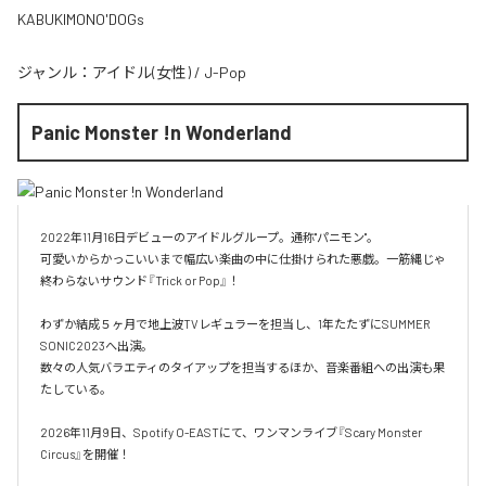
KABUKIMONO'DOGs
ジャンル：
アイドル(女性)
/
J-Pop
Panic Monster !n Wonderland
2022年11月16日デビューのアイドルグループ。通称"パニモン"。

可愛いからかっこいいまで幅広い楽曲の中に仕掛けられた悪戯。一筋縄じゃ
終わらないサウンド『Trick or Pop』！

わずか結成５ヶ月で地上波TVレギュラーを担当し、1年たたずにSUMMER 
SONIC2023へ出演。

数々の人気バラエティのタイアップを担当するほか、音楽番組への出演も果
たしている。

2026年11月9日、Spotify O-EASTにて、ワンマンライブ『Scary Monster 
Circus』を開催！