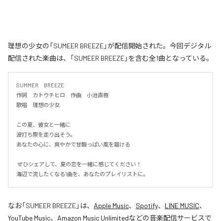
理想の少女の「SUMEER BREEZE」が配信開始された。今回デジタル
配信された楽曲は、「SUMEER BREEZE」を含む全1曲となっている。
SUMMER　BREEZE

作詞　カトウチヒロ　作曲　小池直樹

歌唱　理想の少女

この夏、彼女と一緒に

波打ち際を走り出そう。

あなたの心に、爽やかで甘酸っぱい風を届ける

 ぜひシェアして、夏の恋を一緒に感じてください！

海辺で流したくなる1曲を、あなたのプレイリストに。
なお「
SUMEER BREEZE
」は、
Apple Music
、
Spotify
、
LINE MUSIC
、
YouTube Music
、
Amazon Music Unlimited
などの音楽配信サービスで