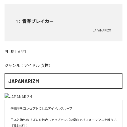
1
：
青春ブレイカー
JAPANARIZM
PLUS LABEL
ジャンル：
アイドル(女性)
JAPANARIZM
祭囃子をコンセプトにしたアイドルグループ

日本と海外のリズムを融合しアップテンポな楽曲でパフォーマンスを繰り広
げる6人組！