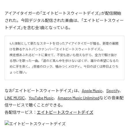
アイアイタイガーの「エイトビートスウィートデイズ」が配信開始
された。今回デジタル配信された楽曲は、「エイトビートスウィー
トデイズ」を含む全1曲となっている。
4人体制として新たなスタートを切ったアイアイタイガーが贈る、新章の幕開
けを飾るケルトパンクナンバー「エイトビートスウィートデイズ」。

疾走感あふれるビートに乗せて、不安も迷いも抱えながら、全力で駆け抜け
る想いを歌った一曲。「道のど真ん中を歩けないぼくが、誰かの希望になるた
めに牙を剥く。」弱者のロック、噛みつくメロディ。今日のぼくは昨日よりち
ょっと強い。
なお「
エイトビートスウィートデイズ
」は、
Apple Music
、
Spotify
、
LINE MUSIC
、
YouTube Music
、
Amazon Music Unlimited
などの音楽配
信サービスで聴くことができる。
各配信サービス：
エイトビートスウィートデイズ