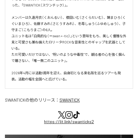
った、「SWANTICK（スワンチック）」。

メンバーは久遠月衣（くおんるい）、櫻田いむ（さくらだいむ）、鵠まひろ（く
ぐいまひろ）、佐藤すみれ（さとうすみれ）、冬苺しゅう（ふゆめしゅう）、子
守まご（こもりまご）の6人。

ユニット名は「白鳥的な（＝swan + -tic）」という意味をもち、美しく優雅な外
見と可愛さも兼ね備えたロリータROCKな音楽性とのギャップを武器として
いる。

ただ可愛いだけではない、“呪いのような中毒性”で、観る者の心を強く掴ん
で離さない、「唯一無二のユニット」。

2026年4月には活動1周年を迎え、自身初となる東名阪を巡るツアーも発
表。活動の幅を全国へと広げている。
SWANTICK
の他のリリース：
SWANTICK
https://lit.link/swanticks2