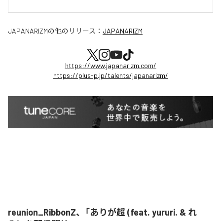
JAPANARIZM
の他のリリース：
JAPANARIZM
https://www.japanarizm.com/
https://plus-p.jp/talents/japanarizm/
reunion_RibbonZ、「ありが超 (feat. yururi. & れ