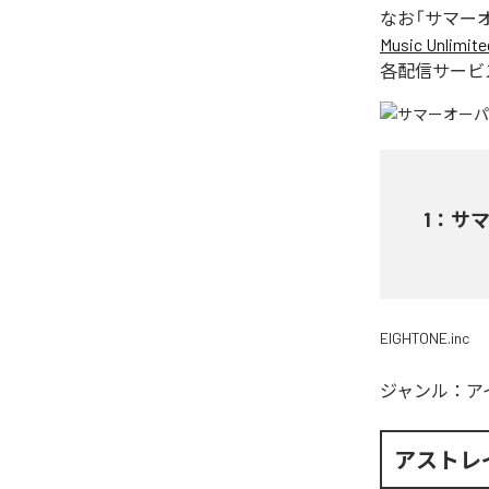
なお「
サマー
Music Unlimite
各配信サービ
1
：
サ
EIGHTONE.inc
ジャンル：
ア
アストレ