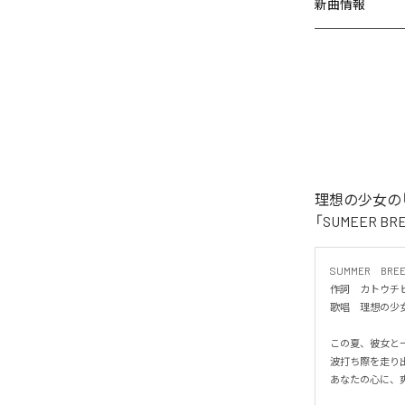
新曲情報
理想の少女の「
「SUMEER 
SUMMER　BREEZ
作詞　カトウチヒ
歌唱　理想の少女

この夏、彼女と一緒
波打ち際を走り出
あなたの心に、爽