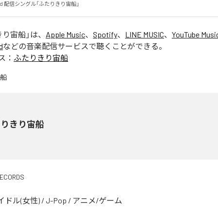
の２nd 配信シングル「ふたりきり宙船」
きり宙船
」は、
Apple Music
、
Spotify
、
LINE MUSIC
、
YouTube Musi
d
などの音楽配信サービスで聴くことができる。
ス：
ふたりきり宙船
たりきり宙船
RECORDS
イドル(女性)
/
J-Pop
/
アニメ/ゲーム