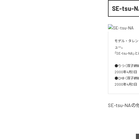
SE-tsu-N
モデル・タレント
ュー。

「SE-tsu-
●りつ〈双子姉妹：
2000年4月3日

●ひゆ〈双子姉妹：
2000年4月3日
SE-tsu-NA
の