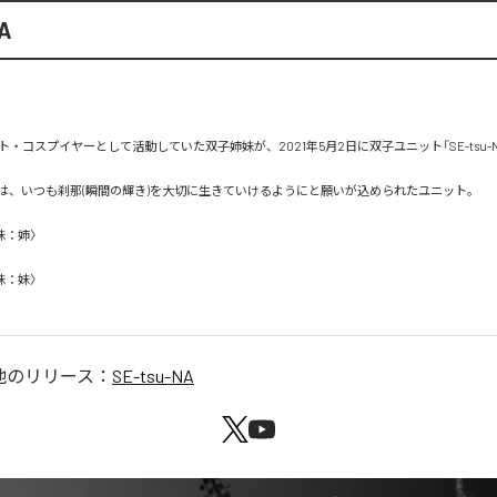
A
・コスプイヤーとして活動していた双子姉妹が、2021年5月2日に双子ユニット「SE-tsu-
NA」とは、いつも刹那(瞬間の輝き)を大切に生きていけるようにと願いが込められたユニット。

姉〉

妹〉

他のリリース：
SE-tsu-NA