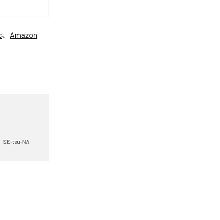
c
、
Amazon
SE-tsu-NA