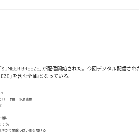
SUMEER BREEZE」が配信開始された。今回デジタル配信さ
BREEZE」を含む全1曲となっている。
E

ロ　作曲　小池直樹


に

そう。

やかで甘酸っぱい風を届ける
