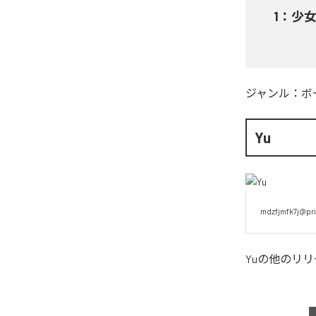
1
：
少女A
ジャンル：
ボ
Yu
mdzfjmfk7j@pri
Yu
の他のリリ