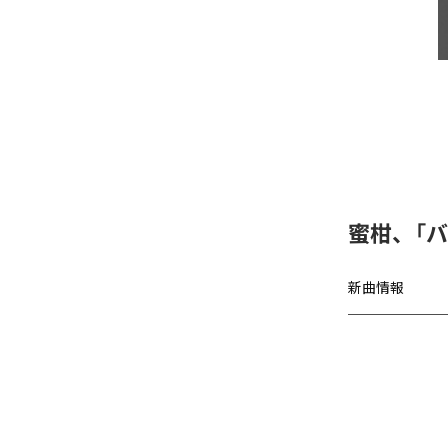
蜜柑、「バグチ
新曲情報