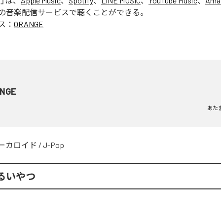
E
」は、
Apple Music
、
Spotify
、
LINE MUSIC
、
YouTube Music
、
Ama
の音楽配信サービスで聴くことができる。
ス：
ORANGE
NGE
あた
ーカロイド
/
J-Pop
るいやつ