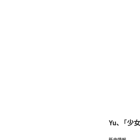
Yu、「少女A
新曲情報