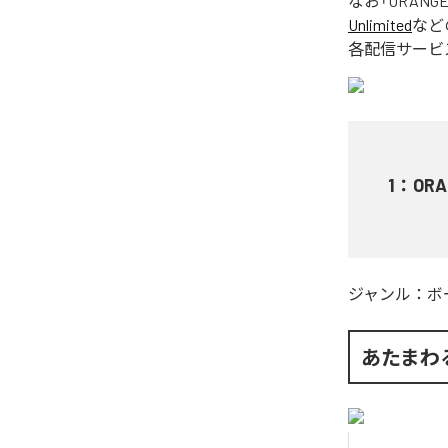
なお「
ORANG
Unlimited
など
各配信サービ
1
：
ORA
ジャンル：
ボ
あたまわ