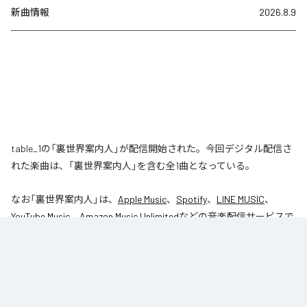
新曲情報
2026.8.9
table_1の「裏世界案内人」が配信開始された。今回デジタル配信さ
れた楽曲は、「裏世界案内人」を含む全1曲となっている。
なお「
裏世界案内人
」は、
Apple Music
、
Spotify
、
LINE MUSIC
、
YouTube Music
、
Amazon Music Unlimited
などの音楽配信サービスで
聴くことができる。
各配信サービス：
裏世界案内人