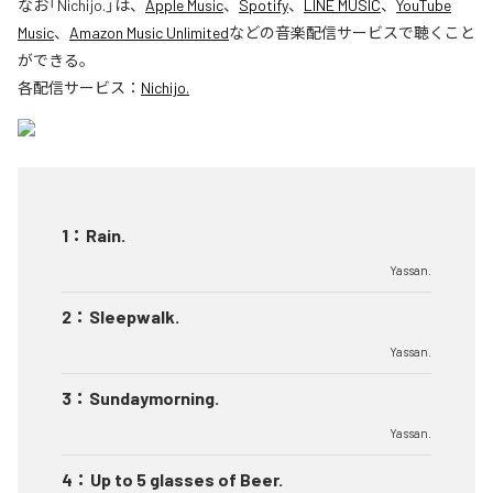
なお「
Nichijo.
」は、
Apple Music
、
Spotify
、
LINE MUSIC
、
YouTube
Music
、
Amazon Music Unlimited
などの音楽配信サービスで聴くこと
ができる。
各配信サービス：
Nichijo.
1
：
Rain.
Yassan.
2
：
Sleepwalk.
Yassan.
3
：
Sundaymorning.
Yassan.
4
：
Up to 5 glasses of Beer.