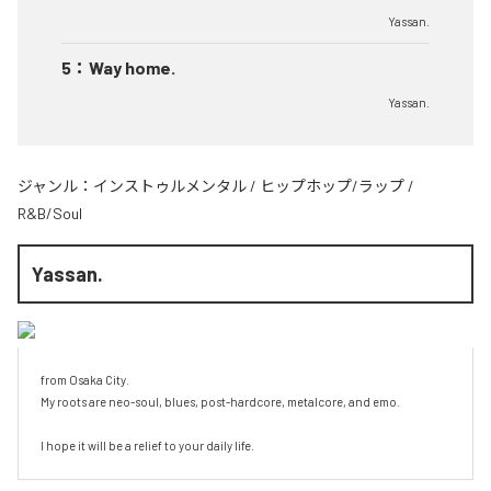
Yassan.
5
：
Way home.
Yassan.
ジャンル：
インストゥルメンタル
/
ヒップホップ/ラップ
/
R&B/Soul
Yassan.
from Osaka City.

My roots are neo-soul, blues, post-hardcore, metalcore, and emo.

I hope it will be a relief to your daily life.