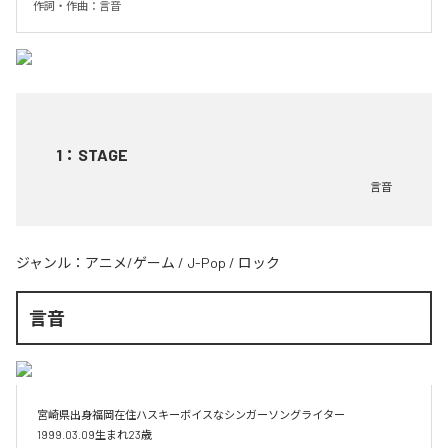
作詞・作曲：言音
1
：
STAGE
言音
ジャンル：
アニメ/ゲーム
/
J-Pop
/
ロック
言音
宮崎県出身福岡在住ハスキーボイスなシンガーソングライター

1999.03.09生まれ23歳
