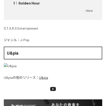
1
：
Golden Hour
U&pia
S.T.A.R.S Entertainment
ジャンル：
J-Pop
U&pia
U&pia
の他のリリース：
U&pia