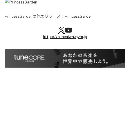
PrincessGarden
の他のリリース：
PrincessGarden
https://himeniwa.ryzm.jp