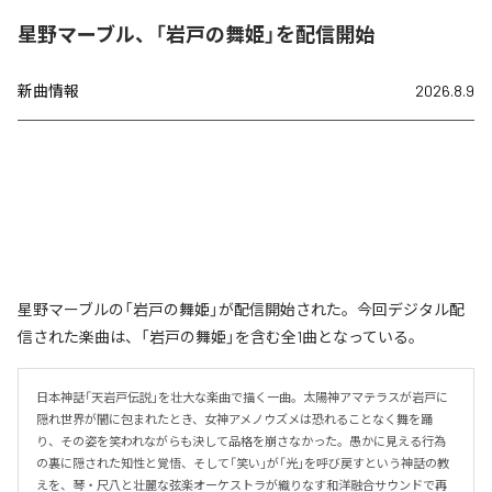
星野マーブル、「岩戸の舞姫」を配信開始
新曲情報
2026.8.9
星野マーブルの「岩戸の舞姫」が配信開始された。今回デジタル配
信された楽曲は、「岩戸の舞姫」を含む全1曲となっている。
日本神話「天岩戸伝説」を壮大な楽曲で描く一曲。太陽神アマテラスが岩戸に
隠れ世界が闇に包まれたとき、女神アメノウズメは恐れることなく舞を踊
り、その姿を笑われながらも決して品格を崩さなかった。愚かに見える行為
の裏に隠された知性と覚悟、そして「笑い」が「光」を呼び戻すという神話の教
えを、琴・尺八と壮麗な弦楽オーケストラが織りなす和洋融合サウンドで再