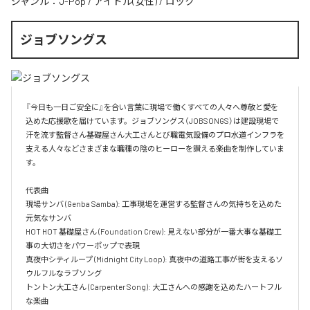
ジャンル：
J-Pop
/
アイドル(女性)
/
ロック
ジョブソングス
『今日も一日ご安全に』を合い言葉に現場で働くすべての人々へ尊敬と愛を
込めた応援歌を届けています。ジョブソングス（JOBSONGS）は建設現場で
汗を流す監督さん基礎屋さん大工さんとび職電気設備のプロ水道インフラを
支える人々などさまざまな職種の陰のヒーローを讃える楽曲を制作していま
す。

代表曲  

現場サンバ (Genba Samba): 工事現場を運営する監督さんの気持ちを込めた
元気なサンバ  

HOT HOT 基礎屋さん (Foundation Crew): 見えない部分が一番大事な基礎工
事の大切さをパワーポップで表現  

真夜中シティループ (Midnight City Loop): 真夜中の道路工事が街を支えるソ
ウルフルなラブソング  

トントン大工さん (Carpenter Song): 大工さんへの感謝を込めたハートフル
な楽曲  
