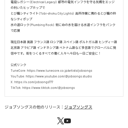
電設レガシー (Electrical Legacy): 都市の電気インフラを守る気概をエッジ
の利いたヒップホップで  

とび職シティライト (Tobi-shoku City Lights): 高所作業に携わるとび職の粋
なシティポップ  

水の道ロック (Plumbing Rock): 街に命の水を届ける水道インフラをパンク
で応援

現在日本語 英語 フランス語 ロシア語 スペイン語 ポルトガル語 ヒンディー語 
北京語 アラビア語 インドネシア語 ベトナム語など多言語でグローバルに発
信中です。街をつくるすべての働く人々へ今日も一日ご安全に！

公式リンク

TuneCore: https://www.tunecore.co.jp/artists/jobsongs

YouTube: https://www.youtube.com/@jobsongs.studio

X: https://x.com/jobsongs777

TikTok: https://www.tiktok.com/@jobsongs
ジョブソングス
の他のリリース：
ジョブソングス