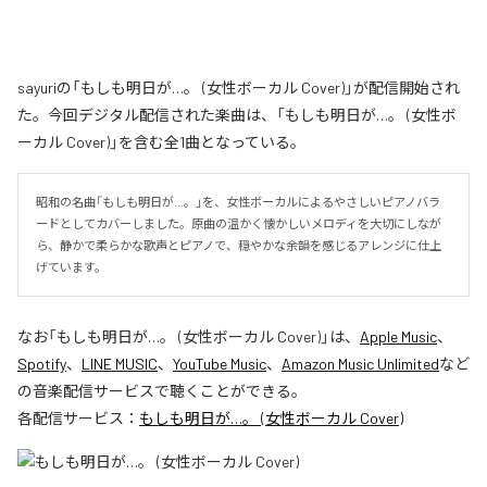
sayuriの「もしも明日が…。 (女性ボーカル Cover)」が配信開始され
た。今回デジタル配信された楽曲は、「もしも明日が…。 (女性ボ
ーカル Cover)」を含む全1曲となっている。
昭和の名曲「もしも明日が…。」を、女性ボーカルによるやさしいピアノバラ
ードとしてカバーしました。原曲の温かく懐かしいメロディを大切にしなが
ら、静かで柔らかな歌声とピアノで、穏やかな余韻を感じるアレンジに仕上
げています。
なお「
もしも明日が…。 (女性ボーカル Cover)
」は、
Apple Music
、
Spotify
、
LINE MUSIC
、
YouTube Music
、
Amazon Music Unlimited
など
の音楽配信サービスで聴くことができる。
各配信サービス：
もしも明日が…。 (女性ボーカル Cover)