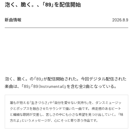
泡く、脆く。、「89」を配信開始
新曲情報
2026.8.9
泡く、脆く。の「89」が配信開始された。今回デジタル配信された
楽曲は、「89」「89 (Instrumental)」を含む全2曲となっている。
誰もが抱える「生きづらさ」や「自分を愛せない気持ち」を、ダンスミュージッ
クとポップスを融合させたサウンドで描いた一曲です。 疾走感のあるビート
と繊細な歌詞が交差し、苦しさの中にも小さな希望を見つけ出していく。 「味
方だよ」というメッセージが、心にそっと寄り添う作品です。