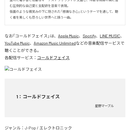
む圧倒的な自己愛と支配欲を音楽で表現。

仮面のような微笑みの下に隠された「感情なき心」というテーマを通して、聴
く者を美しくも恐ろしい世界へと誘う一曲。
なお「
コールドフェイス
」は、
Apple Music
、
Spotify
、
LINE MUSIC
、
YouTube Music
、
Amazon Music Unlimited
などの音楽配信サービスで
聴くことができる。
各配信サービス：
コールドフェイス
1
：
コールドフェイス
星野マーブル
ジャンル：
J-Pop
/
エレクトロニック