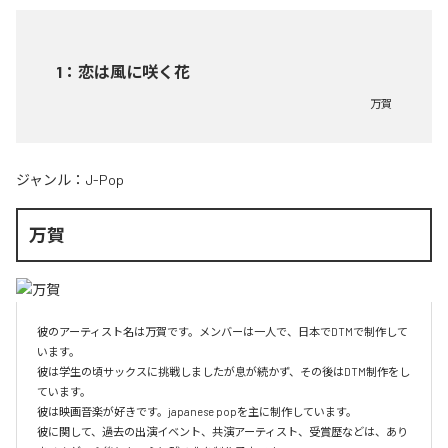
1
：
恋は風に咲く花
万賀
ジャンル：
J-Pop
万賀
彼のアーティスト名は万賀です。メンバーは一人で、日本でDTMで制作して
います。

彼は学生の頃サックスに挑戦しましたが息が続かず、その後はDTM制作をし
ています。

彼は映画音楽が好きです。japanese popを主に制作しています。

彼に関して、過去の出演イベント、共演アーティスト、受賞歴などは、あり