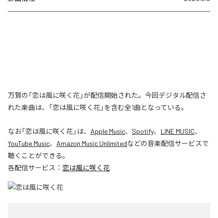
万賀の「恋は風に咲く花」が配信開始された。今回デジタル配信さ
れた楽曲は、「恋は風に咲く花」を含む全1曲となっている。
なお「
恋は風に咲く花
」は、
Apple Music
、
Spotify
、
LINE MUSIC
、
YouTube Music
、
Amazon Music Unlimited
などの音楽配信サービスで
聴くことができる。
各配信サービス：
恋は風に咲く花