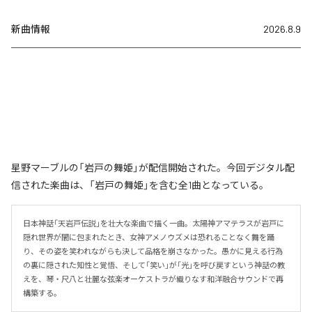
新曲情報
2026.8.9
星野マーブルの「岩戸の舞姫」が配信開始された。今回デジタル配
信された楽曲は、「岩戸の舞姫」を含む全1曲となっている。
日本神話「天岩戸伝説」を壮大な楽曲で描く一曲。太陽神アマテラスが岩戸に
隠れ世界が闇に包まれたとき、女神アメノウズメは恐れることなく舞を踊
り、その姿を笑われながらも決して品格を崩さなかった。愚かに見える行為
の裏に隠された知性と覚悟、そして「笑い」が「光」を呼び戻すという神話の教
えを、琴・尺八と壮麗な弦楽オーケストラが織りなす和洋融合サウンドで再
構築する。