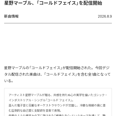
星野マーブル、「コールドフェイス」を配信開始
新曲情報
2026.8.9
星野マーブルの「コールドフェイス」が配信開始された。今回デジ
タル配信された楽曲は、「コールドフェイス」を含む全1曲となって
いる。
アーティスト星野マーブルが贈る、共感を持たぬ心の美学を描いたゴシック・
インダストリアル・シングル「コールド フェイス」。

歪んだ電子音と荘厳なオーケストラサウンドが交錯し、冷徹な視線の奥に潜
む圧倒的な自己愛と支配欲を音楽で表現。

仮面のような微笑みの下に隠された「感情なき心」というテーマを通して、聴