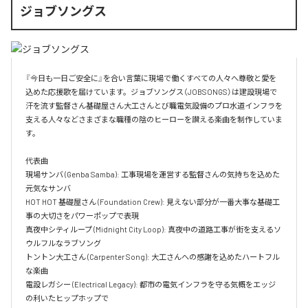
ジョブソングス
『今日も一日ご安全に』を合い言葉に現場で働くすべての人々へ尊敬と愛を
込めた応援歌を届けています。ジョブソングス（JOBSONGS）は建設現場で
汗を流す監督さん基礎屋さん大工さんとび職電気設備のプロ水道インフラを
支える人々などさまざまな職種の陰のヒーローを讃える楽曲を制作していま
す。

代表曲  

現場サンバ (Genba Samba): 工事現場を運営する監督さんの気持ちを込めた
元気なサンバ  

HOT HOT 基礎屋さん (Foundation Crew): 見えない部分が一番大事な基礎工
事の大切さをパワーポップで表現  

真夜中シティループ (Midnight City Loop): 真夜中の道路工事が街を支えるソ
ウルフルなラブソング  

トントン大工さん (Carpenter Song): 大工さんへの感謝を込めたハートフル
な楽曲  

電設レガシー (Electrical Legacy): 都市の電気インフラを守る気概をエッジ
の利いたヒップホップで  
