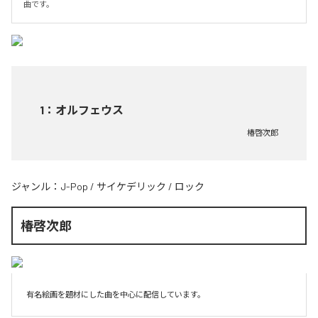
曲です。
1
：
オルフェウス
椿啓次郎
ジャンル：
J-Pop
/
サイケデリック
/
ロック
椿啓次郎
有名絵画を題材にした曲を中心に配信しています。