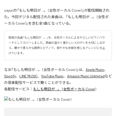
sayuriの「もしも明日が…。 (女性ボーカル Cover)」が配信開始され
た。今回デジタル配信された楽曲は、「もしも明日が…。 (女性ボ
ーカル Cover)」を含む全1曲となっている。
昭和の名曲「もしも明日が…。」を、女性ボーカルによるやさしいピアノバラ
ードとしてカバーしました。原曲の温かく懐かしいメロディを大切にしなが
ら、静かで柔らかな歌声とピアノで、穏やかな余韻を感じるアレンジに仕上
げています。
なお「
もしも明日が…。 (女性ボーカル Cover)
」は、
Apple Music
、
Spotify
、
LINE MUSIC
、
YouTube Music
、
Amazon Music Unlimited
など
の音楽配信サービスで聴くことができる。
各配信サービス：
もしも明日が…。 (女性ボーカル Cover)