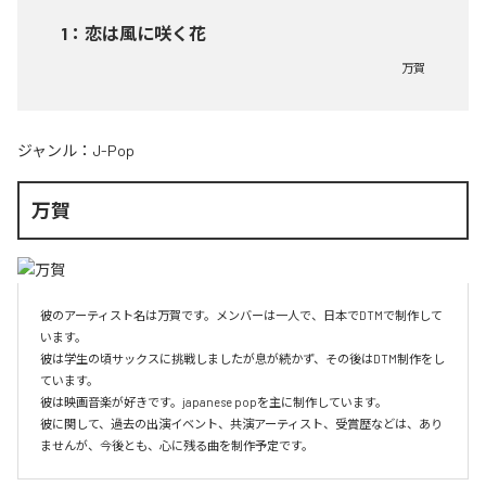
1
：
恋は風に咲く花
万賀
ジャンル：
J-Pop
万賀
彼のアーティスト名は万賀です。メンバーは一人で、日本でDTMで制作して
います。

彼は学生の頃サックスに挑戦しましたが息が続かず、その後はDTM制作をし
ています。

彼は映画音楽が好きです。japanese popを主に制作しています。

彼に関して、過去の出演イベント、共演アーティスト、受賞歴などは、あり
ませんが、今後とも、心に残る曲を制作予定です。