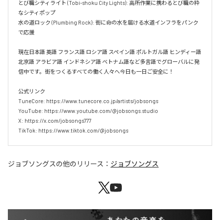
とび職シティライト (Tobi-shoku City Lights): 高所作業に携わるとび職の粋
なシティポップ  

水の道ロック (Plumbing Rock): 街に命の水を届ける水道インフラをパンク
で応援

現在日本語 英語 フランス語 ロシア語 スペイン語 ポルトガル語 ヒンディー語 
北京語 アラビア語 インドネシア語 ベトナム語など多言語でグローバルに発
信中です。街をつくるすべての働く人々へ今日も一日ご安全に！

公式リンク

TuneCore: https://www.tunecore.co.jp/artists/jobsongs

YouTube: https://www.youtube.com/@jobsongs.studio

X: https://x.com/jobsongs777

TikTok: https://www.tiktok.com/@jobsongs
ジョブソングス
の他のリリース：
ジョブソングス