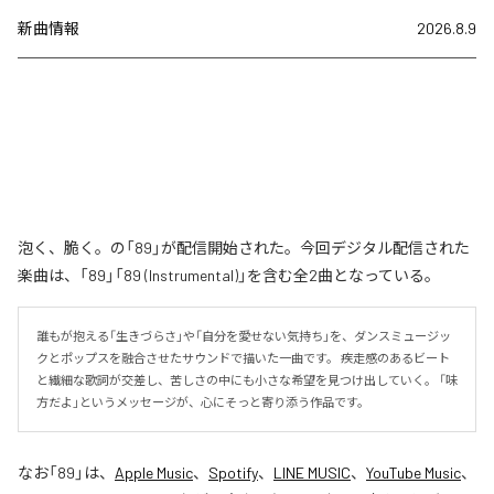
新曲情報
2026.8.9
泡く、脆く。の「89」が配信開始された。今回デジタル配信された
楽曲は、「89」「89 (Instrumental)」を含む全2曲となっている。
誰もが抱える「生きづらさ」や「自分を愛せない気持ち」を、ダンスミュージッ
クとポップスを融合させたサウンドで描いた一曲です。 疾走感のあるビート
と繊細な歌詞が交差し、苦しさの中にも小さな希望を見つけ出していく。 「味
方だよ」というメッセージが、心にそっと寄り添う作品です。
なお「
89
」は、
Apple Music
、
Spotify
、
LINE MUSIC
、
YouTube Music
、