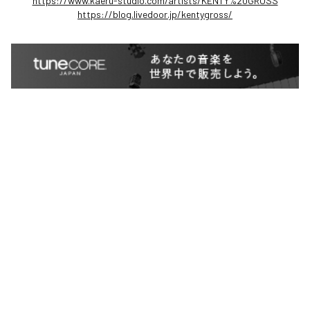
https://www.kaeru-studio.com/artists/KENTY%20GROSS
https://blog.livedoor.jp/kentygross/