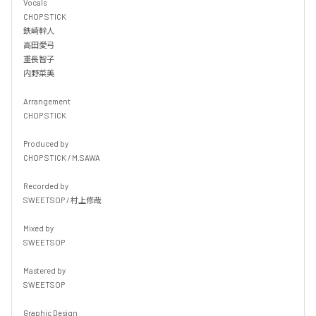
Vocals

CHOP STICK

鉄崎幹人

高田愛弓

重長智子

内野菜美

Arrangement

CHOP STICK

Produced by

CHOP STICK / M.SAWA

Recorded by

SWEETSOP / 村上修哉

Mixed by

SWEETSOP

Mastered by

SWEETSOP

Graphic Design
