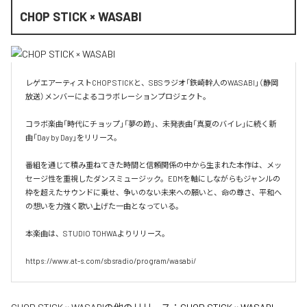
CHOP STICK × WASABI
レゲエアーティストCHOP STICKと、SBSラジオ「鉄崎幹人のWASABI」（静岡
放送）メンバーによるコラボレーションプロジェクト。

コラボ楽曲「時代にチョップ」「夢の跡」、未発表曲「真夏のバイレ」に続く新
曲「Day by Day」をリリース。

番組を通じて積み重ねてきた時間と信頼関係の中から生まれた本作は、メッ
セージ性を重視したダンスミュージック。EDMを軸にしながらもジャンルの
枠を超えたサウンドに乗せ、争いのない未来への願いと、命の尊さ、平和へ
の想いを力強く歌い上げた一曲となっている。

本楽曲は、STUDIO TOHWAよりリリース。
