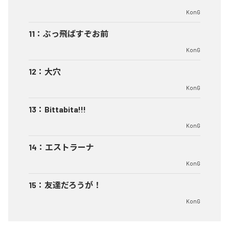
KonG
11
：
ぶっ飛ばすぞお前
KonG
12
：
大穴
KonG
13
：
Bittabita!!!
KonG
14
：
エストラーナ
KonG
15
：
友達だろうが！
KonG