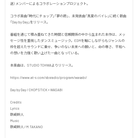
送）メンバーによるコラボレーションプロジェクト。

コラボ楽曲「時代にチョップ」「夢の跡」、未発表曲「真夏のバイレ」に続く新曲
「Day by Day」をリリース。

番組を通じて積み重ねてきた時間と信頼関係の中から生まれた本作は、メッ
セージ性を重視したダンスミュージック。EDMを軸にしながらもジャンルの
枠を超えたサウンドに乗せ、争いのない未来への願いと、命の尊さ、平和へ
の想いを力強く歌い上げた一曲となっている。

本楽曲は、STUDIO TOHWAよりリリース。

https://www.at-s.com/sbsradio/program/wasabi/

Day by Day / CHOP STICK × WASABI

Credits

Lyrics

鉄崎幹人 

Music

鉄崎幹人 / M.TAKANO
