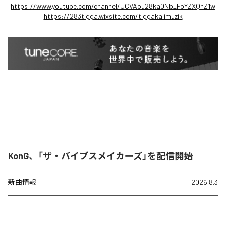
https://www.youtube.com/channel/UCVAou28ka0Nb_FoYZXQhZ1w
https://283tigga.wixsite.com/tiggakalimuzik
KonG、「ザ・バイブスメイカーズ」を配信開始
新曲情報
2026.8.3