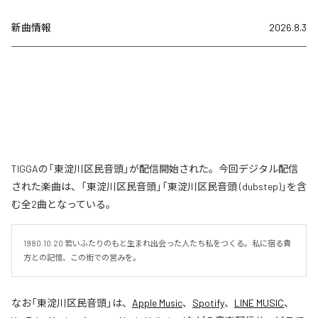
新曲情報
2026.8.3
TIGGAの「東淀川区民音頭」が配信開始された。今回デジタル配信
された楽曲は、「東淀川区民音頭」「東淀川区民音頭 (dubstep)」を含
む全2曲となっている。
1980.10.20 若いふたりのもと生まれ出会った人たち私をつくる。私に宿る貴
方との記憶、この街での営みを。
なお「
東淀川区民音頭
」は、
Apple Music
、
Spotify
、
LINE MUSIC
、