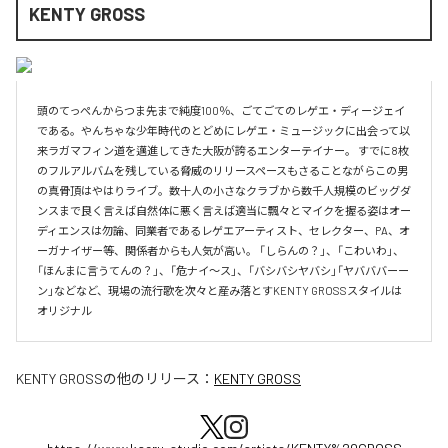
KENTY GROSS
頭のてっぺんからつま先まで純度100％、ごてごてのレゲエ・ディージェイ
である。やんちゃな少年時代のとどめにレゲエ・ミュージックに出会って以
来ラガマフィン道を邁進してきた大阪が誇るエンターテイナー。 すでに8枚
のフルアルバムを残している脅威のリリースペースもさることながらこの男
の真骨頂はやはりライブ。数十人の小さなクラブから数千人規模のビッグダ
ンスまで良く言えば自然体に悪く言えば適当に飄々とマイクを握る姿はオー
ディエンスは勿論、同業者であるレゲエアーティスト、セレクター、PA、オ
ーガナイザー等、関係者からも人気が高い。 「しらんの？」、「こわいわ」、
「ほんまに言うてんの？」、「危ナイ～ス」、「バシバシヤバシ」「ヤバババーー
ン」などなど、現場の流行歌を次々と産み落とすKENTY GROSSスタイルは
オリジナル
KENTY GROSS
の他のリリース：
KENTY GROSS