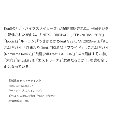
KonGの「ザ・バイブスメイカーズ」が配信開始された。今回デジタ
ル配信された楽曲は、「INTRO ~ORIGINAL ~」「Eleven Back 2026」
「Egoist」「ルーラン」「うさぎとかめfeat.SEEKDAN (2025ver.)」「#こ
れはヤバイ」「ひまわり (feat. MIKURA)」「プライド」「#これはヤバイ
(Nomulima Remix)」「跳躍少年 (feat. FALCON)」「ぶっ飛ばすぞお前」
「大穴」「Bittabita!!!」「エストラーナ」「友達だろうが！」を含む全15
曲となっている。
愛知県出身のアーティスト

KonGのNew ALBUM 

『ザ・バイブスメイカーズ』

前作より人間味を増したKonGが放つ

感情爆発の15曲。