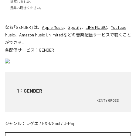
描写しました。

是非お聴きください。
なお「
GENDER
」は、
Apple Music
、
Spotify
、
LINE MUSIC
、
YouTube
Music
、
Amazon Music Unlimited
などの音楽配信サービスで聴くこと
ができる。
各配信サービス：
GENDER
1
：
GENDER
KENTY GROSS
ジャンル：
レゲエ
/
R&B/Soul
/
J-Pop