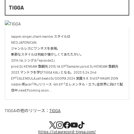
TIGGA
rapper,singer,chant mantra.スタイルは

NEO JAPONICAN. 

ジャンルレスにワンネスを表現。

斬新なスタイルは何故か懐かしくてあたたかい。

2014.1st,シングル「episode2」

prod.DJ KENSAW 梟観光 2015.1st.EP「Sampler」prod.DJ KENSAW 梟観光 

2023.マントラを学びTIGGA KALi となる。2023.5.24.2nd 
EP「CALENDULA」all beats DJ SOOMA 2024.覚醒 8.8. 3rd EP HIKARI ZION 
riddim 拝jack!「Mi」リリース. 4th EP 「エレメンタル・エラ」全世界に向けて配
TIGGA
の他のリリース：
TIGGA
https://utaurecord-tigga.com/