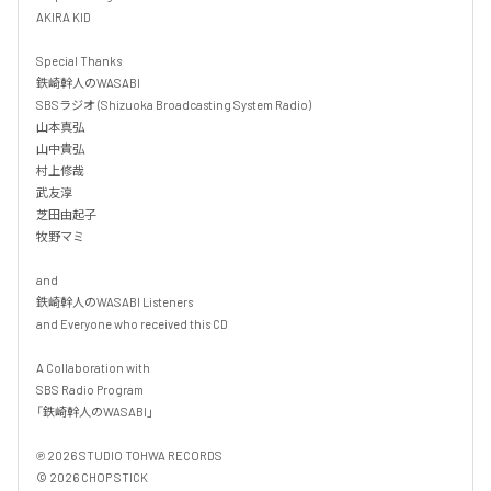
AKIRA KID

Special Thanks

鉄崎幹人のWASABI

SBSラジオ (Shizuoka Broadcasting System Radio)

山本真弘

山中貴弘

村上修哉

武友淳

芝田由起子

牧野マミ

and

鉄崎幹人のWASABI Listeners

and Everyone who received this CD

A Collaboration with

SBS Radio Program

「鉄崎幹人のWASABI」

℗ 2026 STUDIO TOHWA RECORDS

© 2026 CHOP STICK