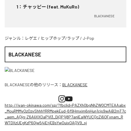
1
：
チャッピー (feat. MuKuRo)
BLACKANESE
ジャンル：
レゲエ
/
ヒップホップ/ラップ
/
J-Pop
BLACKANESE
BLACKANESE
の他のリリース：
BLACKANESE
http://ivan-okinawa.com/sp/?fbclid=PAZXh0bgNhZW0CMTEAAabx
_MouRMMvOzOzvShhhYRRMpekEud-6f9Hmxim6nHun1cjs9wAiB2mT7c
_aem_AQjg-Z6AIiXXOaPVl3_DiQP1j8P7anlEaWYUCQcZi6OFxnam_R
WTDXzUEgKzP60jw54iEtjEBsYwOuixOAQV9_sj