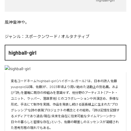
highball-girl
風神雷神や。
ジャンル：
スポークンワード
/
オルタナティブ
highball-girl
変名コードネーム”highball-girl（ハイボール-ガール）”は、日本の詩人 佐藤 
yuupopic(以降、佐藤)が、2023年頃より用い始めた活動上の別名義。およ
び「詩」を基軸に既存の枠組みを意識せず、他分野のアーティスト（アート・
ユニット、ラッパー、落語家他）とのコラボレーションや共演含め、多様な
形式、手法にて制作を実践、作品を発表し続ける延長線上に生まれた”プロ
グレッシブ”な詩の表現プロジェクトの概念とその総称。「詩は記憶を記録す
るメディアであり過去/現在/未来を自在に往来可能なタイムマシーンかつ
日々の暮らしと密接な存在」という、佐藤の眼差しのエッセンスが凝縮され
た思考形態の現れでもある。
