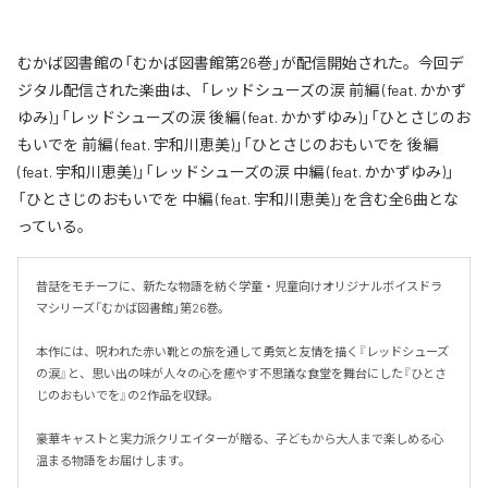
むかば図書館の「むかば図書館第26巻」が配信開始された。今回デ
ジタル配信された楽曲は、「レッドシューズの涙 前編 (feat. かかず
ゆみ)」「レッドシューズの涙 後編 (feat. かかずゆみ)」「ひとさじのお
もいでを 前編 (feat. 宇和川恵美)」「ひとさじのおもいでを 後編
(feat. 宇和川恵美)」「レッドシューズの涙 中編 (feat. かかずゆみ)」
「ひとさじのおもいでを 中編 (feat. 宇和川恵美)」を含む全6曲とな
っている。
昔話をモチーフに、新たな物語を紡ぐ学童・児童向けオリジナルボイスドラ
マシリーズ「むかば図書館」第26巻。

本作には、呪われた赤い靴との旅を通して勇気と友情を描く『レッドシューズ
の涙』と、思い出の味が人々の心を癒やす不思議な食堂を舞台にした『ひとさ
じのおもいでを』の2作品を収録。

豪華キャストと実力派クリエイターが贈る、子どもから大人まで楽しめる心
温まる物語をお届けします。
