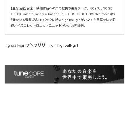
【主な活動】音楽、映像作品への声の提供や撮影ワーク、"JOYFUL NOISE 
TRIO"（Okamoto Toshiyuki(mandolin)＋TETSU MOLOTOV (electronics)の
「静かなる音響術式」をバックに詩人high ball-girlがひたすら言葉を紡ぐ即
興ノイズエレクトロニカ・ユニット）のvoice担当等。
highball-girl
の他のリリース：
highball-girl