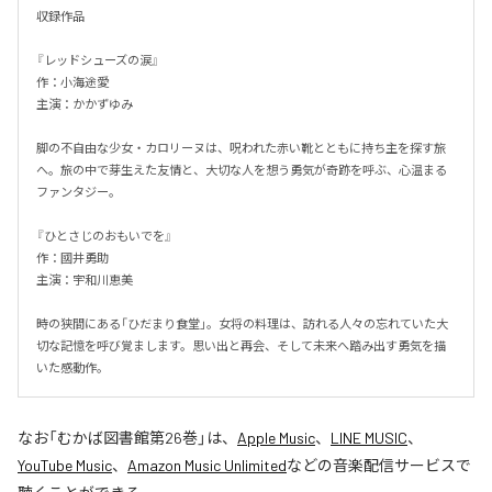
収録作品

『レッドシューズの涙』

作：小海途愛

主演：かかずゆみ

脚の不自由な少女・カロリーヌは、呪われた赤い靴とともに持ち主を探す旅
へ。旅の中で芽生えた友情と、大切な人を想う勇気が奇跡を呼ぶ、心温まる
ファンタジー。

『ひとさじのおもいでを』

作：國井勇助

主演：宇和川恵美

時の狭間にある「ひだまり食堂」。女将の料理は、訪れる人々の忘れていた大
切な記憶を呼び覚まします。思い出と再会、そして未来へ踏み出す勇気を描
いた感動作。
なお「
むかば図書館第26巻
」は、
Apple Music
、
LINE MUSIC
、
YouTube Music
、
Amazon Music Unlimited
などの音楽配信サービスで