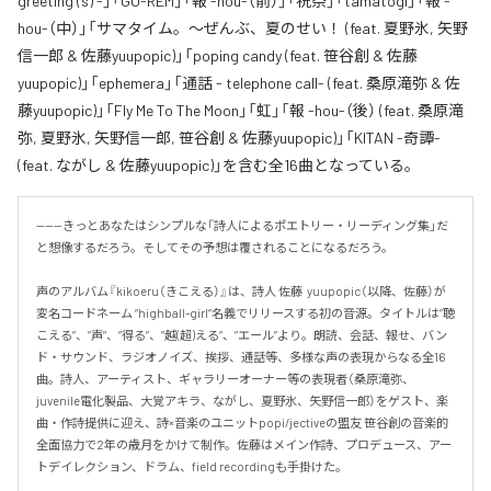
greeting (s) -」「GO-REM」「報 -hou-（前）」「祝祭」「tamatogi」「報 -
hou-（中）」「サマタイム。～ぜんぶ、夏のせい！ (feat. 夏野氷, 矢野
信一郎 & 佐藤yuupopic)」「poping candy (feat. 笹谷創 & 佐藤
yuupopic)」「ephemera」「通話 - telephone call- (feat. 桑原滝弥 & 佐
藤yuupopic)」「Fly Me To The Moon」「虹」「報 -hou-（後） (feat. 桑原滝
弥, 夏野氷, 矢野信一郎, 笹谷創 & 佐藤yuupopic)」「KITAN -奇譚-
(feat. ながし & 佐藤yuupopic)」を含む全16曲となっている。
------きっとあなたはシンプルな「詩人によるポエトリー・リーディング集」だ
と想像するだろう。そしてその予想は覆されることになるだろう。

声のアルバム『kikoeru（きこえる）』は、詩人 佐藤  yuupopic（以降、佐藤）が
変名コードネーム “highball-girl”名義でリリースする初の音源。タイトルは”聴
こえる”、”声”、”得る”、”越(超)える”、”エール”より。朗読、会話、報せ、バン
ド・サウンド、ラジオノイズ、挨拶、通話等、多様な声の表現からなる全16
曲。詩人、アーティスト、ギャラリーオーナー等の表現者（桑原滝弥、
juvenile電化製品、大覚アキラ、ながし、夏野氷、矢野信一郎）をゲスト、楽
曲・作詩提供に迎え、詩×音楽のユニットpopi/jectiveの盟友 笹谷創の音楽的
全面協力で2年の歳月をかけて制作。佐藤はメイン作詩、プロデュース、アー
トデイレクション、ドラム、field recordingも手掛けた。
