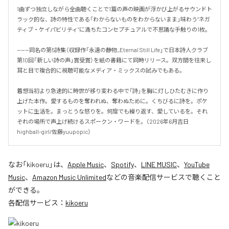
1曲ずつ独立しながら全曲聴くことで1篇の声の映画が浮かび上がるサウンドト
ラック的な、詩の特性である「わからないものをわからないまま」味わう“ネガ
ティブ・ケイパビリティ”に満ちたコンセプチュアルで不思議な手触りの1枚。

------同名の第5詩集（収録作「永遠の静物_Eternal Still Life」で日本詩人クラブ
第10回「新しい詩の声」賞受賞）を紙の書籍にて同時リリース。双方間を往来し
耳と目で複合的に視聴可能なメディア・ミックスの試みでもある。

着想当初より急速的に時世が移り変わる中で「詩」を胸に灯しひたむきに作り
上げた本作。愛するものを奪われぬ、奪わぬために。くちびるに詩を。ポケ
ットに生活を。まっとうな怒りを。何度でも繰り返す、愛しているを。それ
ぞれの場所で声上げ続けるスポークン・ワードを。（2026年6月吉日　
highball-girl/佐藤yuupopic）
なお「
kikoeru
」は、
Apple Music
、
Spotify
、
LINE MUSIC
、
YouTube
Music
、
Amazon Music Unlimited
などの音楽配信サービスで聴くこと
ができる。
各配信サービス：
kikoeru