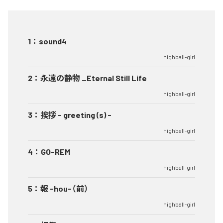
1
：
sound4
highball-girl
2
：
永遠の静物 _Eternal Still Life
highball-girl
3
：
挨拶 - greeting (s) -
highball-girl
4
：
GO-REM
highball-girl
5
：
報 -hou-（前）
highball-girl