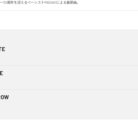
ュー30周年を迎えるベーシストMASAKIによる最新曲。
TE
E
ROW