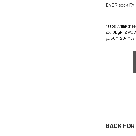
EVER seek FA
https://linktr.
ZXh0bgNhZW0CM
y_l6OMf2U4Mb
BACK FO