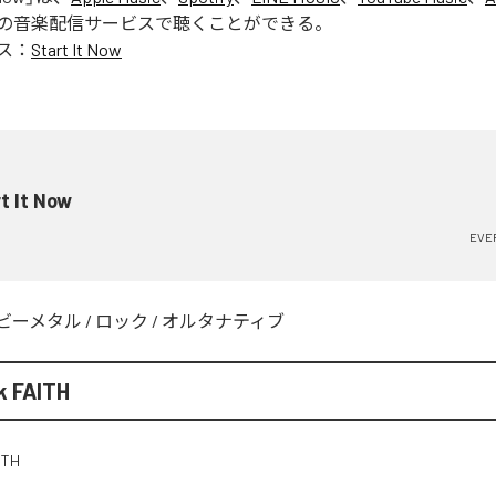
の音楽配信サービスで聴くことができる。
ス：
Start It Now
t It Now
EVER
ビーメタル
/
ロック
/
オルタナティブ
k FAITH