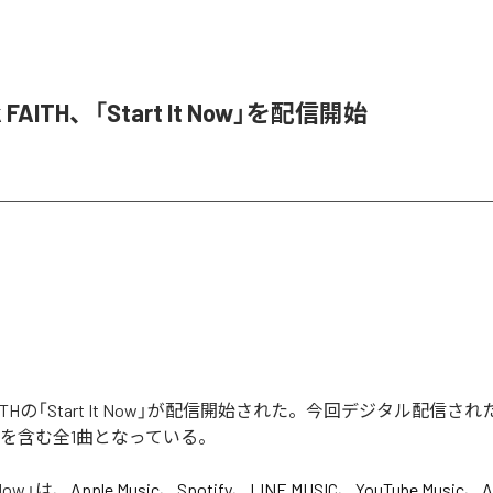
k FAITH、「Start It Now」を配信開始
k FAITHの「Start It Now」が配信開始された。今回デジタル配信
 Now」を含む全1曲となっている。
 Now
」は、
Apple Music
、
Spotify
、
LINE MUSIC
、
YouTube Music
、
A