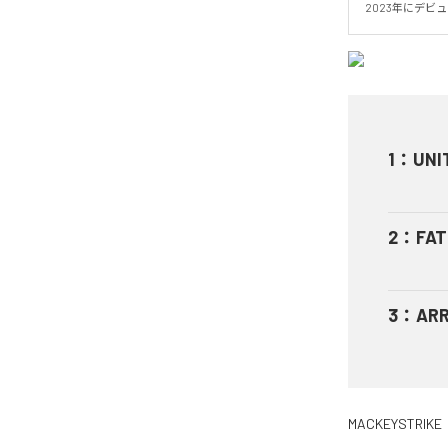
2023年にデビ
1
：
UNI
2
：
FAT
3
：
AR
MACKEYSTRIKE