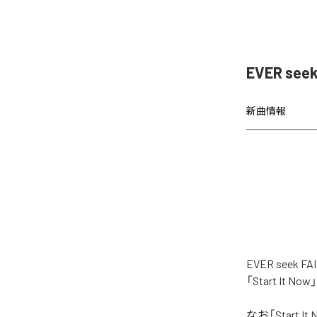
EVER see
新曲情報
EVER see
「Start It
なお「
Start It