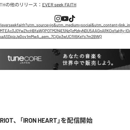
ITH
の他のリリース：
EVER seek FAITH
ee/everseekfaith?utm_source=ig&utm_medium=social&utm_content=link_i
TEAc3J0YwZhcHBfaWQPOTM2NjE5NzQzMzkyNDU5AAGnARKOqYaHfy-lOcY
shaASDpizJeDov1mMwA_aem_7CjGp3wUCfX6KeYs7m2BWQ
R RIOT、「IRON HEART」を配信開始