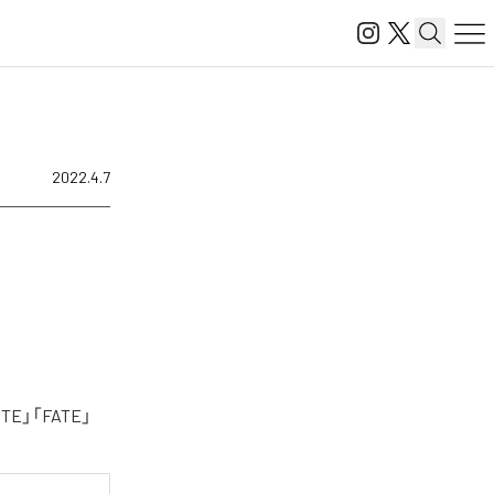
2022.4.7
」「FATE」