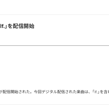
i、「If.」を配信開始
の「If.」が配信開始された。今回デジタル配信された楽曲は、「If.」を