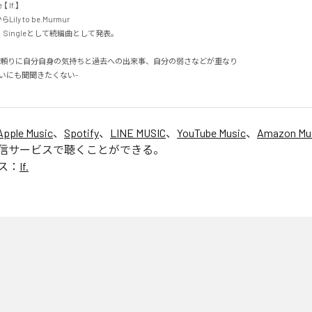
【 If.】

からLily to be.Murmur

ingleとして続編曲として発表。

頼りに自分自身の気持ちと過去への出来事、自分の弱さなどが重なり

いにも聞聞きたくない-

Apple Music
、
Spotify
、
LINE MUSIC
、
YouTube Music
、
Amazon Mus
信サービスで聴くことができる。
ス：
If.