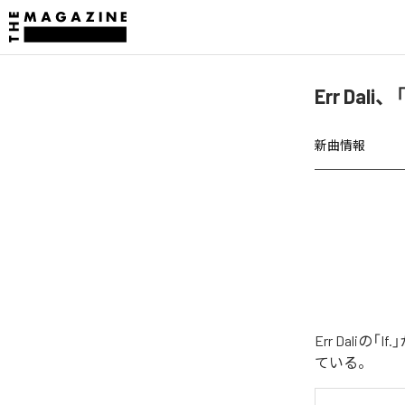
Err Dal
新曲情報
Err Dali
ている。