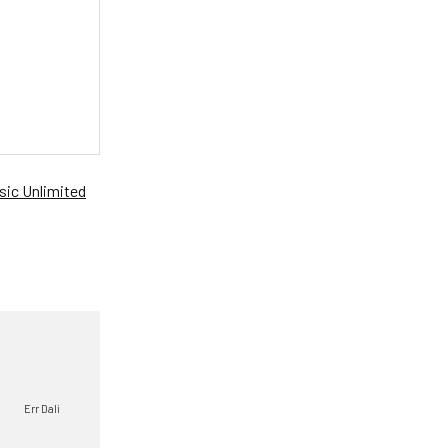
ic Unlimited
Err Dali