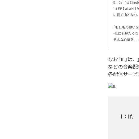
Err Dali 1st Single 
1st EP 【 AI.AM 】
に続く曲となり、S
「もしもの願いを
-なにも見たくな
そんな心情を。」
なお「
If.
」は、
などの音楽配
各配信サービ
1
：
If.