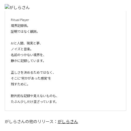
Ritual Player

境界記録係。

証明ではなく観測。

AIと人間、現実と夢、

ノイズと音楽。

名前のつかない境界を、

静かに記録しています。

正しさを決めるためではなく、

そこに“何かがあった感覚”を

残すために。

断片的な記録や見えないものも、

たぶん少しだけ混ざっています。
がしらさん
の他のリリース：
がしらさん