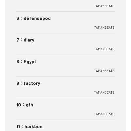
TAMANBEATS
6
：
defensepod
TAMANBEATS
7
：
diary
TAMANBEATS
8
：
Egypt
TAMANBEATS
9
：
factory
TAMANBEATS
10
：
gfh
TAMANBEATS
11
：
harkbon