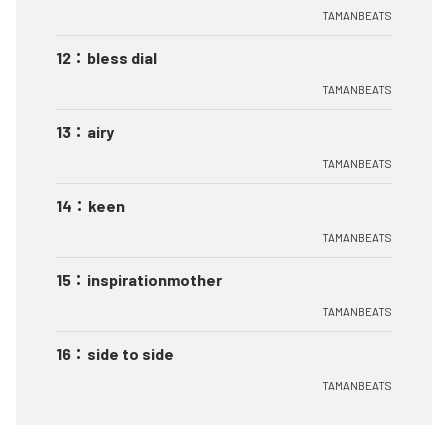
TAMANBEATS
12
：
bless dial
TAMANBEATS
13
：
airy
TAMANBEATS
14
：
keen
TAMANBEATS
15
：
inspirationmother
TAMANBEATS
16
：
side to side
TAMANBEATS