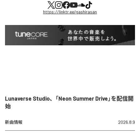
https://linktr.ee/gashirasan
Lunaverse Studio、「Neon Summer Drive」を配信開
始
新曲情報
2026.8.9