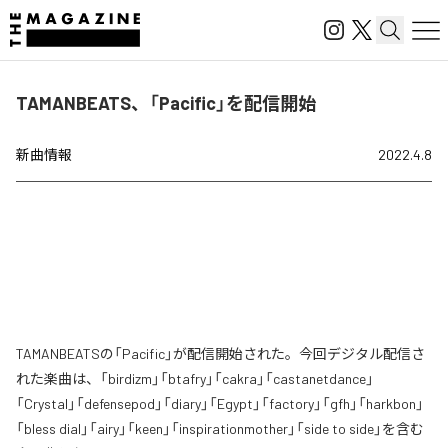
TAMANBEATS、「Pacific」を配信開始
新曲情報
2022.4.8
TAMANBEATSの「Pacific」が配信開始された。今回デジタル配信さ
れた楽曲は、「birdizm」「btafry」「cakra」「castanetdance」
「Crystal」「defensepod」「diary」「Egypt」「factory」「gfh」「harkbon」
「bless dial」「airy」「keen」「inspirationmother」「side to side」を含む