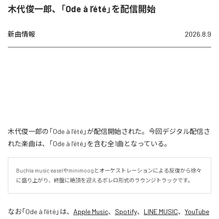
木代俊一郎、「Ode à l’été」を配信開始
新曲情報
2026.8.9
木代俊一郎の「Ode à l’été」が配信開始された。今回デジタル配信さ
れた楽曲は、「Ode à l’été」を含む全1曲となっている。
Buchla music easelやminimoogとオーケストレーションによる反復から徐々
に盛り上がり、終盤に絶頂を迎えるボレロ形式のラウンジトラックです。
なお「
Ode à l’été
」は、
Apple Music
、
Spotify
、
LINE MUSIC
、
YouTube