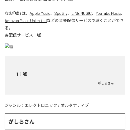
なお「
嘘
」は、
Apple Music
、
Spotify
、
LINE MUSIC
、
YouTube Music
、
Amazon Music Unlimited
などの音楽配信サービスで聴くことができ
る。
各配信サービス：
嘘
1
：
嘘
がしらさん
ジャンル：
エレクトロニック
/
オルタナティブ
がしらさん