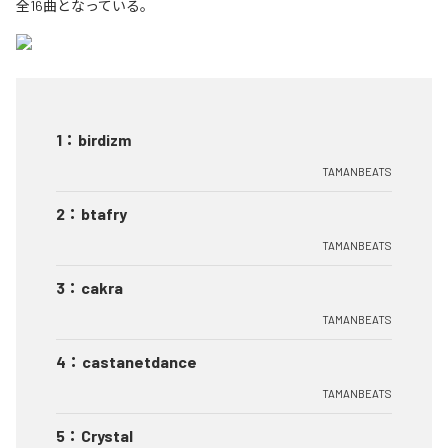
全16曲となっている。
1
：
birdizm
TAMANBEATS
2
：
btafry
TAMANBEATS
3
：
cakra
TAMANBEATS
4
：
castanetdance
TAMANBEATS
5
：
Crystal