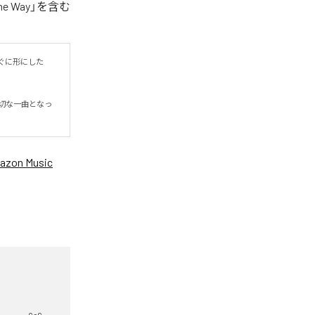
 Way」を含む
ぐに形にした
切な一曲となっ
azon Music