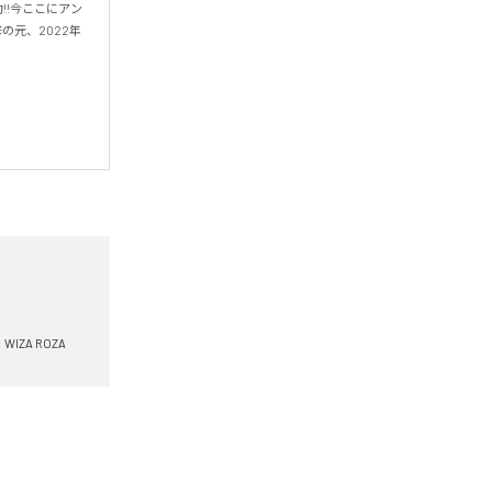
!!今ここにアン
修の元、2022年
WIZA ROZA