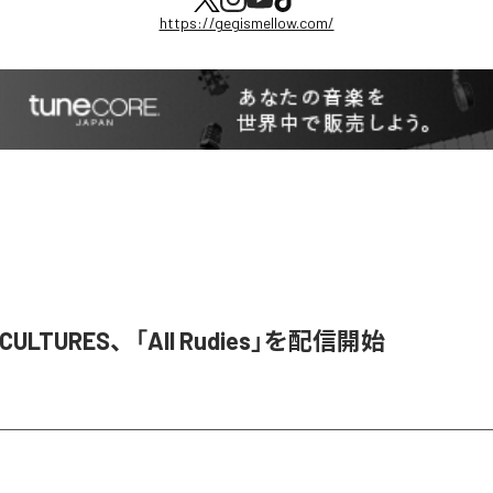
https://gegismellow.com/
S CULTURES、「All Rudies」を配信開始