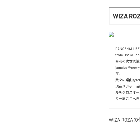
WIZA RO
DANCEHALL RE
from Osaka Japa
令和の次世代筆頭TO
jamaicaや
在。

数々の楽曲をrel
現在メジャー活
ルをクロスオー
り一層ここへき
WIZA ROZA
の