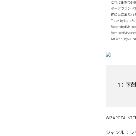
これは衝撃の超問
ダーグラウンド文化
遂に世に放たれる
Track by KorePoi
Recorded&Mixed 
Remixed&Mastere
Art work by JO
1
：
下
WIZAROZA INTE
ジャンル：
レ