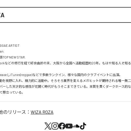
ZA
GGAE ARTIST

n.

P NEW STAR.

new yorkなどの修行を経て紆余曲折の末、大阪から全国へ活動経歴約20年。もはや知る人ぞ
easeしiTunes(reggae)などで多数ランクイン、様々な国内のクラブイベントに出演。

動を視野に入れ、精力的に活動中。そろそろ業界を変えるメガヒットが期待される唯一無二
バーした天才的な感性が花開く時代がもうそこまできている。本質を貫くダークホース的
て際立っている。
他のリリース：
WIZA ROZA