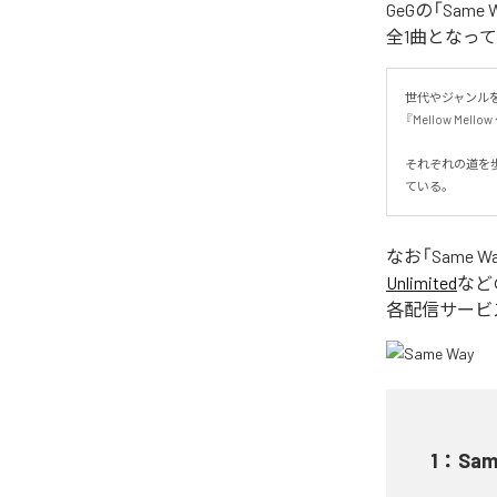
GeGの「Sa
全1曲となっ
世代やジャンル
『Mellow Mello
それぞれの道を
ている。
なお「
Same W
Unlimited
など
各配信サービ
1
：
Sam