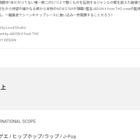
題作!!未だかつてない唯一無二のSTYLEで聴くものを圧倒するジャンルの壁を超えた破壊力
から待望の確かなる根から本物のNEW STARが降臨!!盟友JASON X from THO crewの監
。一躍最速でシーンのトップレースに食い込み一世風靡することだろう!!



by Loud Studio

d by JASON X from THO 

NKY DESIGN
剋上
RNATIONAL SCOPE
ゲエ
/
ヒップホップ/ラップ
/
J-Pop