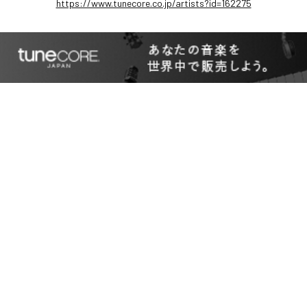
https://www.tunecore.co.jp/artists?id=162275