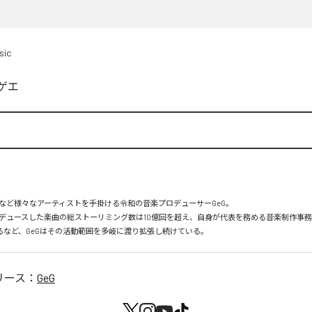
sic
ゲエ
など様々なアーティストを手掛ける令和の音楽プロデューサーGeG。

デュースした楽曲の総ストーリミング数は10億回を超え、自身が代表を務める音楽制作事務所Goo
足するなど、GeGはその活動範囲を多岐に渡り拡張し続けている。
リース：
GeG