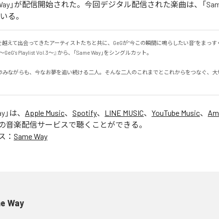
me Way」が配信開始された。今回デジタル配信された楽曲は、「Same
ている。
を越えて出会ってきたアーティストたちと共に、GeGが“今この瞬間に鳴らしたい音”をまっす
w ～GeG’s Playlist Vol.3～』から、「Same Way」をシングルカット。

歩みながらも、今なお夢を追い続ける二人。そんな二人のこれまでとこれからをつなぐ、大
ay
」は、
Apple Music
、
Spotify
、
LINE MUSIC
、
YouTube Music
、
Am
の音楽配信サービスで聴くことができる。
ス：
Same Way
e Way