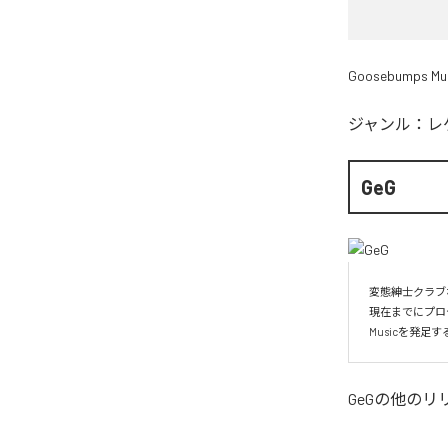
Goosebumps Mu
ジャンル：
レ
GeG
変態紳士クラブ
現在までにプロ
Musicを発
GeG
の他のリ