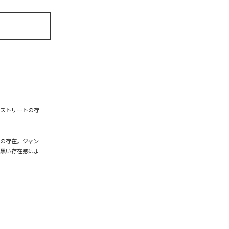
知るストリートの存
の存在。ジャン
な黒い存在感はよ