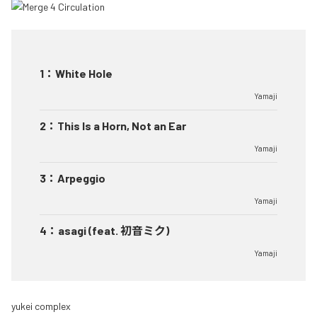
1
：
White Hole
Yamaji
2
：
This Is a Horn, Not an Ear
Yamaji
3
：
Arpeggio
Yamaji
4
：
asagi (feat. 初音ミク)
Yamaji
yukei complex