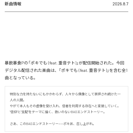
新曲情報
2026.8.7
暴飲暴食Pの「ポキでも (feat. 重音テト)」が配信開始された。今回
デジタル配信された楽曲は、「ポキでも (feat. 重音テト)」を含む全1
曲となっている。
特別な力を持たないにもかかわらず、人々から偶像として崇拝され続けた一
人の人間。

やがて本人もその虚像を受け入れ、信者を利用する存在へと変貌していく。

"信仰"と"支配"をテーマに描く、救いのないBADエンドストーリー。

さあ、このBADエンドストーリー——ポキ丼、召し上がれ。