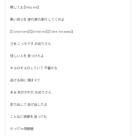
察してよ【Help me】

悪い奴らを 連行連行連行 してくれよ

【Come here】【Arrest me】【Take  me away】

さあ こっちです お巡りさん

怪しい人を 見つけたよ

キョロキョロしていて 不審だな

逃げる前に 捕まえて

あぁ 気付かれた お巡りさん

走り出して 逃げ出したよ

こんなに視線を 送っても

だってI'm傍観者
