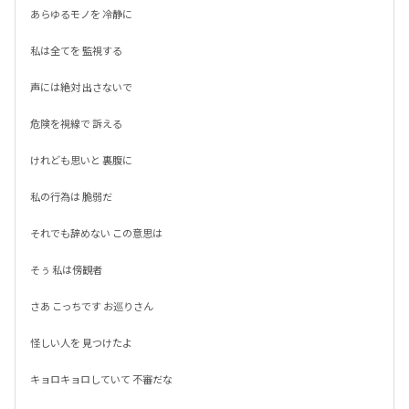
あらゆるモノを 冷静に

私は全てを 監視する

声には絶対 出さないで

危険を視線で 訴える

けれども思いと 裏腹に

私の行為は 脆弱だ

それでも辞めない この意思は

そぅ 私は傍観者

さあ こっちです お巡りさん

怪しい人を 見つけたよ

キョロキョロしていて 不審だな
