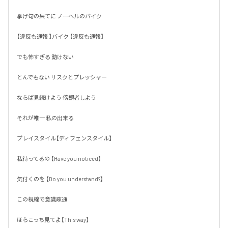
挙げ句の果てに ノーヘルのバイク

【違反も通報 】バイク 【違反も通報】

でも怖すぎる 動けない 

とんでもない リスクとプレッシャー

ならば見続けよう 傍観者しよう

それが唯一 私の出来る 

プレイスタイル【ディフェンスタイル】

私待ってるの 【Have you noticed】

気付くのを 【Do you understand?】

この視線で意識疎通

ほらこっち見てよ【This way】
