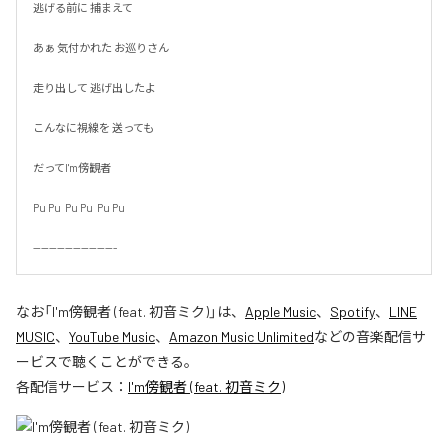
逃げる前に 捕まえて

あぁ 気付かれた お巡りさん

走り出して 逃げ出したよ

こんなに視線を 送っても

だってI'm傍観者

Pu Pu  Pu Pu  Pu Pu

---------------------
なお「
I'm傍観者 (feat. 初音ミク)
」は、
Apple Music
、
Spotify
、
LINE
MUSIC
、
YouTube Music
、
Amazon Music Unlimited
などの音楽配信サ
ービスで聴くことができる。
各配信サービス：
I'm傍観者 (feat. 初音ミク)