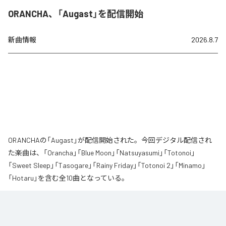
ORANCHA、「Augast」を配信開始
新曲情報
2026.8.7
ORANCHAの「Augast」が配信開始された。今回デジタル配信され
た楽曲は、「Orancha」「Blue Moon」「Natsuyasumi」「Totonoi」
「Sweet Sleep」「Tasogare」「Rainy Friday」「Totonoi 2」「Minamo」
「Hotaru」を含む全10曲となっている。
夏の風と癒しのノスタルギアを

ORANCHAが贈る最新Lofi Beatsアルバム『August』は、「癒し」と「ノスタルジ
ア」をテーマにした、夏に寄り添う1枚です。
